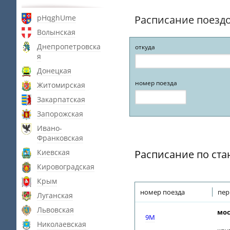
pHqghUme
Расписание поезд
Волынская
Днепропетровска
откуда
я
Донецкая
номер поезда
Житомирская
Закарпатская
Запорожская
Ивано-
Франковская
Киевская
Расписание по ста
Кировоградская
Крым
номер поезда
пер
Луганская
Львовская
мос
9М
Николаевская