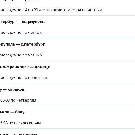
глогодично с 4 по 30 числа каждого месяца по четным
етербург — мариуполь
глогодично по четным
иуполь — с.петербург
глогодично по четным
но-франковск — донецк
глогодично по нечетным
у — харьков
9.05.08 по четвергам
ьков — баку
.06.08 по воскресеньям
анск — с.петербург