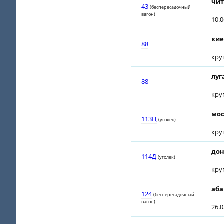
чит
43
(беспересадочный
вагон)
10.
кие
88
кру
луг
88
кру
мос
113Ц
(уголек)
кру
дон
114Д
(уголек)
кру
аба
124
(беспересадочный
вагон)
26.