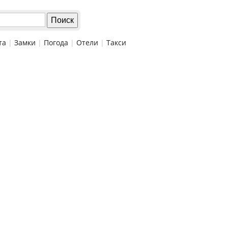
та
|
Замки
|
Погода
|
Отели
|
Такси