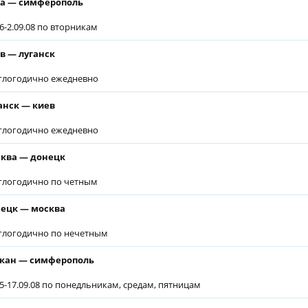
а — симферополь
06-2.09.08 по вторникам
в — луганск
глогодично ежедневно
анск — киев
глогодично ежедневно
ква — донецк
глогодично по четным
ецк — москва
глогодично по нечетным
кан — симферополь
05-17.09.08 по понедльникам, средам, пятницам