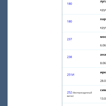
луг
180
кру
хар
180
кру
мос
237
6.0
ана
238
8.0
ирк
251И
28.0
сим
252
(беспересадочный
вагон)
13.