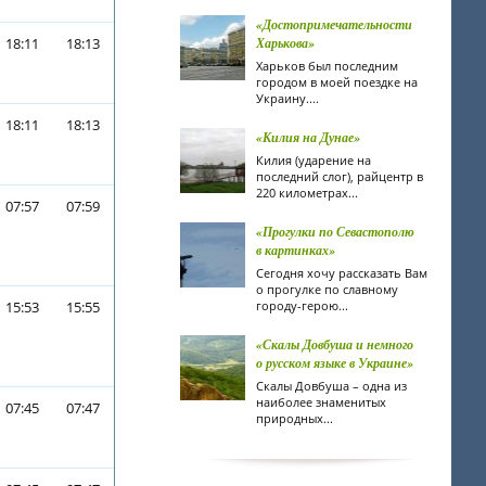
«Достопримечательности
18:11
18:13
Харькова»
Харьков был последним
городом в моей поездке на
Украину....
18:11
18:13
«Килия на Дунае»
Килия (ударение на
последний слог), райцентр в
220 километрах...
07:57
07:59
«Прогулки по Севастополю
в картинках»
Сегодня хочу рассказать Вам
о прогулке по славному
15:53
15:55
городу-герою...
«Скалы Довбуша и немного
о русском языке в Украине»
Скалы Довбуша – одна из
наиболее знаменитых
07:45
07:47
природных...