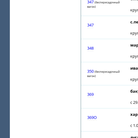
347
(беспересадочный
вагон)
кру
с.п
347
кру
мар
348
кру
ива
350
(беспересадочный
вагон)
кру
бак
369
с 2
хар
369О
с 1
луг