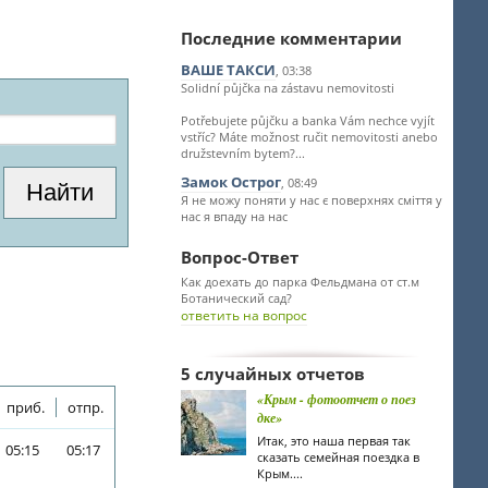
Последние комментарии
ВАШЕ ТАКСИ
, 03:38
Solidní půjčka na zástavu nemovitosti
Potřebujete půjčku a banka Vám nechce vyjít
vstříc? Máte možnost ručit nemovitosti anebo
družstevním bytem?...
Замок Острог
, 08:49
Я не можу поняти у нас є поверхнях сміття у
нас я впаду на нас
Вопрос-Ответ
Как доехать до парка Фельдмана от ст.м
Ботанический сад?
ответить на вопрос
5 случайных отчетов
«Крым - фотоотчет о поез
приб.
отпр.
дке»
Итак, это наша первая так
05:15
05:17
сказать семейная поездка в
Крым....