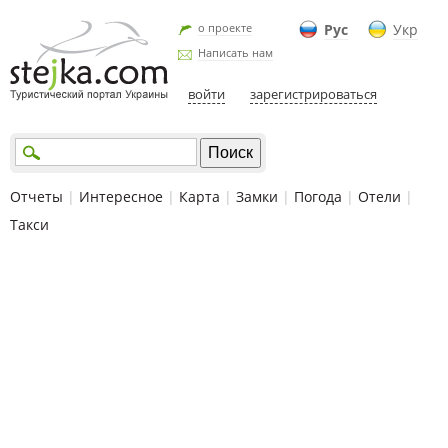
о проекте
Рус
Укр
Написать нам
войти
зарегистрироваться
Отчеты
|
Интересное
|
Карта
|
Замки
|
Погода
|
Отели
|
Такси