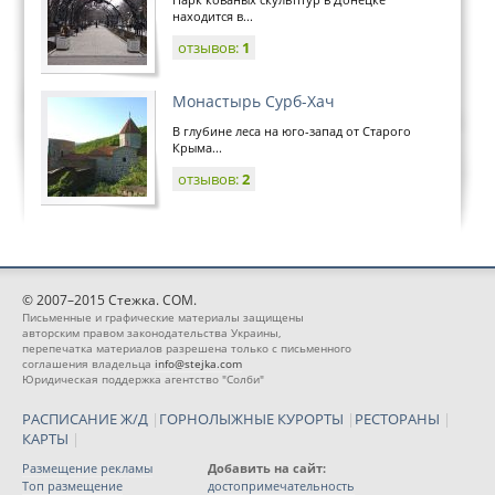
находится в...
отзывов:
1
Монастырь Сурб-Хач
В глубине леса на юго-запад от Старого
Крыма...
отзывов:
2
© 2007–2015 Стежка. COM.
Письменные и графические материалы защищены
авторским правом законодательства Украины,
перепечатка материалов разрешена только с письменного
соглашения владельца
info@stejka.com
Юридическая поддержка агентство "Солби"
РАСПИСАНИЕ Ж/Д
|
ГОРНОЛЫЖНЫЕ КУРОРТЫ
|
РЕСТОРАНЫ
|
КАРТЫ
|
Размещение рекламы
Добавить на сайт:
Топ размещение
достопримечательность