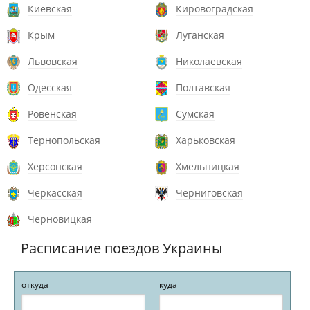
Киевская
Кировоградская
Крым
Луганская
Львовская
Николаевская
Одесская
Полтавская
Ровенская
Сумская
Тернопольская
Харьковская
Херсонская
Хмельницкая
Черкасская
Черниговская
Черновицкая
Расписание поездов Украины
откуда
куда