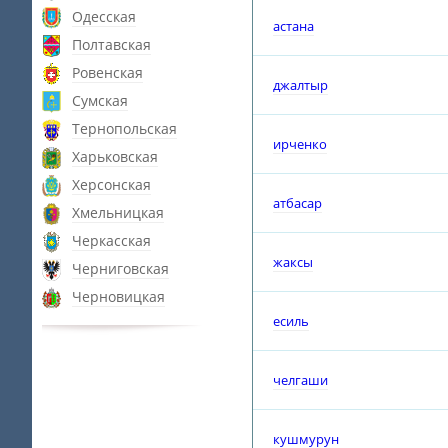
Одесская
астана
Полтавская
Ровенская
джалтыр
Сумская
Тернопольская
ирченко
Харьковская
Херсонская
атбасар
Хмельницкая
Черкасская
жаксы
Черниговская
Черновицкая
есиль
челгаши
кушмурун