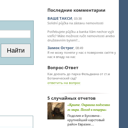
Последние комментарии
ВАШЕ ТАКСИ
, 03:38
Solidní půjčka na zástavu nemovitosti
Potřebujete půjčku a banka Vám nechce vyjít
vstříc? Máte možnost ručit nemovitosti anebo
družstevním bytem?...
Замок Острог
, 08:49
Я не можу поняти у нас є поверхнях сміття у
нас я впаду на нас
Вопрос-Ответ
Как доехать до парка Фельдмана от ст.м
Ботанический сад?
ответить на вопрос
5 случайных отчетов
«Кривче. Окраина подземно
го мира. Поход в пещеры»
Подолия и Буковина -
крупнейший карстовый
район Евразии....