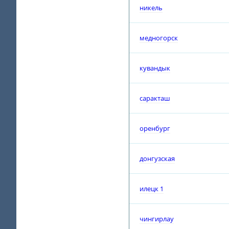
никель
медногорск
кувандык
саракташ
оренбург
донгузская
илецк 1
чингирлау