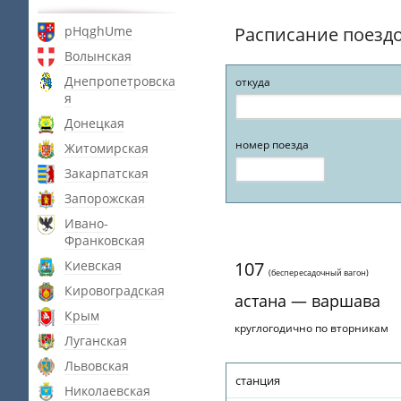
pHqghUme
Расписание поезд
Волынская
Днепропетровска
откуда
я
Донецкая
номер поезда
Житомирская
Закарпатская
Запорожская
Ивано-
Франковская
Киевская
107
(беспересадочный вагон)
Кировоградская
астана — варшава
Крым
круглогодично по вторникам
Луганская
Львовская
станция
Николаевская