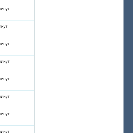
минут
инут
минут
минут
минут
минут
минут
минут