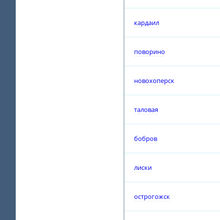
кардаил
поворино
новохоперск
таловая
бобров
лиски
острогожск