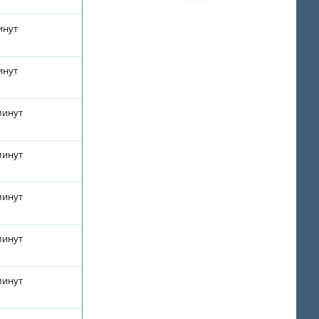
инут
инут
минут
минут
минут
минут
минут