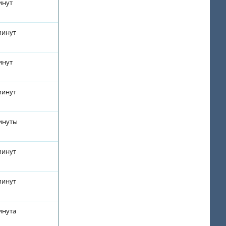
инут
минут
инут
минут
минуты
минут
минут
инута