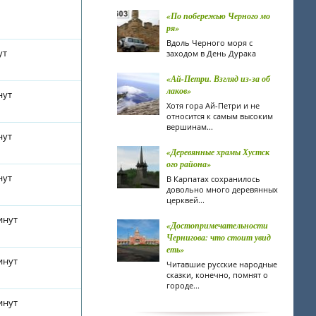
«По побережью Черного мо
ря»
Вдоль Черного моря с
ут
заходом в День Дурака
«Ай-Петри. Взгляд из-за об
лаков»
нут
Хотя гора Ай-Петри и не
относится к самым высоким
вершинам...
нут
«Деревянные храмы Хустск
ого района»
нут
В Карпатах сохранилось
довольно много деревянных
церквей...
инут
«Достопримечательности
Чернигова: что стоит увид
еть»
инут
Читавшие русские народные
сказки, конечно, помнят о
городе...
инут