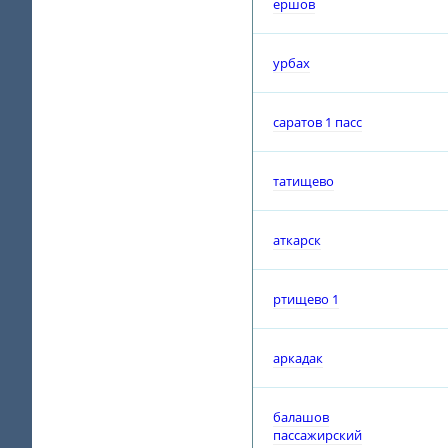
ершов
урбах
саратов 1 пасс
татищево
аткарск
ртищево 1
аркадак
балашов
пассажирский