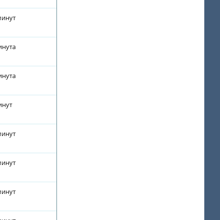
минут
инута
инута
инут
минут
минут
минут