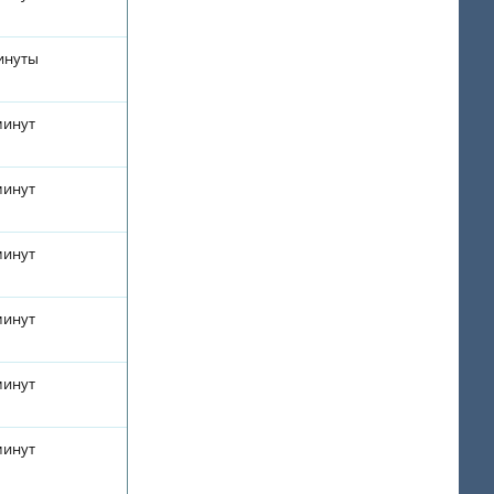
минуты
минут
минут
минут
минут
минут
минут