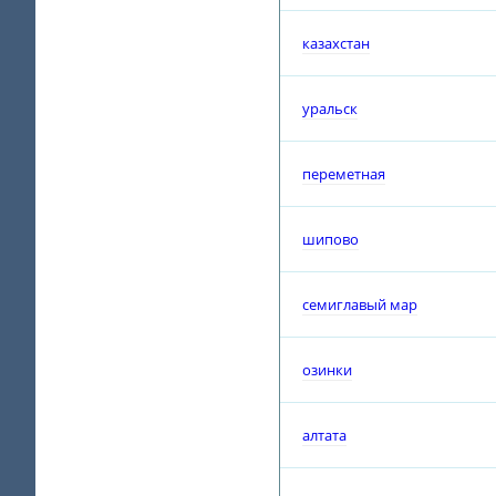
казахстан
уральск
переметная
шипово
семиглавый мар
озинки
алтата