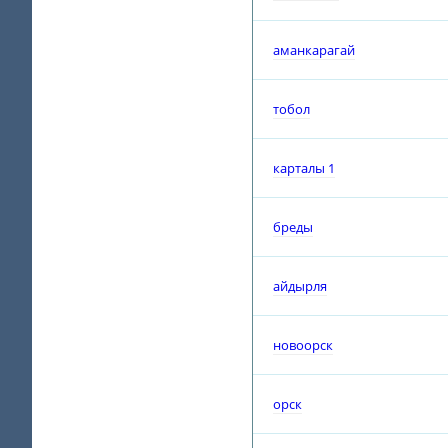
аманкарагай
тобол
карталы 1
бреды
айдырля
новоорск
орск