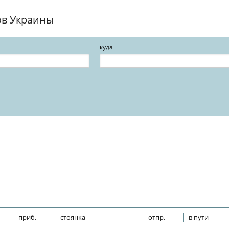
ов Украины
куда
приб.
стоянка
отпр.
в пути