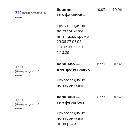
берлин —
10:05
10:06
345
(беспересадочный
симферополь
вагон)
круглогодично
по вторникам,
пятницам, кроме
23.06-27.06.08,
7,8.07.08, 17.10-
1.12.08
варшава —
01:27
01:32
1321
днепропетровск
(беспересадочный
вагон)
круглогодично
по вторникам
варшава —
01:27
01:32
1321
симферополь
(беспересадочный
вагон)
круглогодично
по вторникам,
четвергам