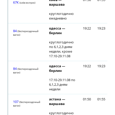
67К
(київ-експрес)
варшава
круглогодично
ежедневно
одесса —
19:22
19:23
84
(беспересадочный
берлин
вагон)
круглогодично
по 6,1,2,3 дням
недели, кроме
17.10-29.11.08
одесса —
19:22
19:23
84
(беспересадочный
берлин
вагон)
17.10-29.11.08 по
6,1,2,3 дням
недели
астана —
01:50
01:55
107
(беспересадочный
варшава
вагон)
круглогодично