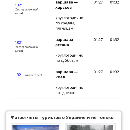
варшава —
01:27
01:32
1321
харьков
(беспересадочный
вагон)
круглогодично
по средам,
пятницам
варшава —
01:27
01:32
1321
астана
(беспересадочный
вагон)
круглогодично
по субботам
варшава —
01:27
01:32
1321
(київ-експрес)
киев
круглогодично
ежедневно
Фотоотчеты туристов о Украине и не только