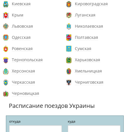
Киевская
Кировоградская
Крым
Луганская
Львовская
Николаевская
Одесская
Полтавская
Ровенская
Сумская
Тернопольская
Харьковская
Херсонская
Хмельницкая
Черкасская
Черниговская
Черновицкая
Расписание поездов Украины
откуда
куда