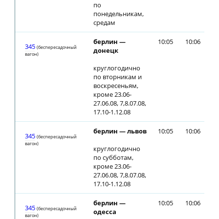
по
понедельникам,
средам
берлин —
10:05
10:06
345
(беспересадочный
донецк
вагон)
круглогодично
по вторникам и
воскресеньям,
кроме 23.06-
27.06.08, 7,8.07.08,
17.10-1.12.08
берлин — львов
10:05
10:06
345
(беспересадочный
вагон)
круглогодично
по субботам,
кроме 23.06-
27.06.08, 7,8.07.08,
17.10-1.12.08
берлин —
10:05
10:06
345
(беспересадочный
одесса
вагон)