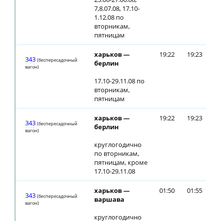
7,8.07.08, 17.10-
1.12.08 по
вторникам,
пятницам
харьков —
19:22
19:23
343
(беспересадочный
берлин
вагон)
17.10-29.11.08 по
вторникам,
пятницам
харьков —
19:22
19:23
343
(беспересадочный
берлин
вагон)
круглогодично
по вторникам,
пятницам, кроме
17.10-29.11.08
харьков —
01:50
01:55
343
(беспересадочный
варшава
вагон)
круглогодично