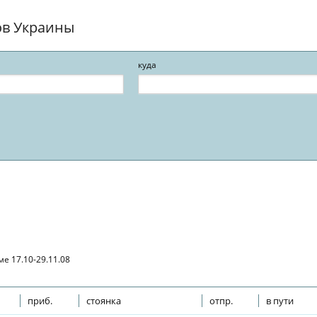
ов Украины
куда
е 17.10-29.11.08
приб.
стоянка
отпр.
в пути