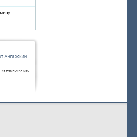
 минут
т Ангарский
о из немногих мест