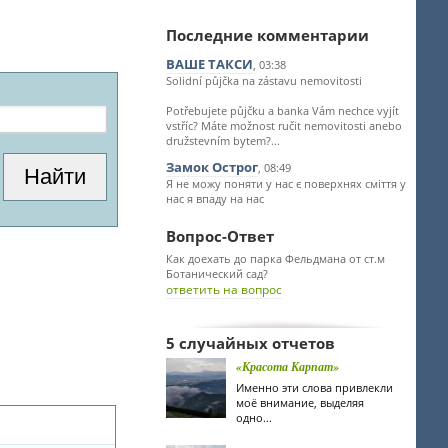
Последние комментарии
ВАШЕ ТАКСИ
, 03:38
Solidní půjčka na zástavu nemovitosti
Potřebujete půjčku a banka Vám nechce vyjít
vstříc? Máte možnost ručit nemovitosti anebo
družstevním bytem?...
Замок Острог
, 08:49
Я не можу поняти у нас є поверхнях сміття у
нас я впаду на нас
Вопрос-Ответ
Как доехать до парка Фельдмана от ст.м
Ботанический сад?
ответить на вопрос
5 случайных отчетов
«Красота Карпат»
Именно эти слова привлекли
моё внимание, выделяя
одно...