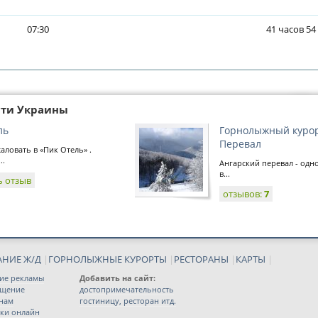
07:30
41 часов 54
сти Украины
ль
Горнолыжный курор
Перевал
ловать в «Пик Отель» .
..
Ангарский перевал - одн
в...
ь отзыв
отзывов:
7
АНИЕ Ж/Д
|
ГОРНОЛЫЖНЫЕ КУРОРТЫ
|
РЕСТОРАНЫ
|
КАРТЫ
|
ие рекламы
Добавить на сайт:
ещение
достопримечательность
 нам
гостиницу, ресторан итд.
ки онлайн