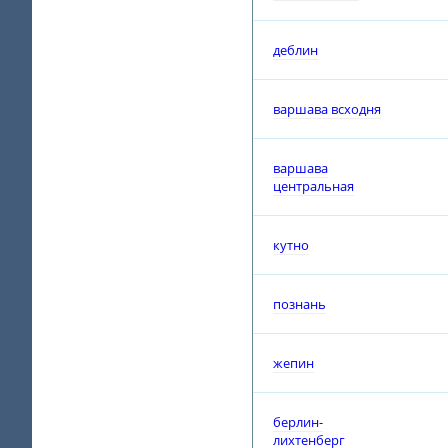
деблин
варшава всходня
варшава
центральная
кутно
познань
жепин
берлин-
лихтенберг