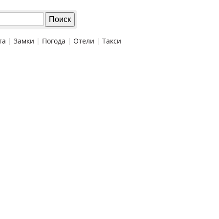
та
|
Замки
|
Погода
|
Отели
|
Такси