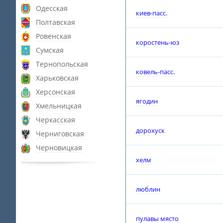
Одесская
киев-пасс.
Полтавская
Ровенская
коростень-юз
Сумская
Тернопольская
ковель-пасс.
Харьковская
Херсонская
ягодин
Хмельницкая
Черкасская
дорохуск
Черниговская
Черновицкая
хелм
люблин
пулавы място