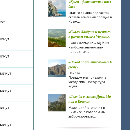
«Крым - фотоотчет о поез
дке»
Итак, это наша первая так
сказать семейная поездка в
нут
Крым....
«Скалы Довбуша и немного
о русском языке в Украине»
минут
Скалы Довбуша – одна из
наиболее знаменитых
природных...
минут
«Поход по удивительному К
рыму»
 минут
Начало.
Поездом мы приехали в
Феодосию. Поезда туда
ходят...
 минут
«Легенда о скалах Дива, Мо
нах и Кошка»
минут
Маленький отельчик в
Симеизе, в котором мы
забронировали...
 минут