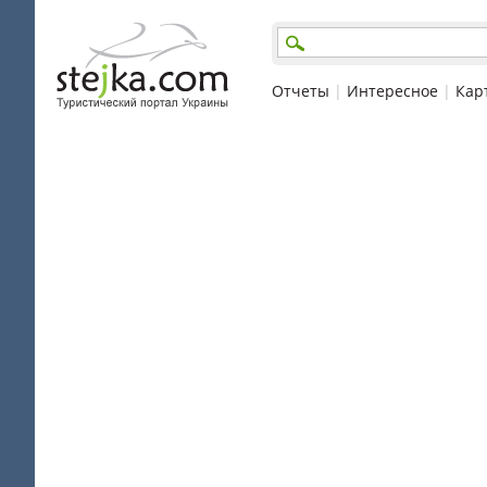
Отчеты
|
Интересное
|
Кар