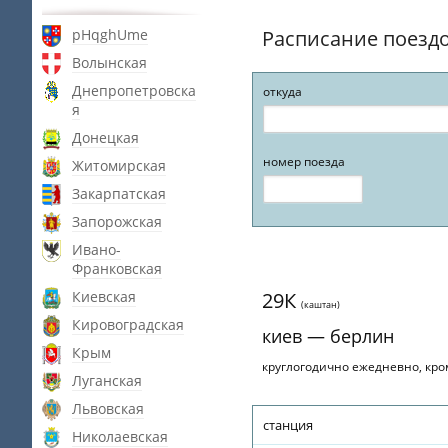
pHqghUme
Расписание поезд
Волынская
Днепропетровска
откуда
я
Донецкая
номер поезда
Житомирская
Закарпатская
Запорожская
Ивано-
Франковская
Киевская
29К
(каштан)
Кировоградская
киев — берлин
Крым
круглогодично ежедневно, кром
Луганская
Львовская
станция
Николаевская