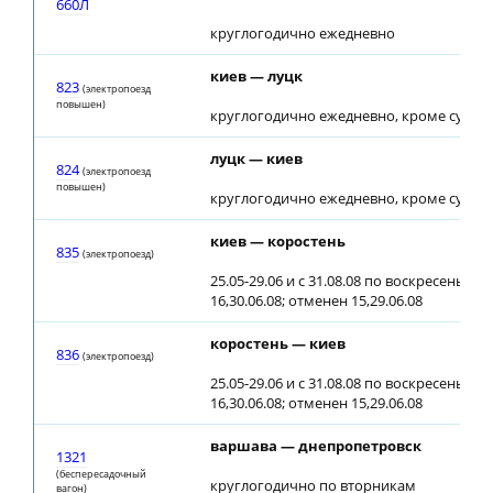
660Л
круглогодично ежедневно
киев — луцк
823
(электропоезд
повышен)
круглогодично ежедневно, кроме суббо
луцк — киев
824
(электропоезд
повышен)
круглогодично ежедневно, кроме суббо
киев — коростень
835
(электропоезд)
25.05-29.06 и с 31.08.08 по воскресеньям;
16,30.06.08; отменен 15,29.06.08
коростень — киев
836
(электропоезд)
25.05-29.06 и с 31.08.08 по воскресеньям;
16,30.06.08; отменен 15,29.06.08
варшава — днепропетровск
1321
(беспересадочный
круглогодично по вторникам
вагон)