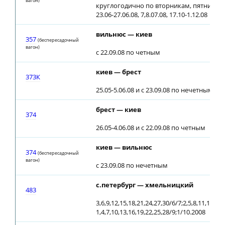
вагон)
круглогодично по вторникам, пятницам
23.06-27.06.08, 7,8.07.08, 17.10-1.12.08
вильнюс — киев
357
(беспересадочный
вагон)
с 22.09.08 по четным
киев — брест
373К
25.05-5.06.08 и с 23.09.08 по нечетным
брест — киев
374
26.05-4.06.08 и с 22.09.08 по четным
киев — вильнюс
374
(беспересадочный
вагон)
с 23.09.08 по нечетным
с.петербург — хмельницкий
483
3,6,9,12,15,18,21,24,27,30/6/7;2,5,8,11,14,17,
1,4,7,10,13,16,19,22,25,28/9;1/10.2008