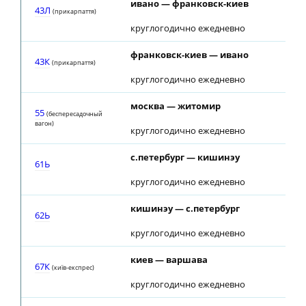
ивано — франковск-киев
43Л
(прикарпаття)
круглогодично ежедневно
франковск-киев — ивано
43К
(прикарпаття)
круглогодично ежедневно
москва — житомир
55
(беспересадочный
вагон)
круглогодично ежедневно
с.петербург — кишинэу
61Ь
круглогодично ежедневно
кишинэу — с.петербург
62Ь
круглогодично ежедневно
киев — варшава
67К
(київ-експрес)
круглогодично ежедневно