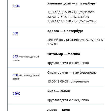
хмельницкий — с.петербург
484К
1,4,7,10,13,16,19,22,25,28,31/6/7;
3,6,9,12,15,18,21,24,27,30/08;
2,5,8,11,14,17,20,23,26,29/09-2008
одесса — с.петербург
560
летний по указанию; 24,29.07, 2,7,11,16,20,
3.09.08
житомир — москва
643
(беспересадочный
вагон)
круглогодично ежедневно
барановичи — симферополь
650
(беспересадочный
вагон)
13.06-13.09.08 по нечетным
киев — львов
659К
круглогодично ежедневно
львов — киев