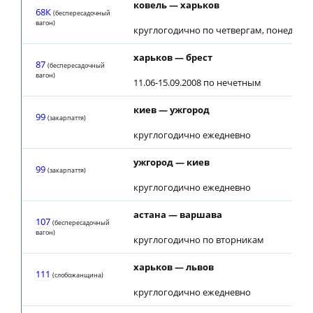
ковель — харьков
68К
(беспересадочный
вагон)
круглогодично по четвергам, понедель
харьков — брест
87
(беспересадочный
вагон)
11.06-15.09.2008 по нечетным
киев — ужгород
99
(закарпаття)
круглогодично ежедневно
ужгород — киев
99
(закарпаття)
круглогодично ежедневно
астана — варшава
107
(беспересадочный
вагон)
круглогодично по вторникам
харьков — львов
111
(слобожанщина)
круглогодично ежедневно