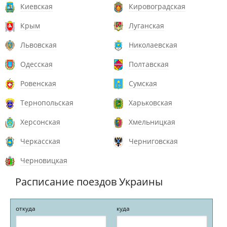
Киевская
Кировоградская
Крым
Луганская
Львовская
Николаевская
Одесская
Полтавская
Ровенская
Сумская
Тернопольская
Харьковская
Херсонская
Хмельницкая
Черкасская
Черниговская
Черновицкая
Расписание поездов Украины
откуда
куда