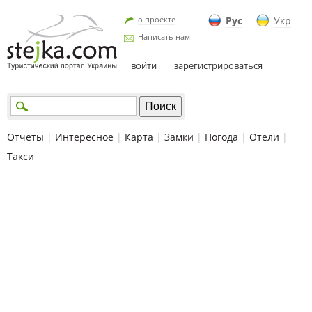
о проекте
Рус
Укр
Написать нам
войти
зарегистрироваться
Отчеты
|
Интересное
|
Карта
|
Замки
|
Погода
|
Отели
|
Такси