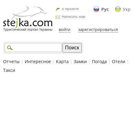
о проекте
Рус
Укр
Написать нам
войти
зарегистрироваться
Отчеты
|
Интересное
|
Карта
|
Замки
|
Погода
|
Отели
|
Такси