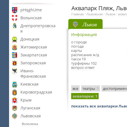
Аквапарк Пляж, Льв
pHqghUme
Главная
/
Львовская
/
Львов
/
аквап
Волынская
Львов
Днепропетровска
я
Информация
Донецкая
о городе
погода
Житомирская
карты
Закарпатская
расписание ж/д
такси 19
Запорожская
турфирмы 102
вопрос-ответ
Ивано-
Франковская
Киевская
все
театры
: 5
достопримеч
Кировоградская
аквапарки
: 1
Крым
показать все аквапарки Льв
Луганская
Львовская
Волосянка