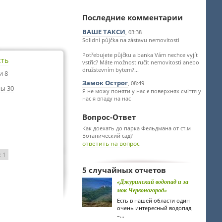
Последние комментарии
ВАШЕ ТАКСИ
, 03:38
Solidní půjčka na zástavu nemovitosti
Potřebujete půjčku a banka Vám nechce vyjít
сть
vstříc? Máte možnost ručit nemovitosti anebo
družstevním bytem?...
и 8
Замок Острог
, 08:49
ы 30
Я не можу поняти у нас є поверхнях сміття у
нас я впаду на нас
Вопрос-Ответ
Как доехать до парка Фельдмана от ст.м
Ботанический сад?
ответить на вопрос
: 1
5 случайных отчетов
«Джуринский водопад и за
мок Червоногород»
Есть в нашей области один
очень интересный водопад
–...