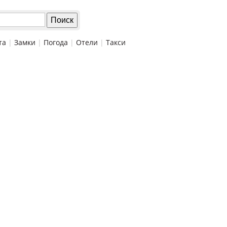
та
|
Замки
|
Погода
|
Отели
|
Такси