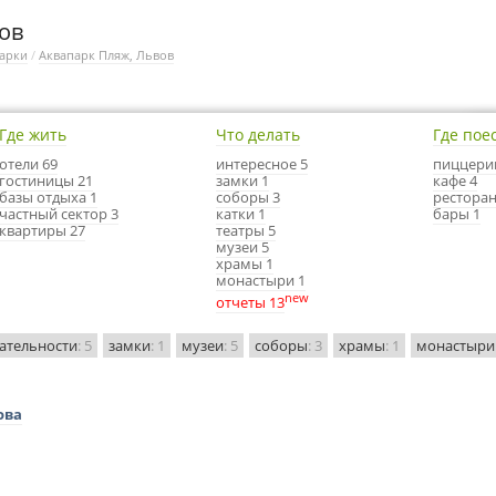
ов
арки
/
Аквапарк Пляж, Львов
Где жить
Что делать
Где пое
отели 69
интересное 5
пиццери
гостиницы 21
замки 1
кафе 4
базы отдыха 1
соборы 3
ресторан
частный сектор 3
катки 1
бары 1
квартиры 27
театры 5
музеи 5
храмы 1
монастыри 1
new
отчеты 13
ательности
: 5
замки
: 1
музеи
: 5
соборы
: 3
храмы
: 1
монастыри
ова