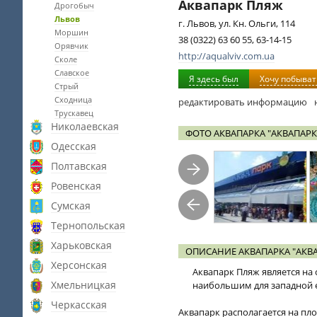
Аквапарк Пляж
Дрогобыч
Львов
г. Львов, ул. Кн. Ольги, 114
Моршин
38 (0322) 63 60 55, 63-14-15
Орявчик
http://aqualviv.com.ua
Сколе
Славское
Я здесь был
Хочу побыват
Стрый
Сходница
редактировать информацию
Трускавец
Николаевская
ФОТО АКВАПАРКА "АКВАПАРК
Одесская
Полтавская
Ровенская
Сумская
Тернопольская
Харьковская
ОПИСАНИЕ АКВАПАРКА "АКВ
Херсонская
Аквапарк Пляж является на
Хмельницкая
наибольшим для западной е
Черкасская
Аквапарк располагается на пло