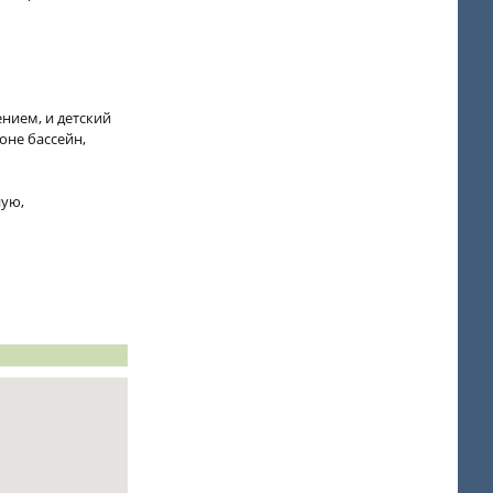
ением, и детский
оне бассейн,
ную,