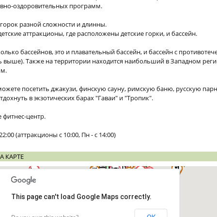
тивно-оздоровительных программ.
 горок разной сложности и длинны.
етские аттракционы, где расположены детские горки, и бассейн.
лько бассейнов, это и плавательный бассейн, и бассейн с противотеч
ь выше). Также на территории находится наибольший в Западном реги
 м.
 можете посетить джакузи, финскую сауну, римскую баню, русскую пар
тдохнуть в экзотических барах "Гаваи" и "Тропик".
 фитнес-центр.
:00 (аттракционы с 10:00, Пн - с 14:00)
А КАРТЕ
This page can't load Google Maps correctly.