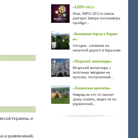
«ЕВРО-2012»
Итак, ЕВРО-2012 в самом
разгаре! Завтра-послезавтра
пройдут...
«Канатная дорога в Харько
ве»
Сегодня - катаемся на
канатной дороге в Харькове.
«Мгарский монастырь»
Мгарский монастырь с
золотыми звездами на
куполах, построенный...
«Хотинская крепость»
Навряд ли кто-то сможет
сразу сказать, видел ли он
украинский...
ексов Украины, и
ха и развлечений,