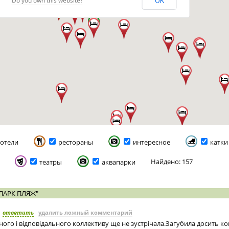
Do you own this website?
OK
отели
рестораны
интересное
катки
Найдено: 157
театры
аквапарки
ПАРК ПЛЯЖ"
ответить
удалить ложный комментарий
ного і відповідального коллективу ще не зустрічала.Загубила досить к