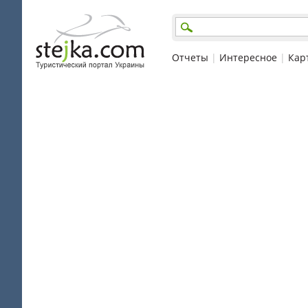
Отчеты
|
Интересное
|
Кар