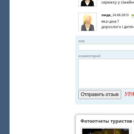
сережку у сімейн
люда
,
24.08.2013
о
яка ціна ?
дорослого і дитя
имя
комментарий
УРА
Фотоотчеты туристов 