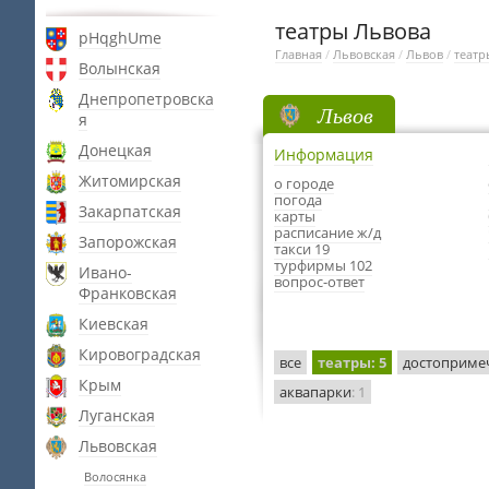
театры Львова
pHqghUme
Главная
/
Львовская
/
Львов
/
театр
Волынская
Днепропетровска
Львов
я
Донецкая
Информация
Житомирская
о городе
погода
Закарпатская
карты
расписание ж/д
Запорожская
такси 19
турфирмы 102
Ивано-
вопрос-ответ
Франковская
Киевская
Кировоградская
все
театры
: 5
достоприме
Крым
аквапарки
: 1
Луганская
Львовская
Волосянка