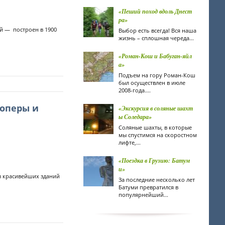
«Пеший поход вдоль Днест
ра»
й — построен в 1900
Выбор есть всегда! Вся наша
жизнь – сплошная череда...
«Роман-Кош и Бабуган-яйл
а»
Подъем на гору Роман-Кош
был осуществлен в июле
2008-года....
оперы и
«Экскурсия в соляные шахт
ы Соледара»
Соляные шахты, в которые
мы спустимся на скоростном
лифте,...
«Поездка в Грузию: Батум
и»
з красивейших зданий
За последние несколько лет
Батуми превратился в
популярнейший...