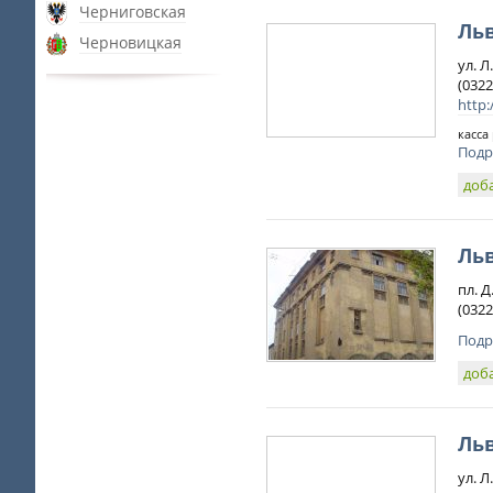
Черниговская
Ль
Черновицкая
ул. Л
(0322
http
касса 
Подр
доб
Льв
пл. Д
(0322
Подр
доб
Льв
ул. Л