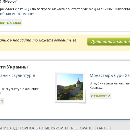
) 79-86-57
 работает с пятницы по воскресениекасса работает в эти же дни с 12:00-19:00спект
обная информация
авить отзыв
анию у нас сайте, то можете добавить её
сти Украины
ваных скульптур в
Монастырь Сурб-Ха
В глубине леса на юго-за
Крыма...
ных скульптур в Донецке
...
отзывов:
2
:
1
АНИЕ Ж/Д
|
ГОРНОЛЫЖНЫЕ КУРОРТЫ
|
РЕСТОРАНЫ
|
КАРТЫ
|