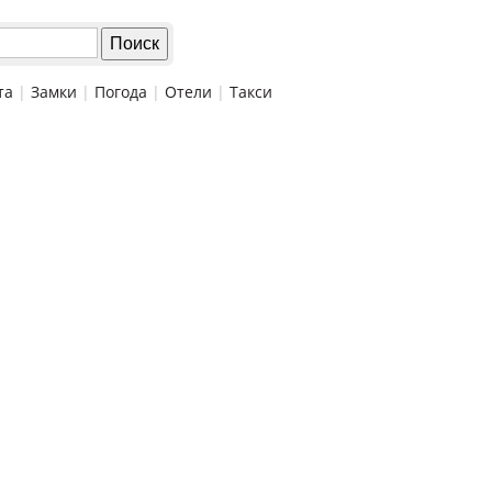
та
|
Замки
|
Погода
|
Отели
|
Такси