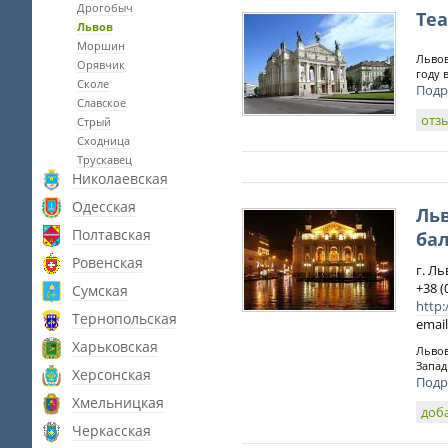
Дрогобыч
Теа
Львов
Моршин
Львов
Орявчик
году 
Сколе
Подр
Славское
отз
Стрый
Сходница
Трускавец
Николаевская
Одесская
Ль
Полтавская
ба
Ровенская
г. Ль
+38 (
Сумская
http:
Тернопольская
email
Харьковская
Львов
Запад
Херсонская
Подр
Хмельницкая
доб
Черкасская