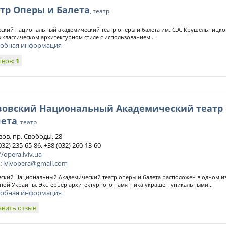
тр Оперы и Балета
, театр
ский национальный академический театр оперы и балета им. С.А. Крушельницко
в классическом архитектурном стиле с использованием...
обная информация
ывов:
1
вовский Национальный Академический театр 
лета
, театр
вов, пр. Свободы, 28
032) 235-65-86, +38 (032) 260-13-60
//opera.lviv.ua
:
lvivopera@gmail.com
ский Национальный Академический театр оперы и балета расположен в одном и
ной Украины. Экстерьер архитектурного памятника украшен уникальными...
обная информация
авить отзыв