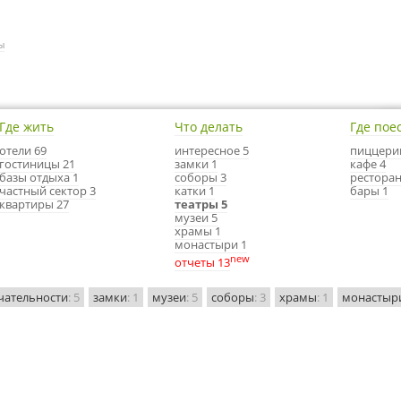
ы
Где жить
Что делать
Где пое
отели 69
интересное 5
пиццери
гостиницы 21
замки 1
кафе 4
базы отдыха 1
соборы 3
ресторан
частный сектор 3
катки 1
бары 1
квартиры 27
театры 5
музеи 5
храмы 1
монастыри 1
new
отчеты 13
чательности
: 5
замки
: 1
музеи
: 5
соборы
: 3
храмы
: 1
монастыр