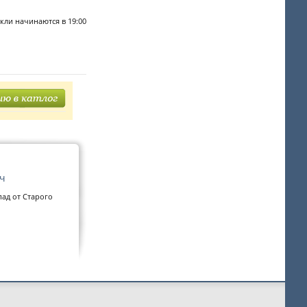
акли начинаются в 19:00
ч
пад от Старого