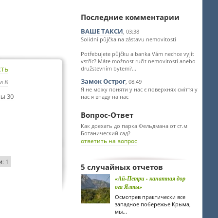
Последние комментарии
ВАШЕ ТАКСИ
, 03:38
Solidní půjčka na zástavu nemovitosti
Potřebujete půjčku a banka Vám nechce vyjít
vstříc? Máte možnost ručit nemovitosti anebo
сть
družstevním bytem?...
Замок Острог
и 8
, 08:49
Я не можу поняти у нас є поверхнях сміття у
ы 30
нас я впаду на нас
Вопрос-Ответ
Как доехать до парка Фельдмана от ст.м
Ботанический сад?
ответить на вопрос
и
: 1
5 случайных отчетов
«Ай-Петри - канатная дор
ога Ялты»
Осмотрев практически все
западное побережье Крыма,
мы...