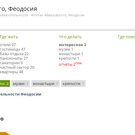
го, Феодосия
римечательности
/
Фонтан Айвазовского, Феодосия
Где жить
Что делать
Где пое
отели 97
интересное 2
гостиницы 47
музеи 1
базы отдыха 22
монастыри 1
пансионаты 27
крепости 1
санатории 9
new
отчеты 2
частный сектор 20
квартиры 48
ти
: 2
музеи
: 1
монастыри
: 1
крепости
: 1
тельности Феодосии
го