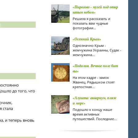
«Пирогово - музей под откр
ытым небом»
Решила я рассказать и
показать вам чудные
фотографии...
«Осенний Крым»
Однозначно Крым -
жемчужина Украины, Судак -
жемчужина...
«Подолия. Вечное поле бит
вы»
На этом кадре - замок
Жванец. Рядышком стоят
постоянно
крепостная...
ошло до того, что
«Алушта: аквариум, пляж
очник,
и море»
 стала
Подошло к концу наше
время активных
путешествий. Последние...
а, и теперь вновь