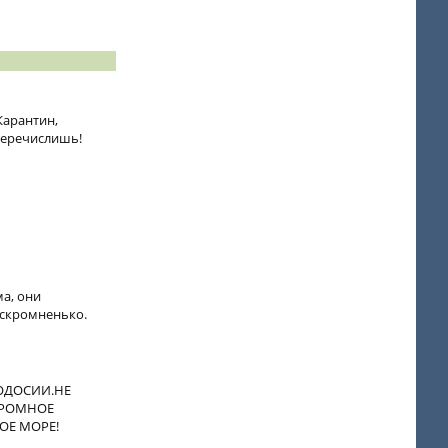
Карантин,
 перечислишь!
ма, они
 скромненько.
ЕОДОСИИ.НЕ
ГРОМНОЕ
ОЕ МОРЕ!