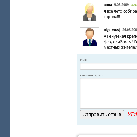
анна
,
9.05.2009
от
я все лето соби
города!!!
olga musij
,
24.03.20
А Генуэзкая креп
феодосийском! Кс
местных жителей!
имя
комментарий
УРА