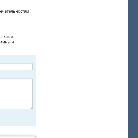
мечательностям
, как в
ртины и