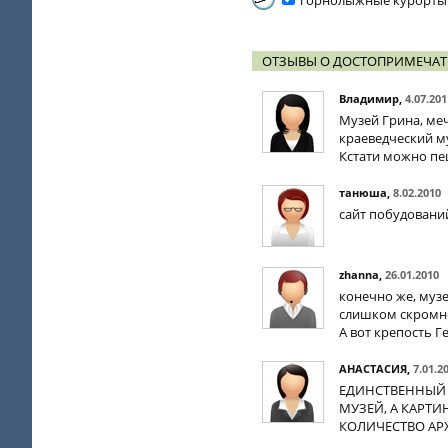
горнолыжные курорты
ОТЗЫВЫ О ДОСТОПРИМЕЧАТ
Владимир
,
4.07.201
Музей Грина, ме
краеведческий му
Кстати можно пе
танюша
,
8.02.2010
сайт побудований
zhanna
,
26.01.2010
конечно же, музе
слишком скромно 
А вот крепость Ге
АНАСТАСИЯ
,
7.01.2
ЕДИНСТВЕННЫЙ 
МУЗЕЙ, А КАРТ
КОЛИЧЕСТВО АР