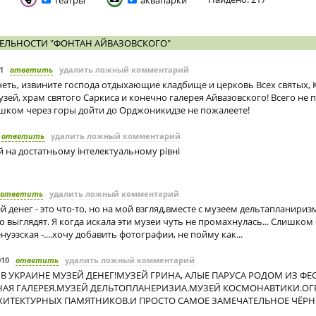
театры
аквапарки
ЕЛЬНОСТИ "ФОНТАН АЙВАЗОВСКОГО"
1
ответить
удалить ложный комментарий
четь, извините господа отдыхающие кладбище и церковь Всех святых, 
зей, храм святого Саркиса и конечно галерея Айвазовского! Всего не
шком через горы дойти до Орджоникидзе не пожалеете!
ответить
удалить ложный комментарий
 на достатньому інтелектуальному рівні
ответить
удалить ложный комментарий
й денег - это что-то, но на мой взгляд,вместе с музеем дельтапланириз
выглядят. Я когда искала эти музеи чуть не промахнулась... Слишком
нуэзская -....хочу добавить фотографии, не пойму как...
010
ответить
удалить ложный комментарий
В УКРАИНЕ МУЗЕЙ ДЕНЕГ!МУЗЕЙ ГРИНА, АЛЫЕ ПАРУСА РОДОМ ИЗ Ф
ИНАЯ ГАЛЕРЕЯ.МУЗЕЙ ДЕЛЬТОПЛАНЕРИЗИА.МУЗЕЙ КОСМОНАВТИКИ.О
ХИТЕКТУРНЫХ ПАМЯТНИКОВ.И ПРОСТО САМОЕ ЗАМЕЧАТЕЛЬНОЕ ЧЁРН