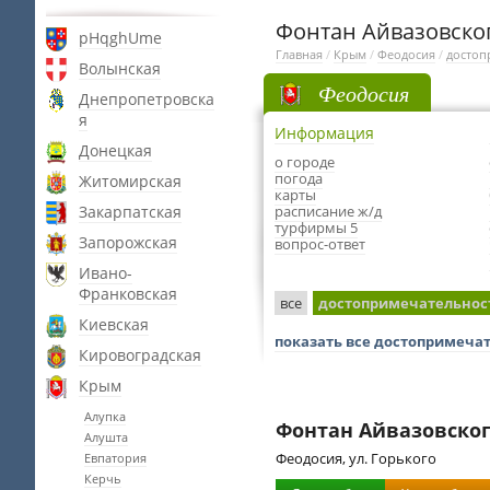
Фонтан Айвазовско
pHqghUme
Главная
/
Крым
/
Феодосия
/
достоп
Волынская
Феодосия
Днепропетровска
я
Информация
Донецкая
о городе
погода
Житомирская
карты
Закарпатская
расписание ж/д
турфирмы 5
Запорожская
вопрос-ответ
Ивано-
Франковская
все
достопримечательнос
Киевская
показать все достопримеча
Кировоградская
Крым
Алупка
Фонтан Айвазовско
Алушта
Феодосия, ул. Горького
Евпатория
Керчь