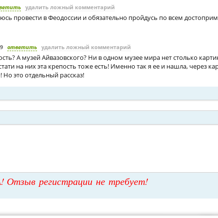
ветить
удалить ложный комментарий
раюсь провести в Феодоссии и обязательно пройдусь по всем достопри
09
ответить
удалить ложный комментарий
ость? А музей Айвазовского? Ни в одном музее мира нет столько картин
тати на них эта крепость тоже есть! Именно так я ее и нашла, через ка
 Но это отдельный рассказ!
! Отзыв регистрации не требует!