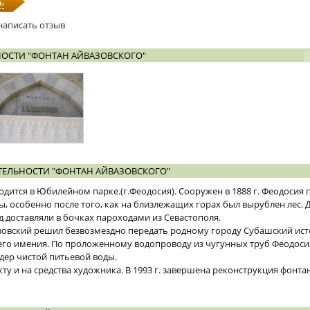
ь
написать отзыв
ОСТИ "ФОНТАН АЙВАЗОВСКОГО"
ЕЛЬНОСТИ "ФОНТАН АЙВАЗОВСКОГО"
одится в Юбилейном парке.(г.Феодосия). Сооружен в 1888 г. Феодосия 
, особенно после того, как на близлежащих горах был вырублен лес. Д
род доставляли в бочках пароходами из Севастополя.
азовский решил безвозмездно передать родному городу Субашский ист
го имения. По проложенному водопроводу из чугунных труб Феодосия
едер чистой питьевой воды.
у и на средства художника. В 1993 г. завершена реконструкция фонтан