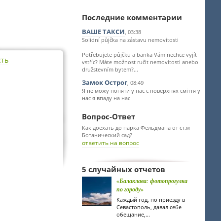
Последние комментарии
ВАШЕ ТАКСИ
, 03:38
Solidní půjčka na zástavu nemovitosti
Potřebujete půjčku a banka Vám nechce vyjít
сть
vstříc? Máte možnost ručit nemovitosti anebo
družstevním bytem?...
Замок Острог
, 08:49
Я не можу поняти у нас є поверхнях сміття у
нас я впаду на нас
Вопрос-Ответ
Как доехать до парка Фельдмана от ст.м
Ботанический сад?
ответить на вопрос
5 случайных отчетов
«Балаклава: фотопрогулка
по городу»
Каждый год, по приезду в
Севастополь, давал себе
обещание,...