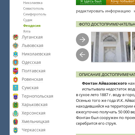
Я здесь был
Хочу побыват
Николаевка
Севастополь
редактировать информацию
Симферополь
Судак
ФОТО ДОСТОПРИМЕЧАТЕЛЬН
Феодосия
Ялта
Луганская
Львовская
Николаевская
Одесская
Полтавская
ОПИСАНИЕ ДОСТОПРИМЕЧАТ
Ровенская
Фонтан
Айвазовского
нах
Сумская
испытывала недостаток воды
в сухое лето 1887 г. воду в го
Тернопольская
Осенью того же года И.К. Айв
Харьковская
находившийся на территории е
ежесуточно получать 50 000 в
Херсонская
Фонтан был сооружен по проект
Хмельницкая
серебрится его струя.
Черкасская