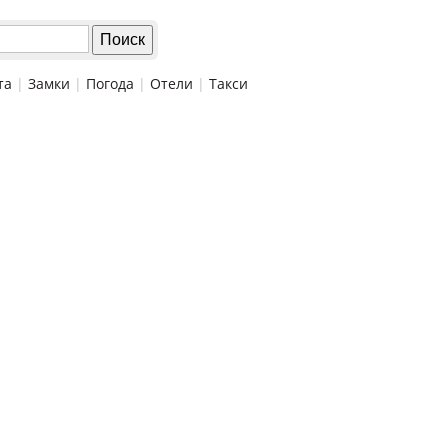
та
|
Замки
|
Погода
|
Отели
|
Такси