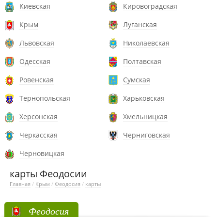
Киевская
Кировоградская
Крым
Луганская
Львовская
Николаевская
Одесская
Полтавская
Ровенская
Сумская
Тернопольская
Харьковская
Херсонская
Хмельницкая
Черкасская
Черниговская
Черновицкая
карты Феодосии
Главная
/
Крым
/
Феодосия
/
карты
Феодосия