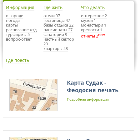
Информация
Где жить
Что делать
о городе
отели 97
интересное 2
погода
гостиницы 47
музеи 1
карты
базы отдыха 22
монастыри 1
расписание ж/д
пансионаты 27
крепости 1
турфирмы 5
санатории 9
new
отчеты 2
вопрос-ответ
частный сектор
20
квартиры 48
Где поесть
Карта Судак -
Феодосия печать
Подробная информация