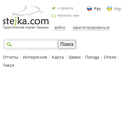
о проекте
Рус
Укр
Написать нам
войти
зарегистрироваться
Отчеты
|
Интересное
|
Карта
|
Замки
|
Погода
|
Отели
|
Такси