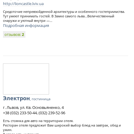
http://lioncastle.lviv.ua
Средоточие непревзойденной архитектуры и особенного гостеприимства.
Тут умеют принимать гостей. В Замке самого льва...Величественный
снаружи и уютный внутри —...
Подробная информация
отзывов:
2
Электрон
, гостиница
г. Львов, ул. Кв. Основьяненко, 4
+38 (032) 233-50-44, (032) 239-52-96
Есть стоянка для авто на территории отеля.
Ресторан отеля предложит Вам широкий выбор блюд на завтрак, обед и
ужин.