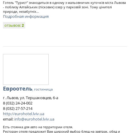
Готель "Турист" знаходиться в одному з мальовничих куточків міста Львова
- поблизу Алтайських (піскових) озер у парковій зоні. Тому цінителі
природи, незабутніх...
Подробная информация
отзывов:
2
Евроотель
, гостиница
г. Львов, ул. Тершаковцев, 6-а
8 (032) 24-24-002
8 (032) 27-57-214
http://eurohotel.lviv.ua
email:
info@eurohotel.lviv.ua
Есть стоянка для авто на территории отеля.
Ресторан отеля предложит Вам широкий выбор блюд на завтрак, обед и