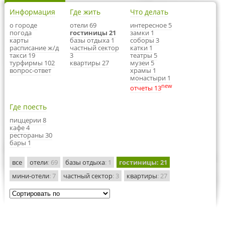
Информация
Где жить
Что делать
о городе
отели 69
интересное 5
погода
гостиницы 21
замки 1
карты
базы отдыха 1
соборы 3
расписание ж/д
частный сектор
катки 1
такси 19
3
театры 5
турфирмы 102
квартиры 27
музеи 5
вопрос-ответ
храмы 1
монастыри 1
new
отчеты 13
Где поесть
пиццерии 8
кафе 4
рестораны 30
бары 1
все
отели
: 69
базы отдыха
: 1
гостиницы
: 21
мини-отели
: 7
частный сектор
: 3
квартиры
: 27