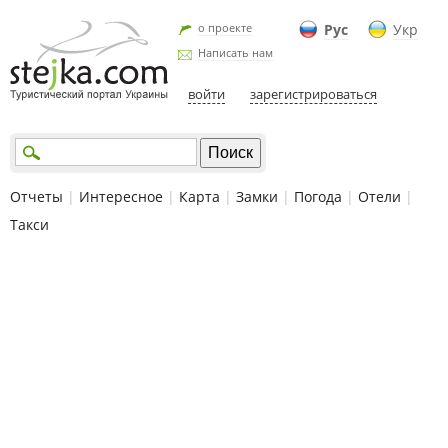
о проекте
Рус
Укр
Написать нам
войти
зарегистрироваться
Отчеты
|
Интересное
|
Карта
|
Замки
|
Погода
|
Отели
|
Такси