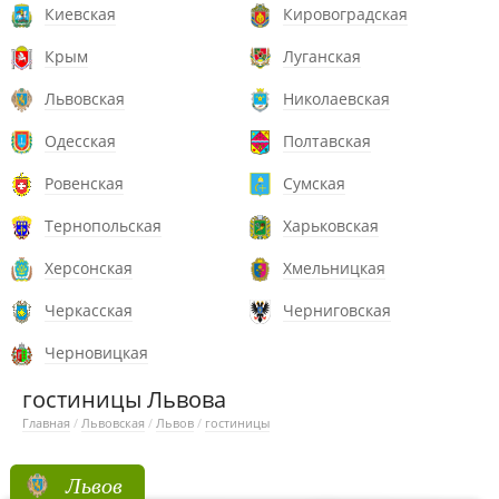
Киевская
Кировоградская
Крым
Луганская
Львовская
Николаевская
Одесская
Полтавская
Ровенская
Сумская
Тернопольская
Харьковская
Херсонская
Хмельницкая
Черкасская
Черниговская
Черновицкая
гостиницы Львова
Главная
/
Львовская
/
Львов
/
гостиницы
Львов