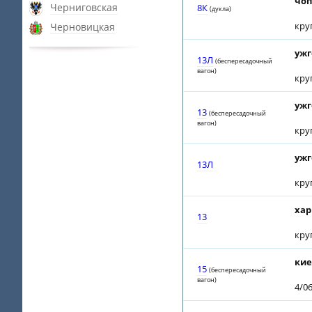
чоп
Черниговская
8К
(дуклa)
кру
Черновицкая
ужг
13Л
(беспересадочный
вагон)
кру
ужг
13
(беспересадочный
вагон)
кру
ужг
13Л
кру
хар
13
кру
кие
15
(беспересадочный
вагон)
4/0