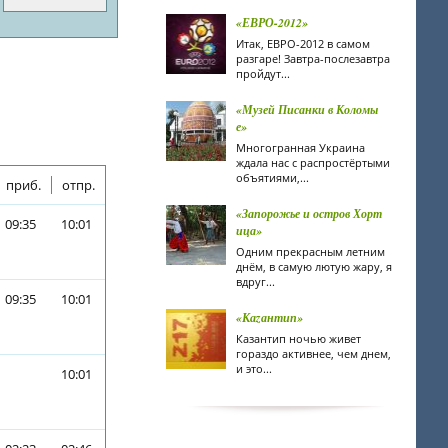
«ЕВРО-2012»
Итак, ЕВРО-2012 в самом
разгаре! Завтра-послезавтра
пройдут...
«Музей Писанки в Коломы
е»
Многогранная Украина
ждала нас с распростёртыми
объятиями,...
приб.
отпр.
«Запорожье и остров Хорт
09:35
10:01
ица»
Одним прекрасным летним
днём, в самую лютую жару, я
вдруг...
09:35
10:01
«Каzантип»
Казантип ночью живет
гораздо активнее, чем днем,
и это...
10:01