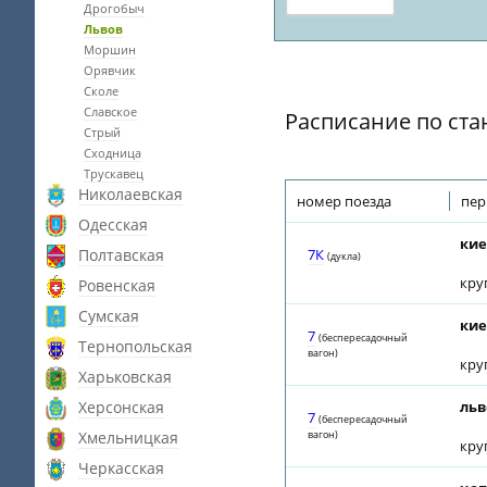
Дрогобыч
Львов
Моршин
Орявчик
Сколе
Славское
Расписание по ста
Стрый
Сходница
Трускавец
Николаевская
номер поезда
пер
Одесская
кие
Полтавская
7К
(дуклa)
кру
Ровенская
Сумская
кие
7
(беспересадочный
Тернопольская
вагон)
кру
Харьковская
Херсонская
льв
7
(беспересадочный
Хмельницкая
вагон)
кру
Черкасская