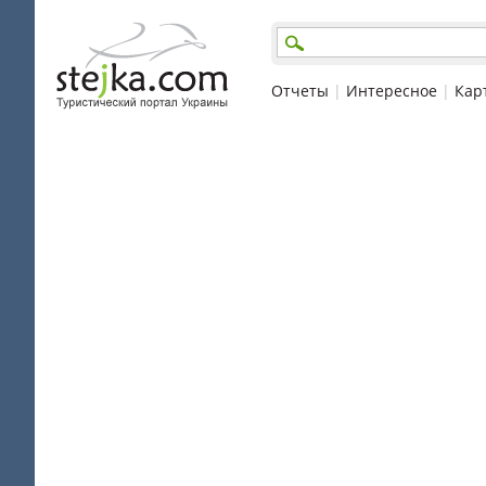
Отчеты
|
Интересное
|
Кар