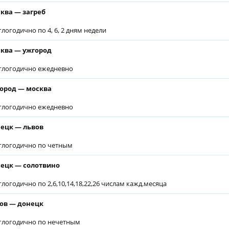
ква — загреб
глогодично по 4, 6, 2 дням недели
ква — ужгород
глогодично ежедневно
ород — москва
глогодично ежедневно
ецк — львов
глогодично по четным
ецк — солотвино
глогодично по 2,6,10,14,18,22,26 числам кажд.месяца
ов — донецк
глогодично по нечетным