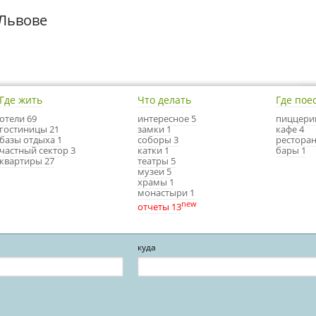
 Львове
Где жить
Что делать
Где пое
отели 69
интересное 5
пиццери
гостиницы 21
замки 1
кафе 4
базы отдыха 1
соборы 3
ресторан
частный сектор 3
катки 1
бары 1
квартиры 27
театры 5
музеи 5
храмы 1
монастыри 1
new
отчеты 13
куда