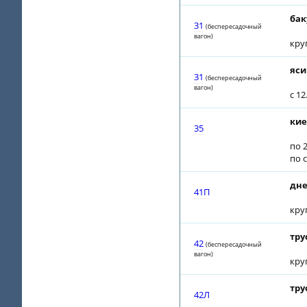
бак
31
(беспересадочный
вагон)
кру
яси
31
(беспересадочный
вагон)
с 1
кие
35
по 2
по 
дне
41П
кру
тру
42
(беспересадочный
вагон)
кру
тру
42Л