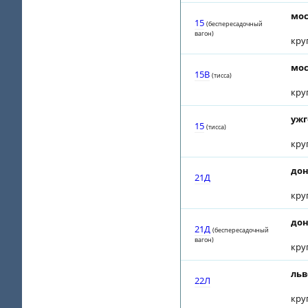
мос
15
(беспересадочный
вагон)
кру
мос
15В
(тиcca)
кру
ужг
15
(тиcca)
кру
дон
21Д
кру
дон
21Д
(беспересадочный
вагон)
кру
льв
22Л
кру