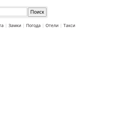
та
|
Замки
|
Погода
|
Отели
|
Такси