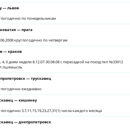
у — львов
глогодично по понедельникам
новатая — прага
2.06.2008 круглогодично по четвергам
в — краков
, 4, 6 дням недели 8.12.07-30.08.08 с пересадкой на поезд пкп №33012
ст.пшемысль
пропетровск — трускавец
глогодично ежедневно
скавец — кишинеу
глогодично 3,7,11,15,19,23,27,31(1) числа каждого месяца
скавец — днепропетровск