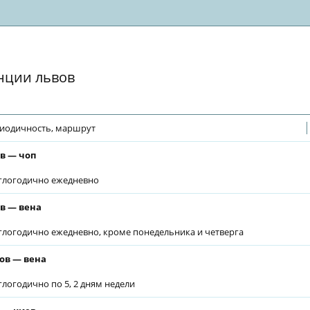
нции львов
иодичность, маршрут
в — чоп
глогодично ежедневно
в — вена
глогодично ежедневно, кроме понедельника и четверга
ов — вена
глогодично по 5, 2 дням недели