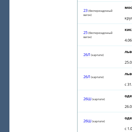
мос
23
(беспересадочный
вагон)
кру
кис
25
(беспересадочный
вагон)
4.0
льв
26Л
(карпати)
25.
льв
26Л
(карпати)
c 3
оде
26Ш
(карпати)
26.
оде
26Ш
(карпати)
c 1