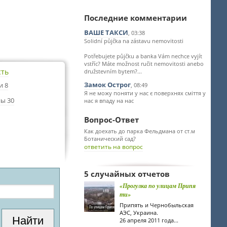
Последние комментарии
ВАШЕ ТАКСИ
, 03:38
Solidní půjčka na zástavu nemovitosti
Potřebujete půjčku a banka Vám nechce vyjít
vstříc? Máte možnost ručit nemovitosti anebo
сть
družstevním bytem?...
Замок Острог
и 8
, 08:49
Я не можу поняти у нас є поверхнях сміття у
ы 30
нас я впаду на нас
Вопрос-Ответ
Как доехать до парка Фельдмана от ст.м
Ботанический сад?
ответить на вопрос
5 случайных отчетов
«Прогулка по улицам Припя
ти»
Припять и Чернобыльская
АЭС, Украина.
26 апреля 2011 года...