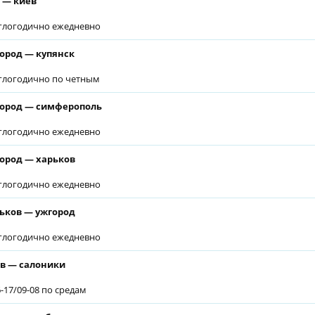
 — киев
глогодично ежедневно
ород — купянск
глогодично по четным
ород — симферополь
глогодично ежедневно
ород — харьков
глогодично ежедневно
ьков — ужгород
глогодично ежедневно
в — салоники
6-17/09-08 по средам