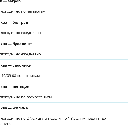
в — загреб
глогодично по четвергам
ква — белград
глогодично ежедневно
ква — будапешт
глогодично ежедневно
ква — салоники
6-19/09-08 по пятницам
ква — венеция
глогодично по воскресеньям
ква — жилина
глогодично по 2,4,6,7 дням недели; по 1,3,5 дням недели - до
кошице