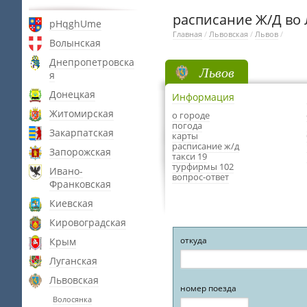
расписание Ж/Д во
pHqghUme
Главная
/
Львовская
/
Львов
/
Волынская
Днепропетровска
Львов
я
Донецкая
Информация
Житомирская
о городе
погода
Закарпатская
карты
расписание ж/д
Запорожская
такси 19
турфирмы 102
Ивано-
вопрос-ответ
Франковская
Киевская
Кировоградская
откуда
Крым
Луганская
Львовская
номер поезда
Волосянка