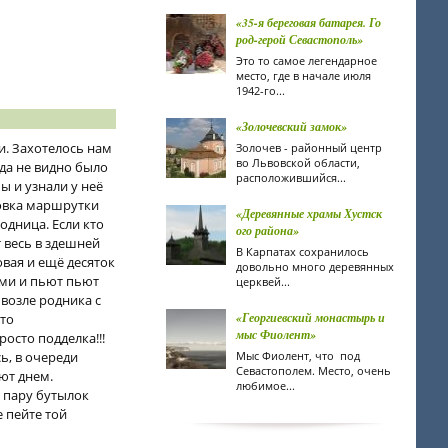
«35-я береговая батарея. Го
род-герой Севастополь»
Это то самое легендарное
место, где в начале июля
1942-го...
«Золочевский замок»
. Захотелось нам
Золочев - районный центр
во Львовской области,
яда не видно было
расположившийся...
ы и узнали у неё
новка маршрутки
«Деревянные храмы Хустск
одница. Если кто
ого района»
т весь в здешней
В Карпатах сохранилось
овая и ещё десяток
довольно много деревянных
ами и пьют пьют
церквей...
 возле родника с
«Георгиевский монастырь и
 то
мыс Фиолент»
росто подделка!!!
ь, в очереди
Мыс Фиолент, что под
Севастополем. Место, очень
ют днем.
любимое...
и пару бутылок
е пейте той