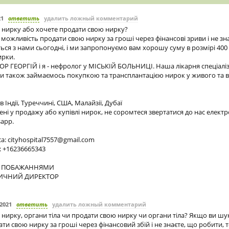
21
ответить
удалить ложный комментарий
 нирку або хочете продати свою нирку?
можливість продати свою нирку за гроші через фінансові зриви і не зн
ться з нами сьогодні, і ми запропонуємо вам хорошу суму в розмірі 400
ирки.
Р ГЕОРГІЙ і я - нефролог у МІСЬКІЙ БОЛЬНИЦІ. Наша лікарня спеціаліз
і ми також займаємось покупкою та трансплантацією нирок у живого та 
Індії, Туреччині, США, Малайзії, Дубаї
ені у продажу або купівлі нирок, не соромтеся звертатися до нас елек
app.
са:
cityhospital7557@gmail.com
 +16236665343
 ПОБАЖАННЯМИ
ИЧНИЙ ДИРЕКТОР
.2021
ответить
удалить ложный комментарий
 нирку, органи тіла чи продати свою нирку чи органи тіла? Якщо ви шу
и свою нирку за гроші через фінансовий збій і не знаєте, що робити, то