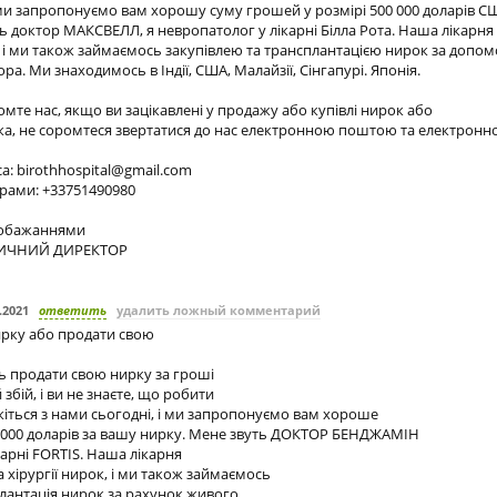
 ми запропонуємо вам хорошу суму грошей у розмірі 500 000 доларів С
ь доктор МАКСВЕЛЛ, я невропатолог у лікарні Білла Рота. Наша лікарня 
к, і ми також займаємось закупівлею та трансплантацією нирок за допо
ра. Ми знаходимось в Індії, США, Малайзії, Сінгапурі. Японія.
омте нас, якщо ви зацікавлені у продажу або купівлі нирок або
ска, не соромтеся звертатися до нас електронною поштою та електрон
са:
birothhospital@gmail.com
рами: +33751490980
обажаннями
ИЧНИЙ ДИРЕКТОР
.2021
ответить
удалить ложный комментарий
ирку або продати свою
ь продати свою нирку за гроші
збій, і ви не знаєте, що робити
'яжіться з нами сьогодні, і ми запропонуємо вам хороше
 000 доларів за вашу нирку. Мене звуть ДОКТОР БЕНДЖАМІН
карні FORTIS. Наша лікарня
а хірургії нирок, і ми також займаємось
плантація нирок за рахунок живого