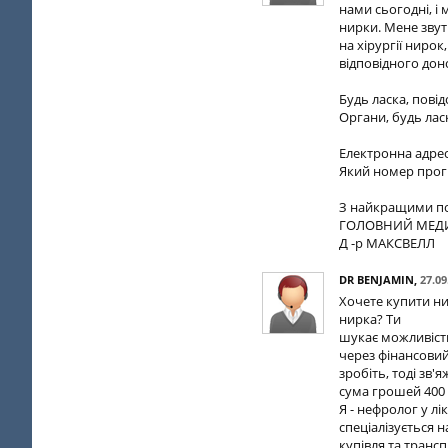
нами сьогодні, і
нирки. Мене звут
на хірургії ниро
відповідного доно
Будь ласка, повід
Органи, будь ла
Електронна адре
Який номер прог
З найкращими п
ГОЛОВНИЙ МЕД
Д -р МАКСВЕЛЛ
DR BENJAMIN
,
27.09
Хочете купити н
нирка? Ти
шукає можливіст
через фінансовий 
зробіть, тоді зв
сума грошей 400
Я - нефролог у лі
спеціалізується н
купівля та транс