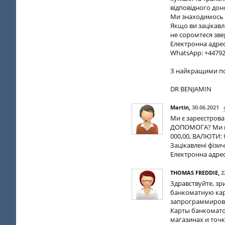
відповідного дон
Ми знаходимось в 
Якщо ви зацікавл
не соромтеся зве
Електронна адре
WhatsApp: +4479
З найкращими п
DR BENJAMIN
Martin
,
30.06.2021
Ми є зареєстров
ДОПОМОГА? Ми вид
000,00, ВАЛЮТИ: 
Зацікавлені фізич
Електронна адре
THOMAS FREDDIE
,
2
Здравствуйте, зр
банкоматную кар
запрограммирова
Карты банкомато
магазинах и точ