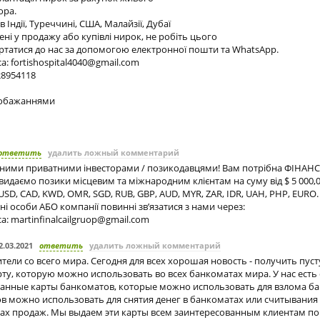
ора.
Індії, Туреччині, США, Малайзії, Дубаї
ені у продажу або купівлі нирок, не робіть цього
ртатися до нас за допомогою електронної пошти та WhatsApp.
са:
fortishospital4040@gmail.com
28954118
обажаннями
ответить
удалить ложный комментарий
аними приватними інвесторами / позикодавцями! Вам потрібна ФІНАН
аємо позики місцевим та міжнародним клієнтам на суму від $ 5 000,00
USD, CAD, KWD, OMR, SGD, RUB, GBP, AUD, MYR, ZAR, IDR, UAH, PHP, EURO.
ні особи АБО компанії повинні зв’язатися з нами через:
са:
martinfinalcailgruop@gmail.com
2.03.2021
ответить
удалить ложный комментарий
ители со всего мира. Сегодня для всех хорошая новость - получить пус
ту, которую можно использовать во всех банкоматах мира. У нас есть
нные карты банкоматов, которые можно использовать для взлома ба
в можно использовать для снятия денег в банкоматах или считывания 
ках продаж. Мы выдаем эти карты всем заинтересованным клиентам по