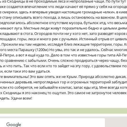
из Сходницы в не проходимые леса и непролазные чащи. По пути тут 
же создается впечатление что люди качают её прямо у себя на огороде
 смереки, здесь я впервые увидел настоящие громадные «елки», в кие
е стану описывать всего похода, а лишь остановлюсь на важном. В це
предполагалось абсолютное отсутствие мусора, бутылок итд, что весьма
нимают луга. Местные люди живут поразительно бедно и целыми дням
кладывают в стога. Огородов почти ни у кого нет, зато разводят коров и
ощадки, горы, леса и много рек с ручьями. Истинный отрыв от циви
. Прожили мы там неделю, исследуя близ лежащие территории, горы. К
ого места Парашку (1200м) Но увы, это так и не удалось. Сейчас многие
-Петри, а вот я ещё куда то. Дело в том что известные горы типа Ай-Пе
по сравнению с забытыми. Очень сложно продираться через чащу, без
ь и что пить. Так что если кто то зайдет на эту гору, с удовольствием п
, если таки это вам удаться.
е внимательны! Это вам опять же не Крым. Природа абсолютно дикая, 
соченных деревьев, непроглядных гор и огромных территорий заблудит
если кто соберется, не забывайте компас, запас еды итд. Мне всегда хот
ях Сходницы я это наконец то ощутил. Это самое не затронутое челове
деть. Удачи всем!