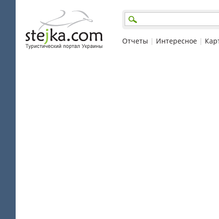
Отчеты
|
Интересное
|
Кар