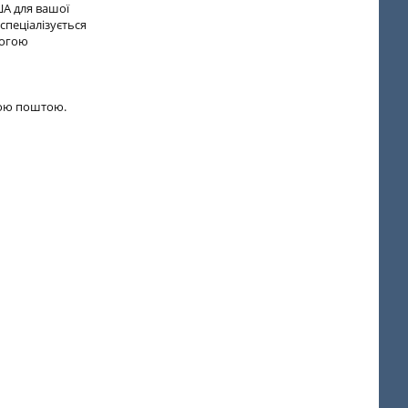
ША для вашої
спеціалізується
могою
ною поштою.