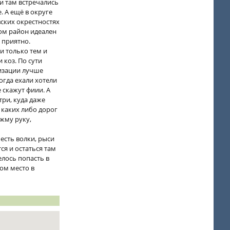
и там встречались
. А ещё в округе
вских окрестностях
лом район идеален
 приятно.
и только тем и
 коз. По сути
лизации лучше
огда ехали хотели
 скажут фиии. А
три, куда даже
 каких либо дорог
ожму руку,
есть волки, рыси
ся и остаться там
елось попасть в
ком место в