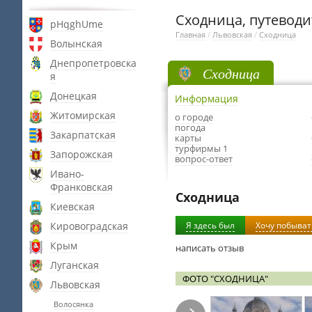
Сходница, путеводи
pHqghUme
Главная
/
Львовская
/
Сходница
Волынская
Днепропетровска
Сходница
я
Донецкая
Информация
Житомирская
о городе
погода
Закарпатская
карты
турфирмы 1
Запорожская
вопрос-ответ
Ивано-
Франковская
Сходница
Киевская
Кировоградская
Я здесь был
Хочу побыват
Крым
написать отзыв
Луганская
ФОТО "СХОДНИЦА"
Львовская
Волосянка