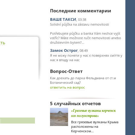
Последние комментарии
ВАШЕ ТАКСИ
, 03:38
Solidní půjčka na zástavu nemovitosti
Potřebujete půjčku a banka Vám nechce vyjít
vstříc? Máte možnost ručit nemovitosti anebo
сть
družstevním bytem?...
Замок Острог
, 08:49
Я не можу поняти у нас є поверхнях сміття у
нас я впаду на нас
Вопрос-Ответ
Как доехать до парка Фельдмана от ст.м
Ботанический сад?
ответить на вопрос
5 случайных отчетов
«Грязевые вулканы керченск
ого полуострова»
Все грязевые вулканы Крыма
расположены на
Керченском...