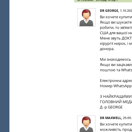
DR GEORGE
,
1.10.20
Ви хочете купити
Якщо ви шукаєте 
робити, то зв’яжі
США для вашої н
Мене звуть ДОКТО
хірургії нирок, 
донора.
Ми знаходимось в 
Якщо ви зацікавл
поштою та Whats
Електронна адре
Номер WhatsApp:
З НАЙКРАЩИМИ
ГОЛОВНИЙ МЕД
Д -р GEORGE
DR MAXWELL
,
29.09
Ви хочете купити
можливість продат