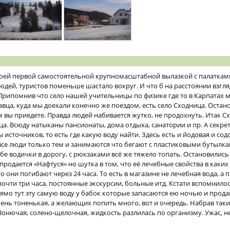
оей первой самостоятельной крупномасштабной вылазкой с палатками
людей, туристов поменьше шастало вокруг. И что б на расстоянии взгл
Припомнив что село нашей учительницы по физике где то в Карпатах м
кавца, куда мы доехали конечно же поездом, есть село Сходница. Оста
 вы приедете. Правда людей набивается жутко, не продохнуть. Итак Сх
ца. Всюду натыканы пансионаты, дома отдыха, санатории и пр. А секре
 источников, то есть где какую воду найти. Здесь есть и йодовая и сод
 все люди только тем и занимаются что бегают с пластиковыми бутылк
е водички в дорогу, с рюкзаками всё же тяжело топать. Остановились
продается «Нафтуся» но шутка в том, что её лечебные свойства в каких
они погибают через 24 часа. То есть в магазине не лечебная вода, а п
очти три часа, постоянные экскурсии, больные итд. Кстати вспомнилос
рямо тут эту самую воду у бабок которые запасаются ею ночью и прода
чень тоненькая, а желающих попить много, вот и очередь. Набрав так
 Вонючая, солено-щелочная, жидкость разлилась по организму. Ужас, н