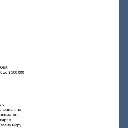
СОВА
 до $ 500 000
тую
 специально
нкоматов.
карт в
 всему миру.