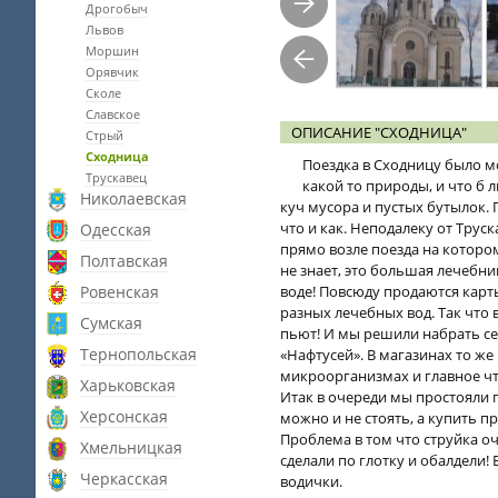
Дрогобыч
Львов
Моршин
Орявчик
Сколе
Славское
ОПИСАНИЕ "СХОДНИЦА"
Стрый
Сходница
Поездка в Сходницу было м
Трускавец
какой то природы, и что б 
Николаевская
куч мусора и пустых бутылок. 
что и как. Неподалеку от Трус
Одесская
прямо возле поезда на котором
Полтавская
не знает, это большая лечебни
Ровенская
воде! Повсюду продаются карты
разных лечебных вод. Так что
Сумская
пьют! И мы решили набрать себ
Тернопольская
«Нафтусей». В магазинах то же 
микроорганизмах и главное что 
Харьковская
Итак в очереди мы простояли п
Херсонская
можно и не стоять, а купить п
Проблема в том что струйка о
Хмельницкая
сделали по глотку и обалдели!
Черкасская
водички.