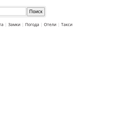
та
|
Замки
|
Погода
|
Отели
|
Такси