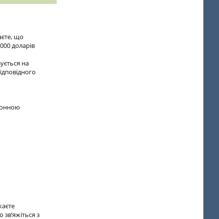
аєте, що
 000 доларів
ується на
відповідного
тронною
каєте
 зв’яжіться з