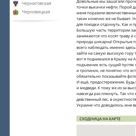
Довольные мы зашагали прочь 
Черниговская
точки выкачки нефти. Порой да
Черновицкая
меня поразили величественные
таких конечно же не бывает. Н
для поездки отдохнуть. Как и 
Большую часть территории за
занимаются что косят траву и с
природа шикарна! Открытые пл
всего наблюдать именно здесь
зайти на самую высокую гору т
вот я поднимался в Крыму на Ай
подъемник есть сущий пустяк 
и тропинок, не понятно что ест
обязательно показывайте фотки
И ещё, предостережение. Будьт
и медведи. К тому же из за вы
навсегда раз плюнуть. Так что 
девственный лес, в окрестност
Украине что доводилось мне ви
СХОДНИЦА НА КАРТЕ