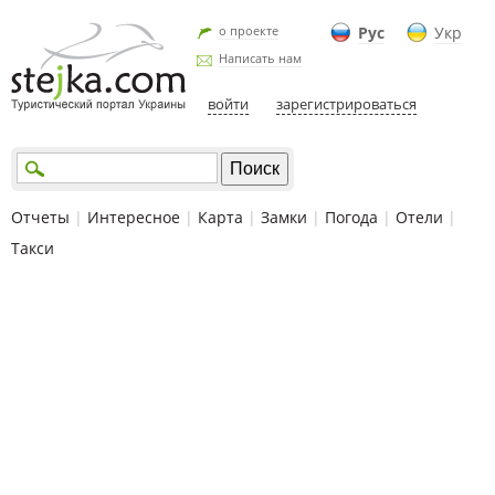
о проекте
Рус
Укр
Написать нам
войти
зарегистрироваться
Отчеты
|
Интересное
|
Карта
|
Замки
|
Погода
|
Отели
|
Такси