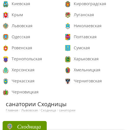
Киевская
Кировоградская
Крым
Луганская
Львовская
Николаевская
Одесская
Полтавская
Ровенская
Сумская
Тернопольская
Харьковская
Херсонская
Хмельницкая
Черкасская
Черниговская
Черновицкая
санатории Сходницы
Главная
/
Львовская
/
Сходница
/
санатории
Сходница