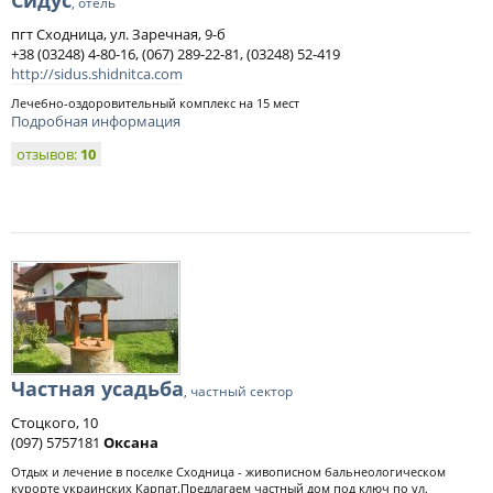
Сидус
, отель
пгт Сходница, ул. Заречная, 9-б
+38 (03248) 4-80-16, (067) 289-22-81, (03248) 52-419
http://sidus.shidnitca.com
Лечебно-оздоровительный комплекс на 15 мест
Подробная информация
отзывов:
10
Частная усадьба
, частный сектор
Стоцкого, 10
(097) 5757181
Оксана
Отдых и лечение в поселке Сходница - живописном бальнеологическом
курорте украинских Карпат.Предлагаем частный дом под ключ по ул.