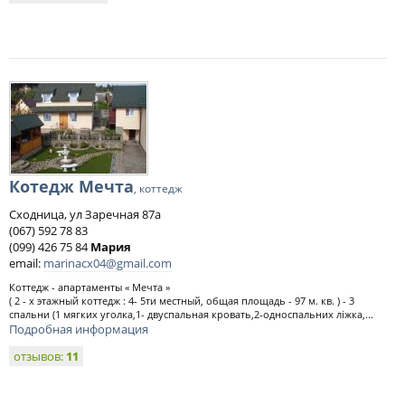
Котедж Мечта
, коттедж
Сходница, ул Заречная 87а
(067) 592 78 83
(099) 426 75 84
Мария
email:
marinacx04@gmail.com
Коттедж - апартаменты « Мечта »
( 2 - х этажный коттедж : 4- 5ти местный, общая площадь - 97 м. кв. ) - 3
спальни (1 мягких уголка,1- двуспальная кровать,2-односпальних ліжка,...
Подробная информация
отзывов:
11