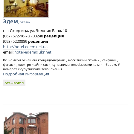
Эдем
, отель
пгт Сходница, ул. Золотая Баня, 10
(067) 672-16-78, (03248
рецепция
(093) 5220889
рецепция
http://hotel-edem.net.ua
email:
hotel-edem@ukr.net
Всі номери оснащені кондиціонерами , москітними сітками , сейфами ,
фенами , електро-чайниками, сучасними телевізорами та міні- баром. У
номерах є супутникове телебачення...
Подробная информация
отзывов:
1