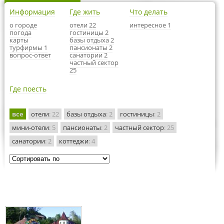
Информация
Где жить
Что делать
о городе
отели 22
интересное 1
погода
гостиницы 2
карты
базы отдыха 2
турфирмы 1
пансионаты 2
вопрос-ответ
санатории 2
частный сектор
25
Где поесть
все
отели
: 22
базы отдыха
: 2
гостиницы
: 2
мини-отели
: 5
пансионаты
: 2
частный сектор
: 25
санатории
: 2
коттеджи
: 4