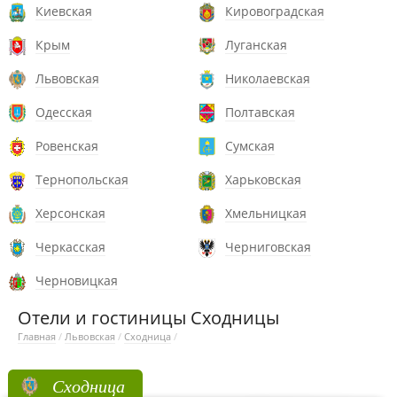
Киевская
Кировоградская
Крым
Луганская
Львовская
Николаевская
Одесская
Полтавская
Ровенская
Сумская
Тернопольская
Харьковская
Херсонская
Хмельницкая
Черкасская
Черниговская
Черновицкая
Отели и гостиницы Сходницы
Главная
/
Львовская
/
Сходница
/
Сходница