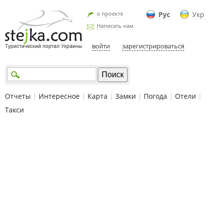
о проекте
Рус
Укр
Написать нам
войти
зарегистрироваться
Отчеты
|
Интересное
|
Карта
|
Замки
|
Погода
|
Отели
|
Такси