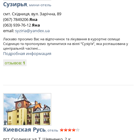
Сузирья
, мини-отель
смт. Східниця, вул. Зарічна, 89
(067) 7849206
Яна
(063) 939-76-12
Яна
email:
syziria@yandex.ua
Ласкаво просимо Вас на відпочинок та лікування в курортне селище
Східницю та пропонуємо зупинитися на віллі “Сузір’я”, яка розташована у
центральній частині...
Подробная информация
отзывов:
1
Киевская Русь
, отель
пгт. Сходница; ул. Т. Шевченко, 2 а;