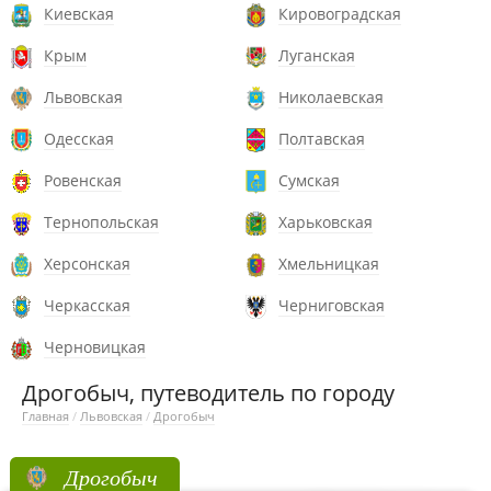
Киевская
Кировоградская
Крым
Луганская
Львовская
Николаевская
Одесская
Полтавская
Ровенская
Сумская
Тернопольская
Харьковская
Херсонская
Хмельницкая
Черкасская
Черниговская
Черновицкая
Дрогобыч, путеводитель по городу
Главная
/
Львовская
/
Дрогобыч
Дрогобыч