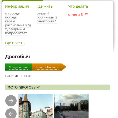
Информация
Где жить
Что делать
о городе
отели 4
new
отчеты 3
погода
гостиницы 2
карты
санатории 1
расписание ж/д
турфирмы 4
вопрос-ответ
Где поесть
Дрогобыч
Я здесь был
Хочу побывать
написать отзыв
ФОТО "ДРОГОБЫЧ"