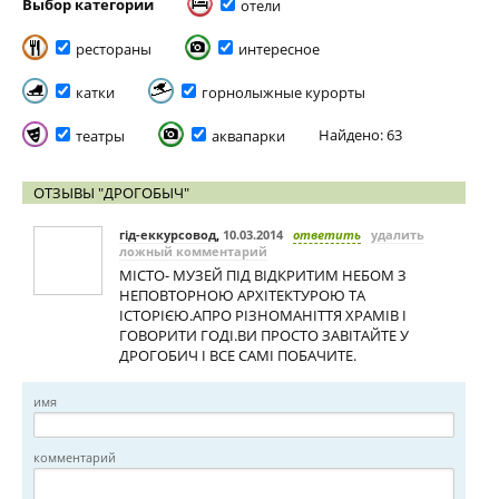
Выбор категории
отели
рестораны
интересное
катки
горнолыжные курорты
Найдено: 63
театры
аквапарки
ОТЗЫВЫ "ДРОГОБЫЧ"
гід-еккурсовод
,
10.03.2014
ответить
удалить
ложный комментарий
МІСТО- МУЗЕЙ ПІД ВІДКРИТИМ НЕБОМ З
НЕПОВТОРНОЮ АРХІТЕКТУРОЮ ТА
ІСТОРІЄЮ.АПРО РІЗНОМАНІТТЯ ХРАМІВ І
ГОВОРИТИ ГОДІ.ВИ ПРОСТО ЗАВІТАЙТЕ У
ДРОГОБИЧ І ВСЕ САМІ ПОБАЧИТЕ.
имя
комментарий