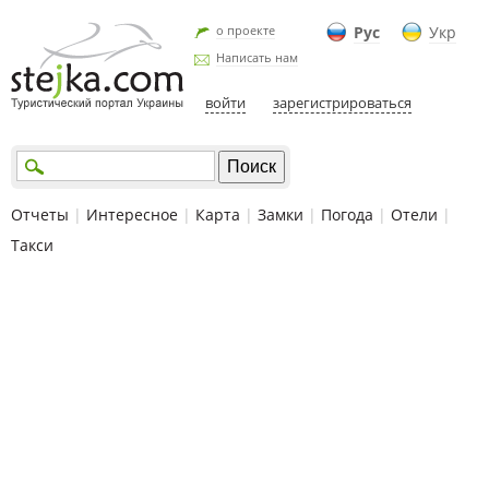
о проекте
Рус
Укр
Написать нам
войти
зарегистрироваться
Отчеты
|
Интересное
|
Карта
|
Замки
|
Погода
|
Отели
|
Такси