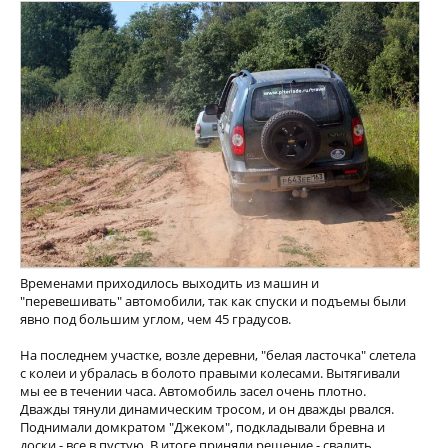
Временами приходилось выходить из машин и
"перевешивать" автомобили, так как спуски и подъемы были
явно под большим углом, чем 45 градусов.
На последнем участке, возле деревни, "белая ласточка" слетела
с колеи и убралась в болото правыми колесами. Вытягивали
мы ее в течении часа. Автомобиль засел очень плотно.
Дважды тянули динамическим тросом, и он дважды рвался.
Поднимали домкратом "Джеком", подкладывали бревна и
доски - все в пустую. В итоге приняли решение - свалить