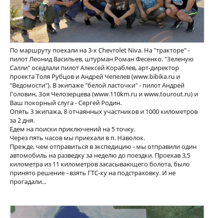
По маршруту поехали на 3-х Chevrolet Niva. На "тракторе" -
пилот Леонид Васильев, штурман Роман Фесенко. "Зеленую
Салли" оседлали пилот Алексей Кораблев, арт-директор
проекта Толя Рубцов и Андрей Чепелев (www.bibika.ru и
"Ведомости"). В экипаже "белой ласточки" - пилот Андрей
Головин, Зоя Челозерцева (www.110km.ru и www.tourout.ru) и
Ваш покорный слуга - Сергей Родин.
Опять 3 экипажа, 8 отчаянных участников и 1000 километров
за 2 дня.
Едем на поиски приключений на 5 точку.
Через пять часов мы приехали в п. Наволок.
Прежде, чем отправиться в экспедицию - мы отправили один
автомобиль на разведку за неделю до поездки. Проехав 3,5
километра из 11 километров засасывающего болота, было
принято решение - взять ГТС-ку на подстраховку. И не
прогадали...