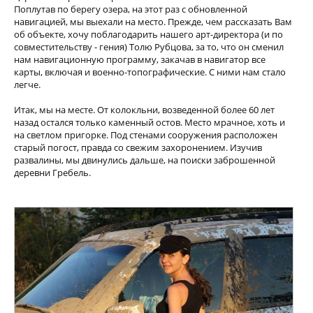
Поплутав по берегу озера, на этот раз с обновленной
навигацией, мы выехали на место. Прежде, чем рассказать Вам
об объекте, хочу поблагодарить нашего арт-директора (и по
совместительству - гения) Толю Рубцова, за то, что он сменил
нам навигационную программу, закачав в навигатор все
карты, включая и военно-топографические. С ними нам стало
легче.
Итак, мы на месте. От колокльни, возведенной более 60 лет
назад остался только каменный остов. Место мрачное, хоть и
на светлом пригорке. Под стенами сооружения расположен
старый погост, правда со свежим захоронением. Изучив
развалины, мы двинулись дальше, на поиски заброшенной
деревни Гребель.