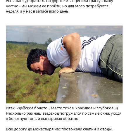
есть шанс добраться. По дороге мы оценили трассу, скажу
честно - мы можем ее пройти, но для этого потребуется
неделя, а у нас в запасе всего день.
Итак, Рдейское болото... Место тихое, красивое и глубокое )))
Несколько раз наш вездеход погружался по самые окна, уходя
в болотную топь и выныривая обратно.
Всю дорогу до монастыря нас провожали слепни и оводы.