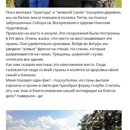
Пока экипажи "трактора" и "зеленой Салли" покоряли деревню,
мы на белом люксе поехали в поселок Ретле, на поиски
заброшенных Собора св. Воскресения и Церкви Николая
Чудотворца.
Приехали на место и ахнули. Эти сооружения были построены
в XIV веке. Очень жалко, что никто не восстанавливает эти
храмы. Они удивительно красивые. Войдя во внтурь мы
увидели "живые" фрески на стенах. На стенах, которые
разваливаются на глазах. Трещины, шириной с кулак,
опоясали все здание.
Как нам сказали местные, это намоленное место. Сюда
съезжаются люди со всей страны и молятся за здоровье своих
семей и близких.
Меня поразил один факт - под куполом, из стены выпали
кирпичи и проем в свете дня приобрел форму голубя. Считать
это, как знак и благословление нашей экспедиции на благое
дело? Наверное - да!