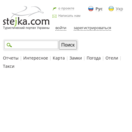
о проекте
Рус
Укр
Написать нам
войти
зарегистрироваться
Отчеты
|
Интересное
|
Карта
|
Замки
|
Погода
|
Отели
|
Такси