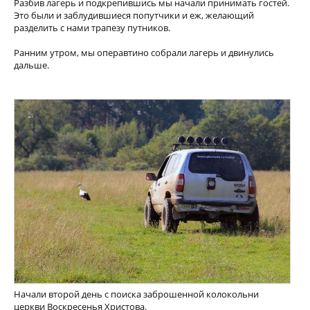
Разбив лагерь и подкрепившись мы начали принимать гостей.
Это были и заблудившиеся попутчики и еж, желающий
разделить с нами трапезу путников.
Ранним утром, мы операвтино собрали лагерь и двинулись
дальше.
Начали второй день с поиска заброшенной колокольни
церкви Воскресенья Христова.