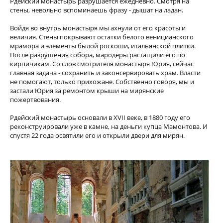
Рдейский монастырь разрушается ежедневно. Смотря на
стены, невольно вспоминаешь фразу - дышат на ладан.
Войдя во внутрь монастыря мы ахнули от его красоты и
величия. Стены покрывают остатки белого веницианского
мрамора и элементы былой роскоши, итальянской плитки.
После разрушения собора, мародеры растащили его по
кирпичикам. Со слов смотрителя монастыря Юрия, сейчас
главная задача - сохранить и законсервировать храм. Власти
не помогают, только прихожане. Собственно говоря, мы и
застали Юрия за ремонтом крыши на мирянские
пожертвования.
Рдейский монастырь основали в XVII веке, в 1880 году его
реконструировали уже в камне, на деньги купца Мамонтова. И
спустя 22 года освятили его и открыли двери для мирян.