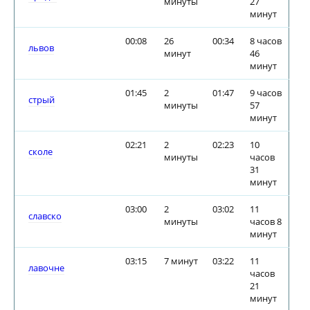
минуты
27
минут
00:08
26
00:34
8 часов
львов
минут
46
минут
01:45
2
01:47
9 часов
стрый
минуты
57
минут
02:21
2
02:23
10
сколе
минуты
часов
31
минут
03:00
2
03:02
11
славско
минуты
часов 8
минут
03:15
7 минут
03:22
11
лавочне
часов
21
минут