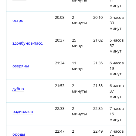
минуты
11
минут
20:08
2
20:10
5 часов
острог
минуты
30
минут
20:37
25
21:02
5 часов
здолбунов-пасс.
минут
57
минут
21:24
11
21:35
6 часов
озеряны
минут
19
минут
21:53
2
21:55
6 часов
дубно
минуты
37
минут
22:33
2
22:35
7 часов
радивилов
минуты
15
минут
22:47
2
22:49
7 часов
броды