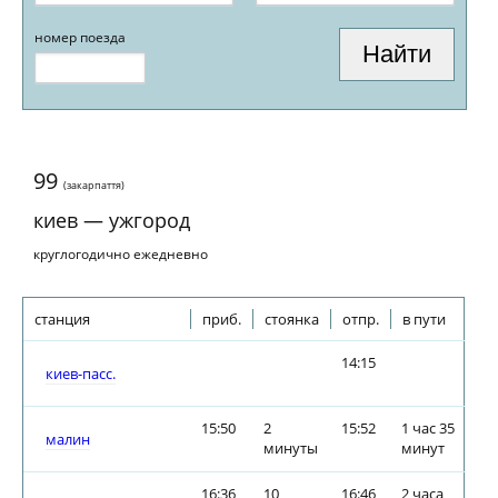
номер поезда
99
(закарпаття)
киев — ужгород
круглогодично ежедневно
станция
приб.
стоянка
отпр.
в пути
14:15
киев-пасс.
15:50
2
15:52
1 час 35
малин
минуты
минут
16:36
10
16:46
2 часа