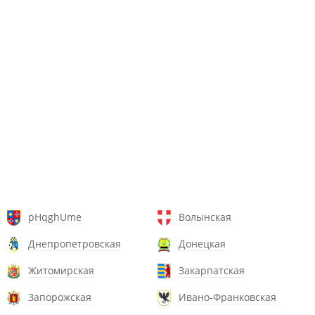
pHqghUme
Волынская
Днепропетровская
Донецкая
Житомирская
Закарпатская
Запорожская
Ивано-Франковская