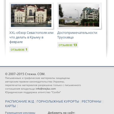
XXL-обзор Севастополя или
Достопримечательности
что делать в Крыму в
Трускавца
феврале
отзывов:
13
отзывов:
1
© 2007–2015 Стежка. COM.
Письменные и графические материалы защищены
авторским правом законодательства Украины,
перепечатка материалов разрешена только с письменного
соглашения владельца
info@stejka.com
Юридическая поддержка агентство "Солби"
РАСПИСАНИЕ Ж/Д
|
ГОРНОЛЫЖНЫЕ КУРОРТЫ
|
РЕСТОРАНЫ
|
КАРТЫ
|
Размещение рекламы
Добавить на сайт: