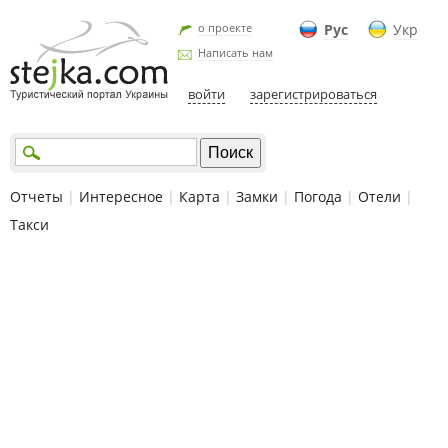
о проекте
Рус
Укр
Написать нам
войти
зарегистрироваться
Отчеты
|
Интересное
|
Карта
|
Замки
|
Погода
|
Отели
|
Такси