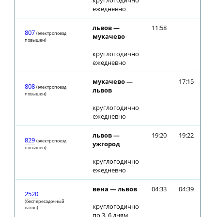
круглогодично
ежедневно
львов —
11:58
807
(электропоезд
мукачево
повышен)
круглогодично
ежедневно
мукачево —
17:15
808
(электропоезд
львов
повышен)
круглогодично
ежедневно
львов —
19:20
19:22
829
(электропоезд
ужгород
повышен)
круглогодично
ежедневно
вена — львов
04:33
04:39
2520
(беспересадочный
круглогодично
вагон)
по 3, 6 дням