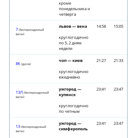
кроме
понедельника и
четверга
львов — вена
14:58
15:05
7
(беспересадочный
вагон)
круглогодично
по 5, 2 дням
недели
чоп — киев
21:27
21:33
8К
(дуклa)
круглогодично
ежедневно
ужгород —
23:41
23:47
13Л
(беспересадочный
купянск
вагон)
круглогодично
по четным
ужгород —
23:41
23:47
13
(беспересадочный
симферополь
вагон)