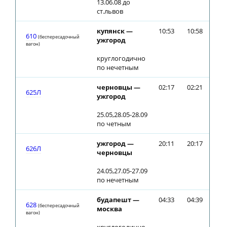
13.06.08 до
ст.львов
купянск —
10:53
10:58
610
(беспересадочный
ужгород
вагон)
круглогодично
по нечетным
черновцы —
02:17
02:21
625Л
ужгород
25.05,28.05-28.09
по четным
ужгород —
20:11
20:17
626Л
черновцы
24.05,27.05-27.09
по нечетным
будапешт —
04:33
04:39
628
(беспересадочный
москва
вагон)