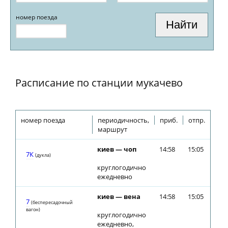
номер поезда
Расписание по станции мукачево
номер поезда
периодичность,
приб.
отпр.
маршрут
киев — чоп
14:58
15:05
7К
(дуклa)
круглогодично
ежедневно
киев — вена
14:58
15:05
7
(беспересадочный
вагон)
круглогодично
ежедневно,