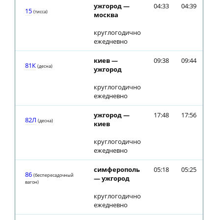
ужгород —
04:33
04:39
15
(тиcca)
москва
круглогодично
ежедневно
киев —
09:38
09:44
81К
(десна)
ужгород
круглогодично
ежедневно
ужгород —
17:48
17:56
82Л
(десна)
киев
круглогодично
ежедневно
симферополь
05:18
05:25
86
(беспересадочный
— ужгород
вагон)
круглогодично
ежедневно