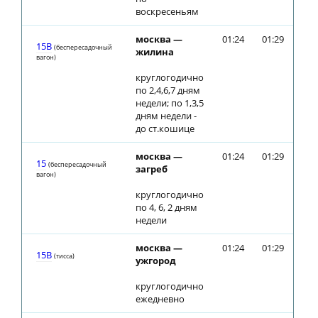
воскресеньям
москва —
01:24
01:29
15В
(беспересадочный
жилина
вагон)
круглогодично
по 2,4,6,7 дням
недели; по 1,3,5
дням недели -
до ст.кошице
москва —
01:24
01:29
15
(беспересадочный
загреб
вагон)
круглогодично
по 4, 6, 2 дням
недели
москва —
01:24
01:29
15В
(тиcca)
ужгород
круглогодично
ежедневно