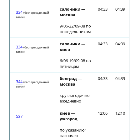
салоники —
04:33
04:39
334
(беспересадочный
москва
вагон)
9/06-22/09-08 по
понедельникам
салоники —
04:33
04:39
334
(беспересадочный
киев
вагон)
6/06-19/09-08 по
пятницам
белград —
04:33
04:39
344
(беспересадочный
москва
вагон)
круглогодично
ежедневно
киев —
12:06
12:10
537
ужгород
по указанию;
назначен