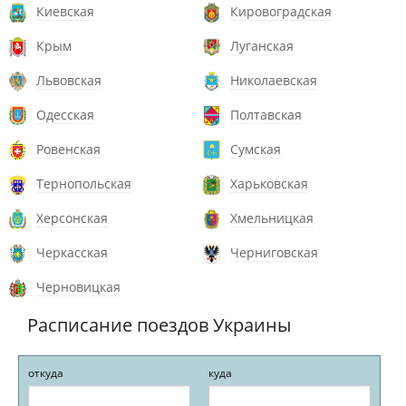
Киевская
Кировоградская
Крым
Луганская
Львовская
Николаевская
Одесская
Полтавская
Ровенская
Сумская
Тернопольская
Харьковская
Херсонская
Хмельницкая
Черкасская
Черниговская
Черновицкая
Расписание поездов Украины
откуда
куда