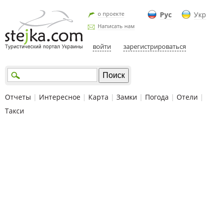
о проекте
Рус
Укр
Написать нам
войти
зарегистрироваться
Отчеты
|
Интересное
|
Карта
|
Замки
|
Погода
|
Отели
|
Такси