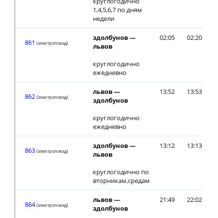
круглогодично
1,4,5,6,7 по дням
недели
здолбунов —
02:05
02:20
861
(электропоезд)
львов
круглогодично
ежедневно
львов —
13:52
13:53
862
(электропоезд)
здолбунов
круглогодично
ежедневно
здолбунов —
13:12
13:13
863
(электропоезд)
львов
круглогодично по
вторникам,средам
львов —
21:49
22:02
864
(электропоезд)
здолбунов