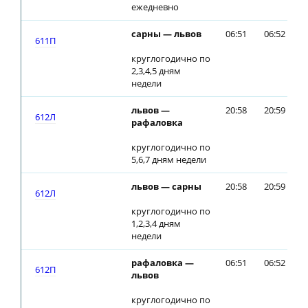
ежедневно
сарны — львов
06:51
06:52
611П
круглогодично по
2,3,4,5 дням
недели
львов —
20:58
20:59
612Л
рафаловка
круглогодично по
5,6,7 дням недели
львов — сарны
20:58
20:59
612Л
круглогодично по
1,2,3,4 дням
недели
рафаловка —
06:51
06:52
612П
львов
круглогодично по