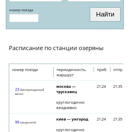
номер поезда
Расписание по станции озеряны
номер поезда
периодичность,
приб.
отпр.
маршрут
москва —
21:24
21:35
23
(беспересадочный
трускавец
вагон)
круглогодично
ежедневно
киев — ужгород
21:24
21:35
99
(закарпаття)
круглогодично