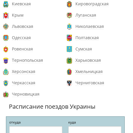
Киевская
Кировоградская
Крым
Луганская
Львовская
Николаевская
Одесская
Полтавская
Ровенская
Сумская
Тернопольская
Харьковская
Херсонская
Хмельницкая
Черкасская
Черниговская
Черновицкая
Расписание поездов Украины
откуда
куда