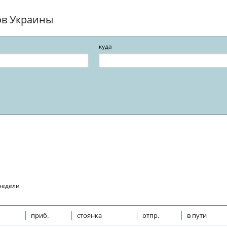
ов Украины
куда
 недели
приб.
стоянка
отпр.
в пути