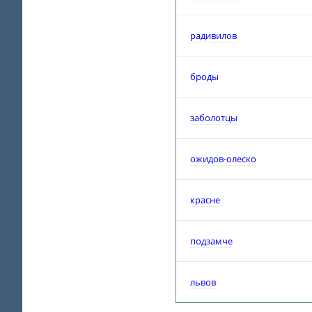
радивилов
броды
заболотцы
ожидов-олеско
красне
подзамче
львов