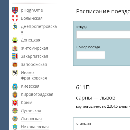
pHqghUme
Расписание поезд
Волынская
Днепропетровска
откуда
я
Донецкая
номер поезда
Житомирская
Закарпатская
Запорожская
Ивано-
Франковская
Киевская
611П
Кировоградская
сарны — львов
Крым
круглогодично по 2,3,4,5 дням
Луганская
Львовская
станция
Николаевская