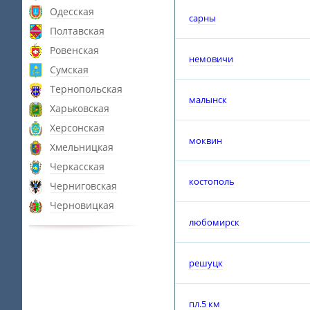
Одесская
сарны
Полтавская
Ровенская
немовичи
Сумская
Тернопольская
малынск
Харьковская
Херсонская
моквин
Хмельницкая
Черкасская
костополь
Черниговская
Черновицкая
любомирск
решуцк
пл.5 км