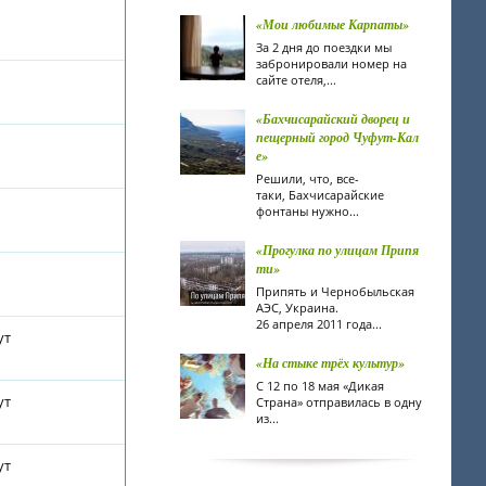
«Мои любимые Карпаты»
За 2 дня до поездки мы
забронировали номер на
сайте отеля,...
«Бахчисарайский дворец и
пещерный город Чуфут-Кал
е»
Решили, что, все-
таки, Бахчисарайские
фонтаны нужно...
«Прогулка по улицам Припя
ти»
Припять и Чернобыльская
АЭС, Украина.
26 апреля 2011 года...
ут
«На стыке трёх культур»
С 12 по 18 мая «Дикая
ут
Страна» отправилась в одну
из...
ут