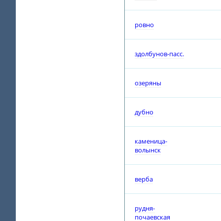
ровно
здолбунов-пасс.
озеряны
дубно
каменица-
волынск
верба
рудня-
почаевская