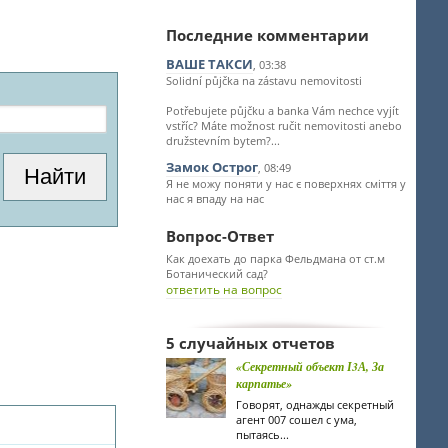
Последние комментарии
ВАШЕ ТАКСИ
, 03:38
Solidní půjčka na zástavu nemovitosti
Potřebujete půjčku a banka Vám nechce vyjít
vstříc? Máte možnost ručit nemovitosti anebo
družstevním bytem?...
Замок Острог
, 08:49
Я не можу поняти у нас є поверхнях сміття у
нас я впаду на нас
Вопрос-Ответ
Как доехать до парка Фельдмана от ст.м
Ботанический сад?
ответить на вопрос
5 случайных отчетов
«Секретный объект І3А, За
карпатье»
Говорят, однажды секретный
агент 007 сошел с ума,
пытаясь...