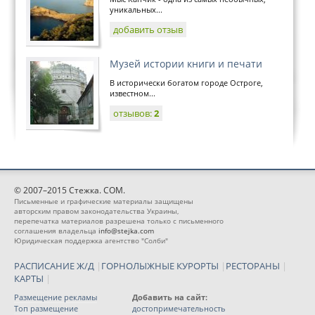
уникальных...
добавить отзыв
Музей истории книги и печати
В исторически богатом городе Остроге,
известном...
отзывов:
2
© 2007–2015 Стежка. COM.
Письменные и графические материалы защищены
авторским правом законодательства Украины,
перепечатка материалов разрешена только с письменного
соглашения владельца
info@stejka.com
Юридическая поддержка агентство "Солби"
РАСПИСАНИЕ Ж/Д
|
ГОРНОЛЫЖНЫЕ КУРОРТЫ
|
РЕСТОРАНЫ
|
КАРТЫ
|
Размещение рекламы
Добавить на сайт:
Топ размещение
достопримечательность