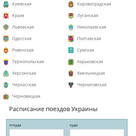
Киевская
Кировоградская
Крым
Луганская
Львовская
Николаевская
Одесская
Полтавская
Ровенская
Сумская
Тернопольская
Харьковская
Херсонская
Хмельницкая
Черкасская
Черниговская
Черновицкая
Расписание поездов Украины
откуда
куда