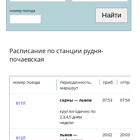
номер поезда
Расписание по станции рудня-
почаевская
номер поезда
периодичность,
приб.
отпр.
маршрут
сарны — львов
07:53
07:54
611П
круглогодично по
2,3,4,5 дням
недели
львов —
20:02
20:03
612Л