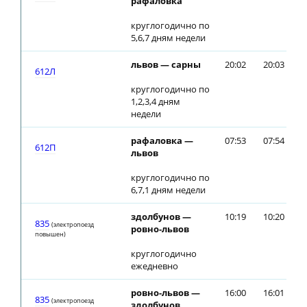
рафаловка
круглогодично по
5,6,7 дням недели
львов — сарны
20:02
20:03
612Л
круглогодично по
1,2,3,4 дням
недели
рафаловка —
07:53
07:54
612П
львов
круглогодично по
6,7,1 дням недели
здолбунов —
10:19
10:20
835
(электропоезд
ровно-львов
повышен)
круглогодично
ежедневно
ровно-львов —
16:00
16:01
835
(электропоезд
здолбунов