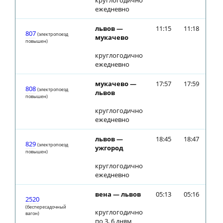
круглогодично
ежедневно
львов —
11:15
11:18
807
(электропоезд
мукачево
повышен)
круглогодично
ежедневно
мукачево —
17:57
17:59
808
(электропоезд
львов
повышен)
круглогодично
ежедневно
львов —
18:45
18:47
829
(электропоезд
ужгород
повышен)
круглогодично
ежедневно
вена — львов
05:13
05:16
2520
(беспересадочный
круглогодично
вагон)
по 3, 6 дням