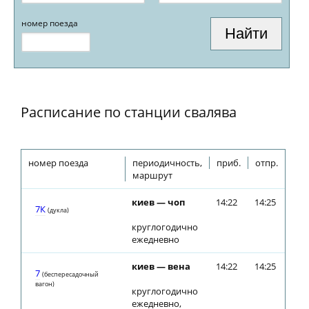
номер поезда
Расписание по станции свалява
номер поезда
периодичность,
приб.
отпр.
маршрут
киев — чоп
14:22
14:25
7К
(дуклa)
круглогодично
ежедневно
киев — вена
14:22
14:25
7
(беспересадочный
вагон)
круглогодично
ежедневно,