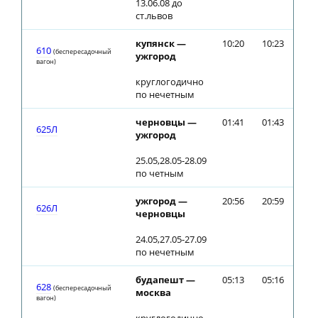
13.06.08 до
ст.львов
купянск —
10:20
10:23
610
(беспересадочный
ужгород
вагон)
круглогодично
по нечетным
черновцы —
01:41
01:43
625Л
ужгород
25.05,28.05-28.09
по четным
ужгород —
20:56
20:59
626Л
черновцы
24.05,27.05-27.09
по нечетным
будапешт —
05:13
05:16
628
(беспересадочный
москва
вагон)