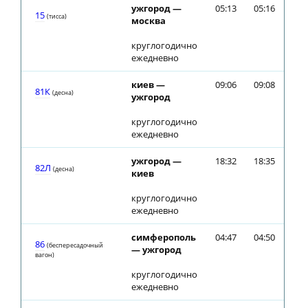
ужгород —
05:13
05:16
15
(тиcca)
москва
круглогодично
ежедневно
киев —
09:06
09:08
81К
(десна)
ужгород
круглогодично
ежедневно
ужгород —
18:32
18:35
82Л
(десна)
киев
круглогодично
ежедневно
симферополь
04:47
04:50
86
(беспересадочный
— ужгород
вагон)
круглогодично
ежедневно