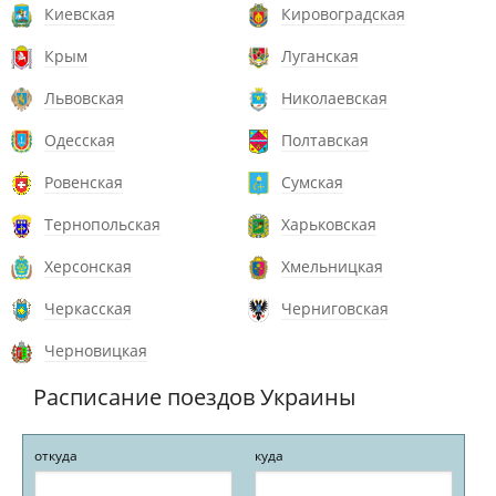
Киевская
Кировоградская
Крым
Луганская
Львовская
Николаевская
Одесская
Полтавская
Ровенская
Сумская
Тернопольская
Харьковская
Херсонская
Хмельницкая
Черкасская
Черниговская
Черновицкая
Расписание поездов Украины
откуда
куда