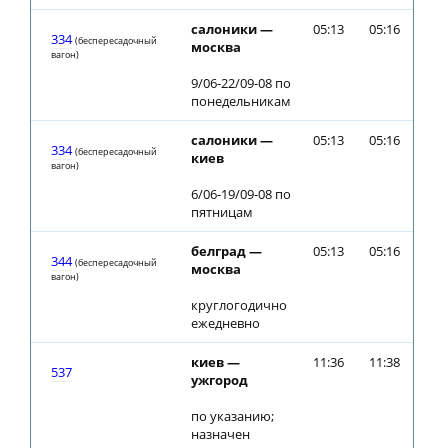
салоники —
05:13
05:16
334
(беспересадочный
москва
вагон)
9/06-22/09-08 по
понедельникам
салоники —
05:13
05:16
334
(беспересадочный
киев
вагон)
6/06-19/09-08 по
пятницам
белград —
05:13
05:16
344
(беспересадочный
москва
вагон)
круглогодично
ежедневно
киев —
11:36
11:38
537
ужгород
по указанию;
назначен