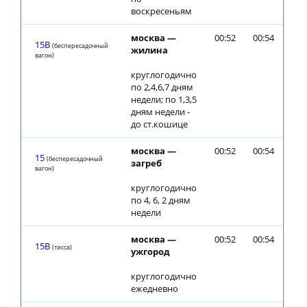
воскресеньям
москва —
00:52
00:54
15В
(беспересадочный
жилина
вагон)
круглогодично
по 2,4,6,7 дням
недели; по 1,3,5
дням недели -
до ст.кошице
москва —
00:52
00:54
15
(беспересадочный
загреб
вагон)
круглогодично
по 4, 6, 2 дням
недели
москва —
00:52
00:54
15В
(тиcca)
ужгород
круглогодично
ежедневно