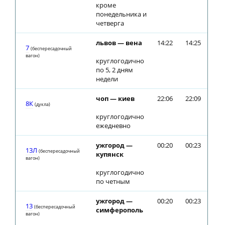
кроме
понедельника и
четверга
львов — вена
14:22
14:25
7
(беспересадочный
вагон)
круглогодично
по 5, 2 дням
недели
чоп — киев
22:06
22:09
8К
(дуклa)
круглогодично
ежедневно
ужгород —
00:20
00:23
13Л
(беспересадочный
купянск
вагон)
круглогодично
по четным
ужгород —
00:20
00:23
13
(беспересадочный
симферополь
вагон)