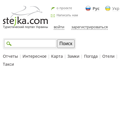
о проекте
Рус
Укр
Написать нам
войти
зарегистрироваться
Отчеты
|
Интересное
|
Карта
|
Замки
|
Погода
|
Отели
|
Такси