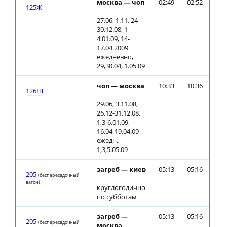
москва — чоп
02:49
02:52
125Ж
27.06, 1.11, 24-
30.12.08, 1-
4.01.09, 14-
17.04.2009
ежедневно,
29,30.04, 1.05.09
чоп — москва
10:33
10:36
126Ш
29.06, 3.11.08,
26.12-31.12.08,
1,3-6.01.09,
16.04-19.04.09
ежедн.,
1,3,5.05.09
загреб — киев
05:13
05:16
205
(беспересадочный
вагон)
круглогодично
по субботам
загреб —
05:13
05:16
205
(беспересадочный
москва