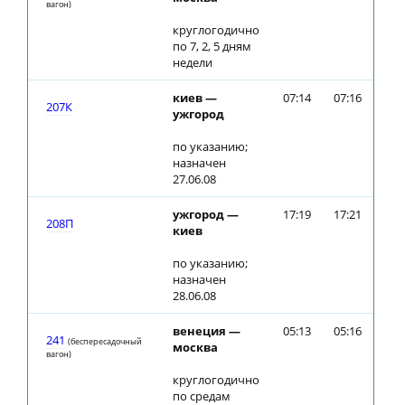
вагон)
круглогодично
по 7, 2, 5 дням
недели
киев —
07:14
07:16
207К
ужгород
по указанию;
назначен
27.06.08
ужгород —
17:19
17:21
208П
киев
по указанию;
назначен
28.06.08
венеция —
05:13
05:16
241
(беспересадочный
москва
вагон)
круглогодично
по средам