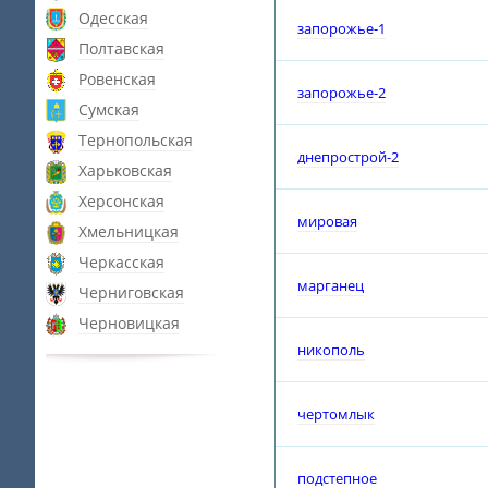
Одесская
запорожье-1
Полтавская
Ровенская
запорожье-2
Сумская
Тернопольская
днепрострой-2
Харьковская
Херсонская
мировая
Хмельницкая
Черкасская
марганец
Черниговская
Черновицкая
никополь
чертомлык
подстепное