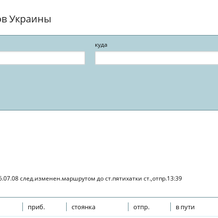
ов Украины
куда
6.07.08 след.изменен.маршрутом до ст.пятихатки ст.,отпр.13:39
приб.
стоянка
отпр.
в пути