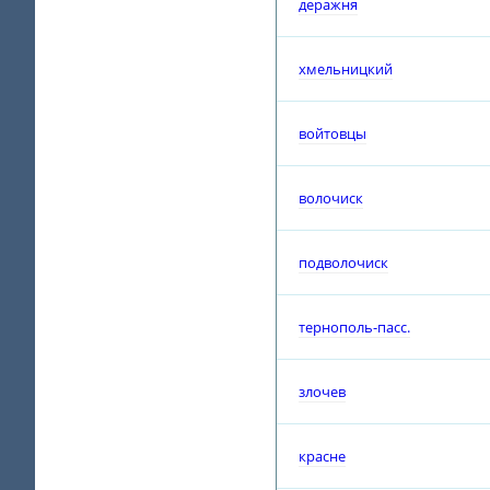
деражня
хмельницкий
войтовцы
волочиск
подволочиск
тернополь-пасс.
злочев
красне