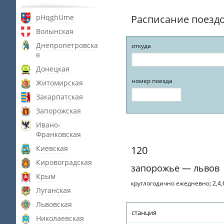
pHqghUme
Расписание поезд
Волынская
Днепропетровска
откуда
я
Донецкая
номер поезда
Житомирская
Закарпатская
Запорожская
Ивано-
Франковская
Киевская
120
Кировоградская
запорожье — львов
Крым
круглогодично ежедневно; 2,4,
Луганская
Львовская
станция
Николаевская