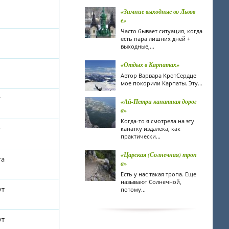
«Зимние выходные во Львов
е»
Часто бывает ситуация, когда
есть пара лишних дней +
выходные,...
«Отдых в Карпатах»
Автор Варвара КротCердце
мое покорили Карпаты. Эту...
т
«Ай-Петри канатная дорог
а»
Когда-то я смотрела на эту
т
канатку издалека, как
практически...
«Царская (Солнечная) троп
та
а»
Есть у нас такая тропа. Еще
называют Солнечной,
ут
потому...
ут