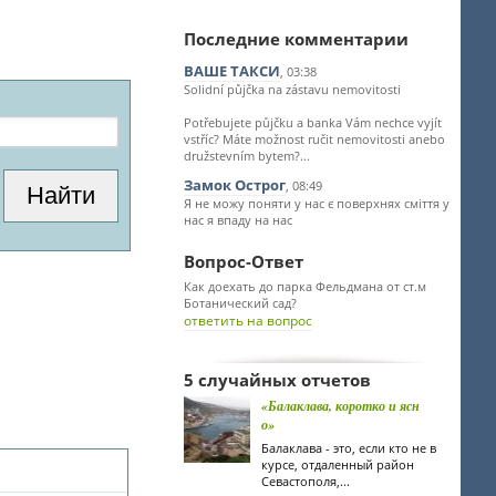
Последние комментарии
ВАШЕ ТАКСИ
, 03:38
Solidní půjčka na zástavu nemovitosti
Potřebujete půjčku a banka Vám nechce vyjít
vstříc? Máte možnost ručit nemovitosti anebo
družstevním bytem?...
Замок Острог
, 08:49
Я не можу поняти у нас є поверхнях сміття у
нас я впаду на нас
Вопрос-Ответ
Как доехать до парка Фельдмана от ст.м
Ботанический сад?
ответить на вопрос
5 случайных отчетов
«Балаклава, коротко и ясн
о»
Балаклава - это, если кто не в
курсе, отдаленный район
Севастополя,...