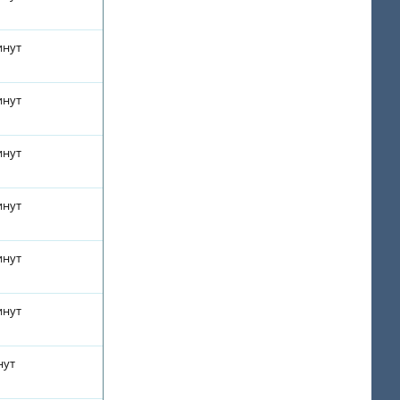
инут
инут
инут
инут
инут
инут
нут