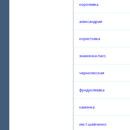
королевка
александрия
користовка
знаменка-пасс.
чернолесская
фундуклеевка
каменка
им.т.шевченко