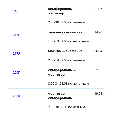
симферополь —
21:06
21
216
житомир
2.06-30.08.08 по четным
знаменка — москва
14:20
14
217Ш
1.06-13.09.08 по нечетным
москва — знаменка
06:34
06
217Я
2.06-14.09.08 по четным
симферополь —
21:06
21
250П
чернигов
3.06-31.08.08 по нечетным
чернигов —
19:58
20
250К
симферополь
2.06-30.08.08 по четным