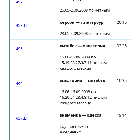
457
26.05-2.09.2008 по четным
херсон — с.петербург
20:15
20
458Ш
28.05-4.09.2008 по четным
витебск — евпатория
03:25
03
496
15.06-15.09 2008 по
15,19,23,27,3,7,11 числам
каждого месяца
евпатория — витебск
10:35
10
496
16.06-16.09 2008 по
16,20,24,28,4,8,12 числам
каждого месяца
знаменка — одесса
19:14
19
637Ш
круглогодично
ежедневно