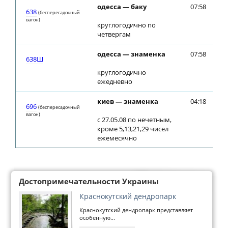
одесса — баку
07:58
08
638
(беспересадочный
вагон)
круглогодично по
четвергам
одесса — знаменка
07:58
08
638Ш
круглогодично
ежедневно
киев — знаменка
04:18
04
696
(беспересадочный
вагон)
с 27.05.08 по нечетным,
кроме 5,13,21,29 чисел
ежемесячно
Достопримечательности Украины
Краснокутский дендропарк
Краснокутский дендропарк представляет
особенную...