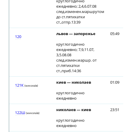
круглогодично
ежедневно; 2,4,6.07.08
след.изменен.маршрутом
до ст.пятихатки
ст.,отпр.13:39
львов — запорожье
05:49
05
120
круглогодично
ежедневно; 7,9,11.07,
3,5.08.08
след.измен.маршр. от
ст.пятихатки
ст.,приб.14:36
киев — николаев
01:09
01
121К
(миколаїв)
круглогодично
ежедневно
николаев — киев
23:51
23
122Ш
(миколаїв)
круглогодично
ежедневно