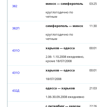
минск — симферополь
03:25
03
382
круглогодично по
четным
симферополь — минск
11:30
11
382П
круглогодично по
четным
харьков — одесса
00:01
00
431О
2.06- 1.10.2008 ежедневно,
кроме 18/07/2008
харьков — одесса
00:01
00
431О
18/07/2008
одесса — харьков
21:03
21
432Д
1.06-30.09.2008 ежедневно
с.петербург — херсон
22:26
22