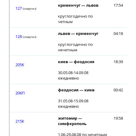
кременчуг — львов
17:54
17
127
(славутич)
круглогодично по
четным
львов — кременчуг
04:18
04
128
(славутич)
круглогодично по
нечетным
киев — феодосия
18:39
18
205К
30.05.08-14.09.08
ежедневно
феодосия — киев
00:42
00
206П
31.05.08-15.09.08
ежедневно
житомир —
19:58
20
215К
симферополь
1.06-29.08.08 по нечетным