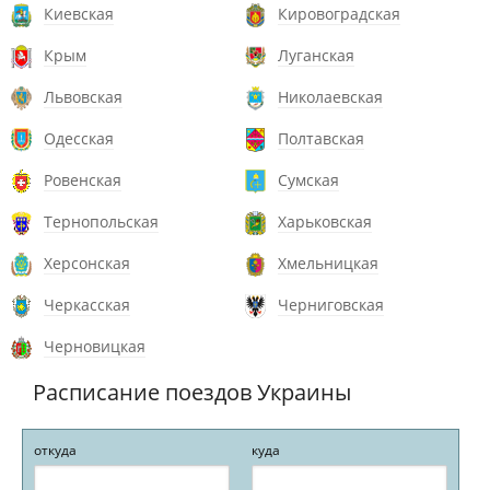
Киевская
Кировоградская
Крым
Луганская
Львовская
Николаевская
Одесская
Полтавская
Ровенская
Сумская
Тернопольская
Харьковская
Херсонская
Хмельницкая
Черкасская
Черниговская
Черновицкая
Расписание поездов Украины
откуда
куда