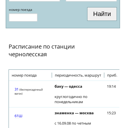
номер поезда
Расписание по станции
чернолесская
номер поезда
периодичность, маршрут
приб.
от
баку — одесса
19:14
19
31
(беспересадочный
вагон)
круглогодично по
понедельникам
знаменка — москва
15:23
15
61Ш
с 16.09.08 по четным