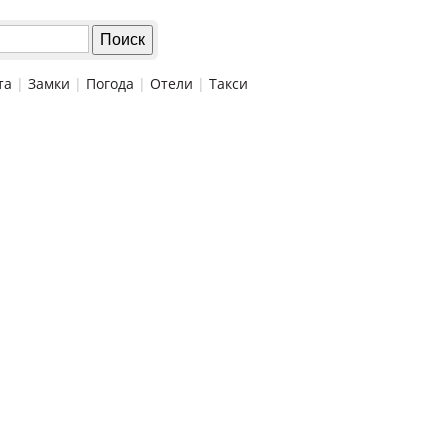
та
|
Замки
|
Погода
|
Отели
|
Такси