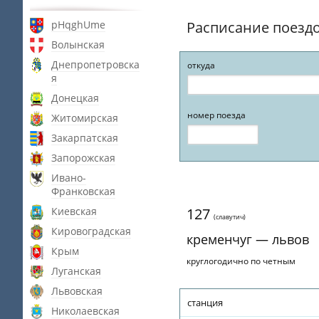
pHqghUme
Расписание поезд
Волынская
Днепропетровска
откуда
я
Донецкая
номер поезда
Житомирская
Закарпатская
Запорожская
Ивано-
Франковская
Киевская
127
(славутич)
Кировоградская
кременчуг — львов
Крым
круглогодично по четным
Луганская
Львовская
станция
Николаевская