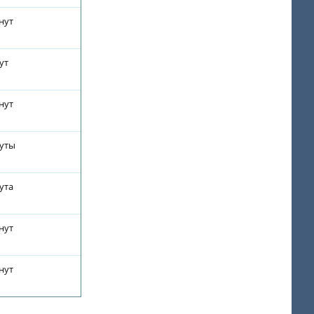
нут
ут
нут
нуты
ута
нут
нут