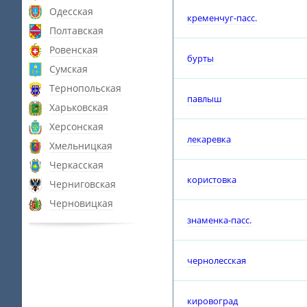
Одесская
кременчуг-пасс.
Полтавская
Ровенская
бурты
Сумская
Тернопольская
павлыш
Харьковская
Херсонская
лекаревка
Хмельницкая
Черкасская
користовка
Черниговская
Черновицкая
знаменка-пасс.
чернолесская
кировоград