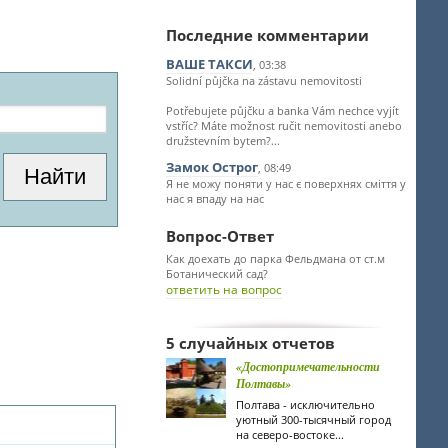
Последние комментарии
ВАШЕ ТАКСИ
, 03:38
Solidní půjčka na zástavu nemovitosti
Potřebujete půjčku a banka Vám nechce vyjít
vstříc? Máte možnost ručit nemovitosti anebo
družstevním bytem?...
Замок Острог
, 08:49
Я не можу поняти у нас є поверхнях сміття у
нас я впаду на нас
Вопрос-Ответ
Как доехать до парка Фельдмана от ст.м
Ботанический сад?
ответить на вопрос
5 случайных отчетов
«Достопримечательности
Полтавы»
Полтава - исключительно
уютный 300-тысячный город
на северо-востоке...