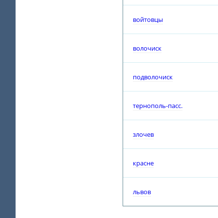
войтовцы
волочиск
подволочиск
тернополь-пасс.
злочев
красне
львов