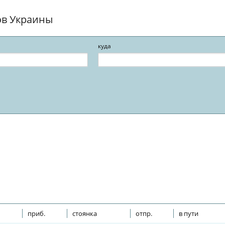
ов Украины
куда
приб.
стоянка
отпр.
в пути