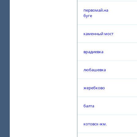
первомай.на
буге
каменный мост
врадиевка
любашевка
жеребково
балта
котовск-жм.