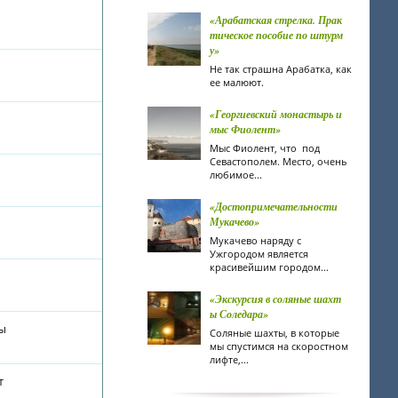
«Арабатская стрелка. Прак
тическое пособие по штурм
у»
Не так страшна Арабатка, как
ее малюют.
«Георгиевский монастырь и
мыс Фиолент»
Мыс Фиолент, что под
Севастополем. Место, очень
любимое...
«Достопримечательности
Мукачево»
Мукачево наряду с
Ужгородом является
красивейшим городом...
«Экскурсия в соляные шахт
ы Соледара»
ты
Соляные шахты, в которые
мы спустимся на скоростном
лифте,...
т