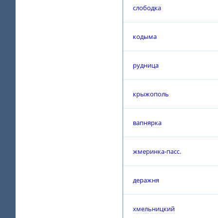
слободка
кодыма
рудница
крыжополь
вапнярка
жмеринка-пасс.
деражня
хмельницкий