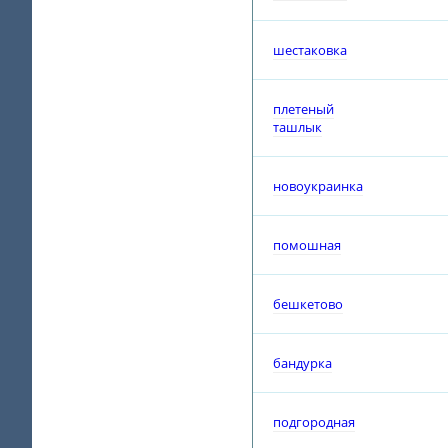
шестаковка
плетеный
ташлык
новоукраинка
помошная
бешкетово
бандурка
подгородная