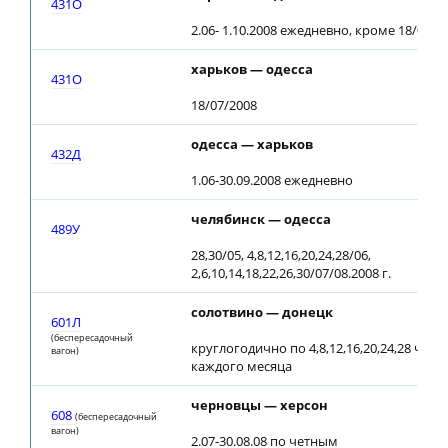
431О
2.06- 1.10.2008 ежедневно, кроме 18/07/2
харьков — одесса
431О
18/07/2008
одесса — харьков
432Д
1.06-30.09.2008 ежедневно
челябинск — одесса
489У
28,30/05, 4,8,12,16,20,24,28/06,
2,6,10,14,18,22,26,30/07/08.2008 г.
солотвино — донецк
601Л
(беспересадочный
круглогодично по 4,8,12,16,20,24,28 числ
вагон)
каждого месяца
черновцы — херсон
608
(беспересадочный
вагон)
2.07-30.08.08 по четным