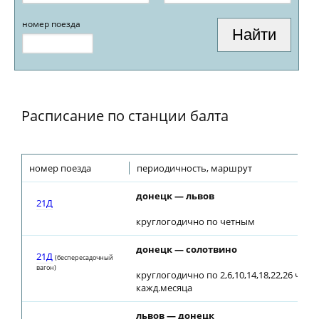
номер поезда
Расписание по станции балта
номер поезда
периодичность, маршрут
донецк — львов
21Д
круглогодично по четным
донецк — солотвино
21Д
(беспересадочный
вагон)
круглогодично по 2,6,10,14,18,22,26 числ
кажд.месяца
львов — донецк