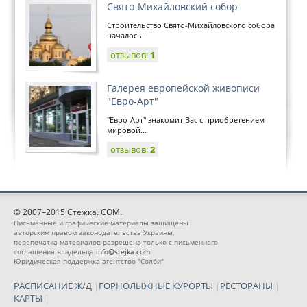
Свято-Михайловский собор
Строительство Свято-Михайловского собора
началось...
отзывов:
1
Галерея европейской живописи
"Евро-Арт"
"Евро-Арт" знакомит Вас с приобретением
мировой...
отзывов:
2
© 2007–2015 Стежка. COM.
Письменные и графические материалы защищены
авторским правом законодательства Украины,
перепечатка материалов разрешена только с письменного
соглашения владельца
info@stejka.com
Юридическая поддержка агентство "Солби"
РАСПИСАНИЕ Ж/Д
|
ГОРНОЛЫЖНЫЕ КУРОРТЫ
|
РЕСТОРАНЫ
|
КАРТЫ
|