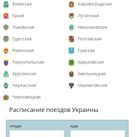
Киевская
Кировоградская
Крым
Луганская
Львовская
Николаевская
Одесская
Полтавская
Ровенская
Сумская
Тернопольская
Харьковская
Херсонская
Хмельницкая
Черкасская
Черниговская
Черновицкая
Расписание поездов Украины
откуда
куда