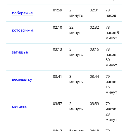
01:59
2
02:01
78
побережье
минуты
часов
02:10
22
02:32
78
котовск-жм.
минут
часов 9
минут
03:13
3
03:16
78
затишье
минуты
часов
50
минут
03:41
3
03:44
79
веселый кут
минуты
часов
15
минут
03:57
2
03:59
79
мигаево
минуты
часов
28
минут
04:13
5 минут
04:18
79