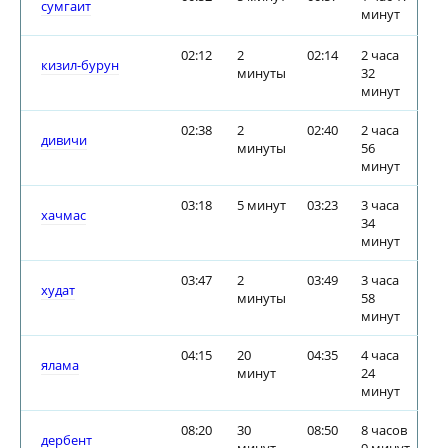
сумгаит
минут
02:12
2
02:14
2 часа
кизил-бурун
минуты
32
минут
02:38
2
02:40
2 часа
дивичи
минуты
56
минут
03:18
5 минут
03:23
3 часа
хачмас
34
минут
03:47
2
03:49
3 часа
худат
минуты
58
минут
04:15
20
04:35
4 часа
ялама
минут
24
минут
08:20
30
08:50
8 часов
дербент