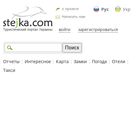
о проекте
Рус
Укр
Написать нам
войти
зарегистрироваться
Отчеты
|
Интересное
|
Карта
|
Замки
|
Погода
|
Отели
|
Такси