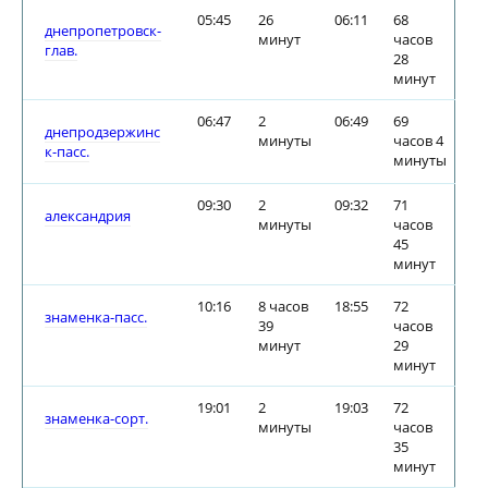
05:45
26
06:11
68
днепропетровск-
минут
часов
глав.
28
минут
06:47
2
06:49
69
днепродзержинс
минуты
часов 4
к-пасс.
минуты
09:30
2
09:32
71
александрия
минуты
часов
45
минут
10:16
8 часов
18:55
72
знаменка-пасс.
39
часов
минут
29
минут
19:01
2
19:03
72
знаменка-сорт.
минуты
часов
35
минут