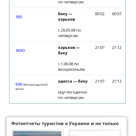
по четвергам
баку —
00:52
00:57
369
харьков
с 29.05.08 по
четвергам
харьков —
21:07
21:12
369О
баку
с 1.06.08 по
воскресеньям
одесса — баку
21:07
21:12
638
(беспересадочный
вагон)
круглогодично
по четвергам
Фотоотчеты туристов о Украине и не только