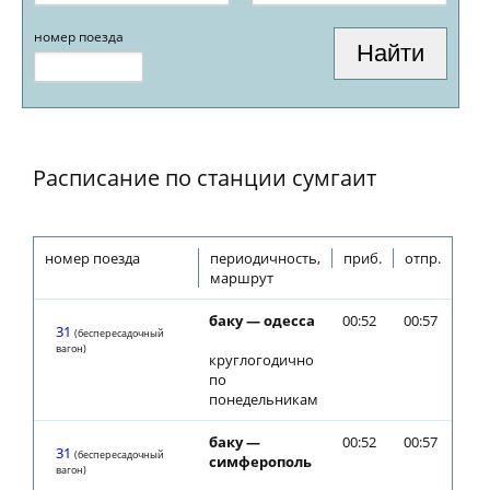
номер поезда
Расписание по станции сумгаит
номер поезда
периодичность,
приб.
отпр.
маршрут
баку — одесса
00:52
00:57
31
(беспересадочный
вагон)
круглогодично
по
понедельникам
баку —
00:52
00:57
31
(беспересадочный
симферополь
вагон)