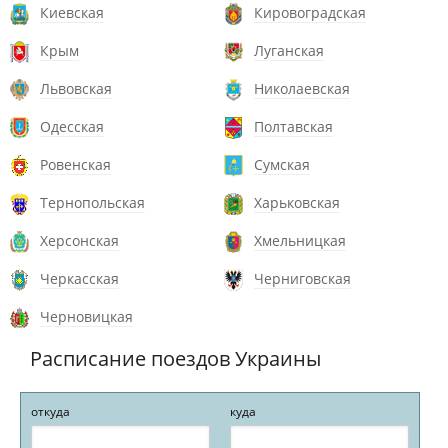
Киевская
Кировоградская
Крым
Луганская
Львовская
Николаевская
Одесская
Полтавская
Ровенская
Сумская
Тернопольская
Харьковская
Херсонская
Хмельницкая
Черкасская
Черниговская
Черновицкая
Расписание поездов Украины
откуда
куда