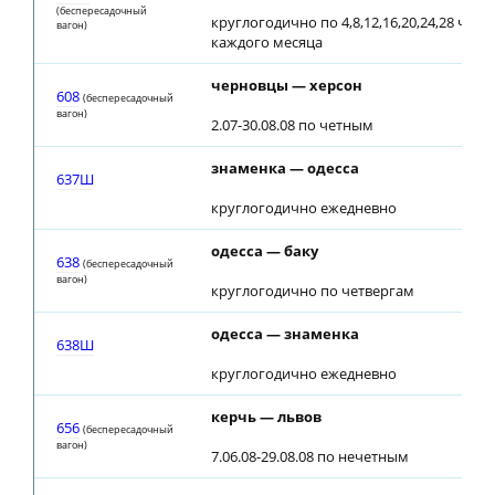
(беспересадочный
круглогодично по 4,8,12,16,20,24,28 числ
вагон)
каждого месяца
черновцы — херсон
608
(беспересадочный
вагон)
2.07-30.08.08 по четным
знаменка — одесса
637Ш
круглогодично ежедневно
одесса — баку
638
(беспересадочный
вагон)
круглогодично по четвергам
одесса — знаменка
638Ш
круглогодично ежедневно
керчь — львов
656
(беспересадочный
вагон)
7.06.08-29.08.08 по нечетным