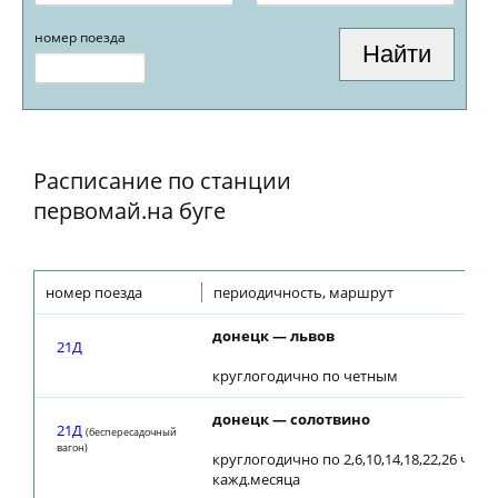
номер поезда
Расписание по станции
первомай.на буге
номер поезда
периодичность, маршрут
донецк — львов
21Д
круглогодично по четным
донецк — солотвино
21Д
(беспересадочный
вагон)
круглогодично по 2,6,10,14,18,22,26 числ
кажд.месяца