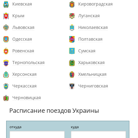
Киевская
Кировоградская
Крым
Луганская
Львовская
Николаевская
Одесская
Полтавская
Ровенская
Сумская
Тернопольская
Харьковская
Херсонская
Хмельницкая
Черкасская
Черниговская
Черновицкая
Расписание поездов Украины
откуда
куда