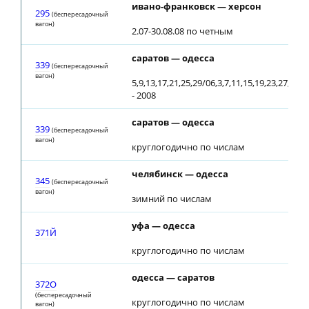
ивано-франковск — херсон
295
(беспересадочный
вагон)
2.07-30.08.08 по четным
саратов — одесса
339
(беспересадочный
вагон)
5,9,13,17,21,25,29/06,3,7,11,15,19,23,27,31/
- 2008
саратов — одесса
339
(беспересадочный
вагон)
круглогодично по числам
челябинск — одесса
345
(беспересадочный
вагон)
зимний по числам
уфа — одесса
371Й
круглогодично по числам
одесса — саратов
372О
(беспересадочный
круглогодично по числам
вагон)