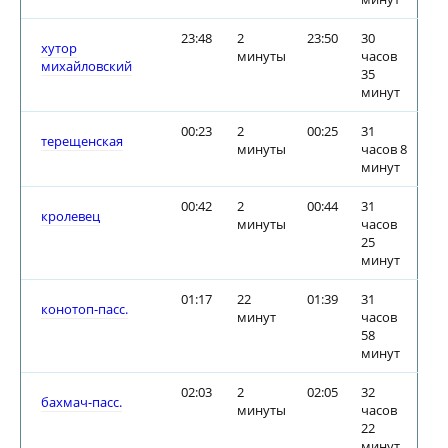
23:48
2
23:50
30
хутор
минуты
часов
михайловский
35
минут
00:23
2
00:25
31
терещенская
минуты
часов 8
минут
00:42
2
00:44
31
кролевец
минуты
часов
25
минут
01:17
22
01:39
31
конотоп-пасс.
минут
часов
58
минут
02:03
2
02:05
32
бахмач-пасс.
минуты
часов
22
минут