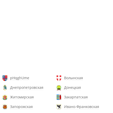
pHqghUme
Волынская
Днепропетровская
Донецкая
Житомирская
Закарпатская
Запорожская
Ивано-Франковская