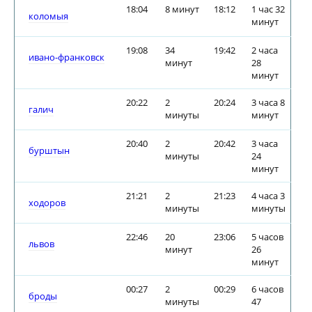
18:04
8 минут
18:12
1 час 32
коломыя
минут
19:08
34
19:42
2 часа
ивано-франковск
минут
28
минут
20:22
2
20:24
3 часа 8
галич
минуты
минут
20:40
2
20:42
3 часа
бурштын
минуты
24
минут
21:21
2
21:23
4 часа 3
ходоров
минуты
минуты
22:46
20
23:06
5 часов
львов
минут
26
минут
00:27
2
00:29
6 часов
броды
минуты
47