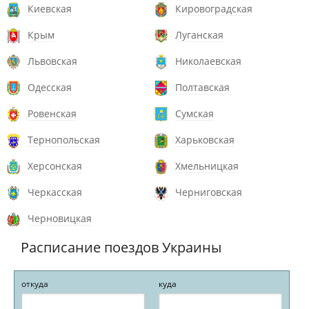
Киевская
Кировоградская
Крым
Луганская
Львовская
Николаевская
Одесская
Полтавская
Ровенская
Сумская
Тернопольская
Харьковская
Херсонская
Хмельницкая
Черкасская
Черниговская
Черновицкая
Расписание поездов Украины
откуда
куда