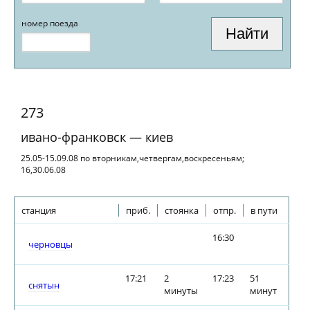
номер поезда
273
ивано-франковск — киев
25.05-15.09.08 по вторникам,четвергам,воскресеньям;
16,30.06.08
станция
приб.
стоянка
отпр.
в пути
16:30
черновцы
17:21
2
17:23
51
снятын
минуты
минут