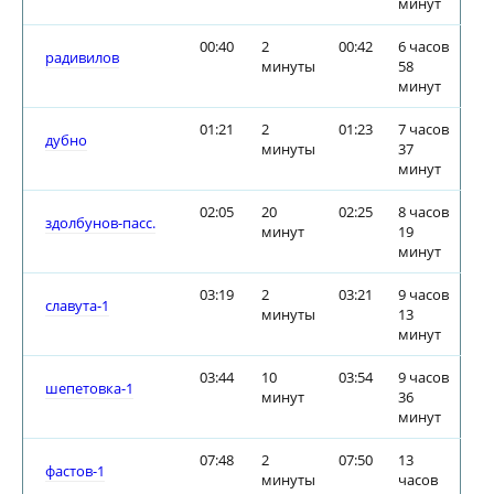
минут
00:40
2
00:42
6 часов
радивилов
минуты
58
минут
01:21
2
01:23
7 часов
дубно
минуты
37
минут
02:05
20
02:25
8 часов
здолбунов-пасс.
минут
19
минут
03:19
2
03:21
9 часов
славута-1
минуты
13
минут
03:44
10
03:54
9 часов
шепетовка-1
минут
36
минут
07:48
2
07:50
13
фастов-1
минуты
часов