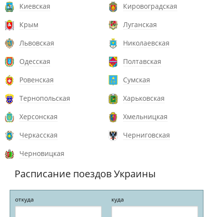
Киевская
Кировоградская
Крым
Луганская
Львовская
Николаевская
Одесская
Полтавская
Ровенская
Сумская
Тернопольская
Харьковская
Херсонская
Хмельницкая
Черкасская
Черниговская
Черновицкая
Расписание поездов Украины
откуда
куда