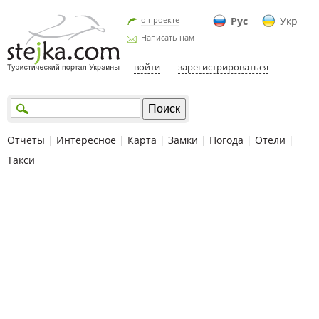
о проекте
Рус
Укр
Написать нам
войти
зарегистрироваться
Отчеты
|
Интересное
|
Карта
|
Замки
|
Погода
|
Отели
|
Такси