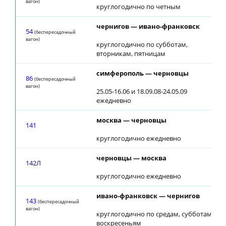
вагон)
круглогодично по четным
чернигов — ивано-франковск
54
(беспересадочный
вагон)
круглогодично по субботам,
вторникам, пятницам
симферополь — черновцы
86
(беспересадочный
вагон)
25.05-16.06 и 18.09.08-24.05.09
ежедневно
москва — черновцы
141
круглогодично ежедневно
черновцы — москва
142Л
круглогодично ежедневно
ивано-франковск — чернигов
143
(беспересадочный
вагон)
круглогодично по средам, субботам,
воскресеньям