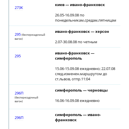
киев — ивано-франковск
273К
26.05-16.09.08 по
понедельникам,средам,пятницам
ивано-франковск — херсон
295
(беспересадочный
вагон)
2.07-30.08.08 по четным
ивано-франковск —
295
симферополь
15.06-15.09.08 ежедневно; 22.07.08
след.изменен.маршрутом до
ст.львов, отпр.11:04
симферополь — черновцы
296П
(беспересадочный
16.06-16.09.08 ежедневно
вагон)
симферополь — ивано-
296П
франковск