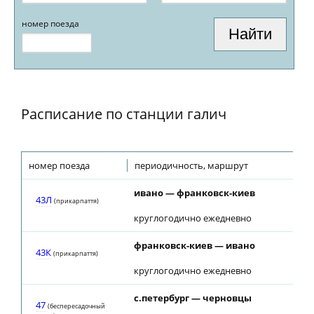
номер поезда
Расписание по станции галич
номер поезда
периодичность, маршрут
ивано — франковск-киев
43Л
(прикарпаття)
круглогодично ежедневно
франковск-киев — ивано
43К
(прикарпаття)
круглогодично ежедневно
с.петербург — черновцы
47
(беспересадочный