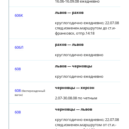
16.06-16.09.08 ежедневно
львов — рахов
606К
круглогодично ежедневно; 22.07.08
след.изменен.маршрутом до ст.и-
франковск, отпр.14:18
рахов — львов
606Л
круглогодично ежедневно
львов — черновцы
608
круглогодично ежедневно
черновцы — херсон
608
(беспересадочный
вагон)
2.07-30.08.08 по четным
черновцы — львов
608
круглогодично ежедневно; 22.07.08
след.изменен.маршрутом от ст.и.-