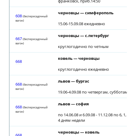
франковск, приб.14:50
черновцы — симферополь
608
(беспересадочный
вагон)
15.06-15.09.08 ежедневно
черновцы — с.петербург
667
(беспересадочный
вагон)
круглогодично по четным
ковель — черновцы
668
круглогодично ежедневно
львов — бургас
668
(беспересадочный
вагон)
19.06-4.09.08 по четвергам, субботам
львов — софия
668
(беспересадочный
вагон)
по 14.06.08 и 6.09.08 - 11.12.08 по 6, 1,
4 дням недели
черновцы — ковель
668