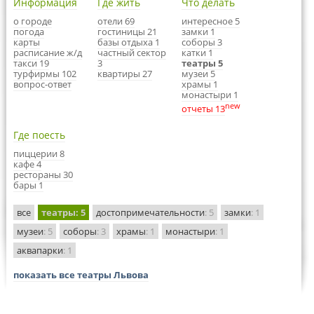
Информация
Где жить
Что делать
о городе
отели 69
интересное 5
погода
гостиницы 21
замки 1
карты
базы отдыха 1
соборы 3
расписание ж/д
частный сектор
катки 1
такси 19
3
театры 5
турфирмы 102
квартиры 27
музеи 5
вопрос-ответ
храмы 1
монастыри 1
new
отчеты 13
Где поесть
пиццерии 8
кафе 4
рестораны 30
бары 1
все
театры
: 5
достопримечательности
: 5
замки
: 1
музеи
: 5
соборы
: 3
храмы
: 1
монастыри
: 1
аквапарки
: 1
показать все театры Львова