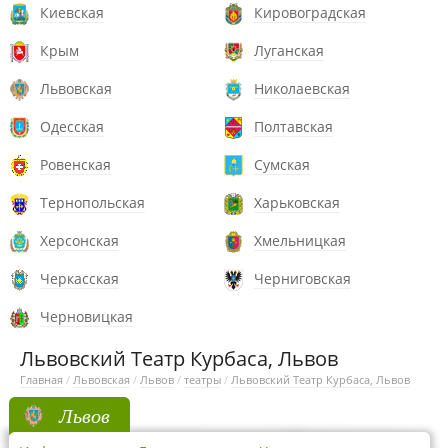
Киевская
Кировоградская
Крым
Луганская
Львовская
Николаевская
Одесская
Полтавская
Ровенская
Сумская
Тернопольская
Харьковская
Херсонская
Хмельницкая
Черкасская
Черниговская
Черновицкая
Львовский Театр Курбаса, Львов
Главная
/
Львовская
/
Львов
/
театры
/
Львовский Театр Курбаса, Львов
Львов