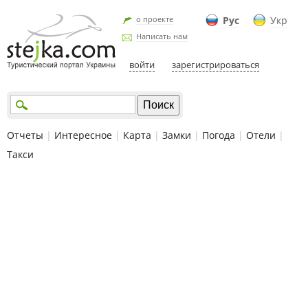
о проекте
Рус
Укр
Написать нам
войти
зарегистрироваться
Отчеты
|
Интересное
|
Карта
|
Замки
|
Погода
|
Отели
|
Такси