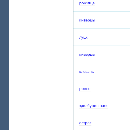
рожище
киверцы
луцк
киверцы
клевань
ровно
здолбунов-пасс.
острог