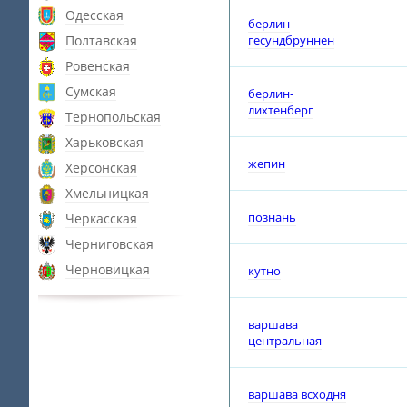
Одесская
берлин
Полтавская
гесундбруннен
Ровенская
Сумская
берлин-
лихтенберг
Тернопольская
Харьковская
жепин
Херсонская
Хмельницкая
познань
Черкасская
Черниговская
Черновицкая
кутно
варшава
центральная
варшава всходня