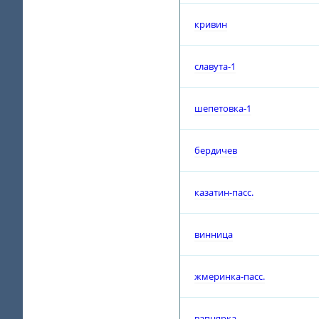
кривин
славута-1
шепетовка-1
бердичев
казатин-пасс.
винница
жмеринка-пасс.
вапнярка