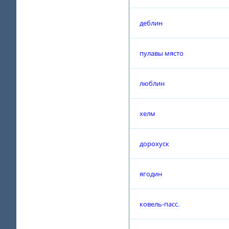
деблин
пулавы място
люблин
хелм
дорохуск
ягодин
ковель-пасс.