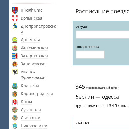
pHqghUme
Расписание поезд
Волынская
Днепропетровска
откуда
я
Донецкая
номер поезда
Житомирская
Закарпатская
Запорожская
Ивано-
Франковская
Киевская
345
(беспересадочный вагон)
Кировоградская
берлин — одесса
Крым
круглогодично по 1,3,4,5 дням н
Луганская
Львовская
станция
Николаевская