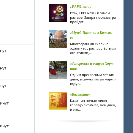
«ЕВРО-2012»
Итак, ЕВРО-2012 в самом
разгаре! Завтра-послезавтра
пройдут...
«Музей Писанки в Коломы
е»
Многогранная Украина
ждала нас с распростёртыми
инут
объятиями,...
«Запорожье и остров Хорт
инут
ица»
Одним прекрасным летним
днём, в самую лютую жару, я
вдруг...
инут
«Каzантип»
Казантип ночью живет
минут
гораздо активнее, чем днем,
и это...
минут