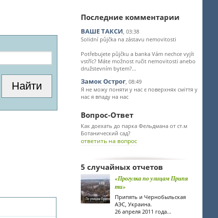
Последние комментарии
ВАШЕ ТАКСИ
, 03:38
Solidní půjčka na zástavu nemovitosti
Potřebujete půjčku a banka Vám nechce vyjít
vstříc? Máte možnost ručit nemovitosti anebo
družstevním bytem?...
Замок Острог
, 08:49
Я не можу поняти у нас є поверхнях сміття у
нас я впаду на нас
Вопрос-Ответ
Как доехать до парка Фельдмана от ст.м
Ботанический сад?
ответить на вопрос
5 случайных отчетов
«Прогулка по улицам Припя
ти»
Припять и Чернобыльская
АЭС, Украина.
26 апреля 2011 года...