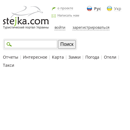
о проекте
Рус
Укр
Написать нам
войти
зарегистрироваться
Отчеты
|
Интересное
|
Карта
|
Замки
|
Погода
|
Отели
|
Такси