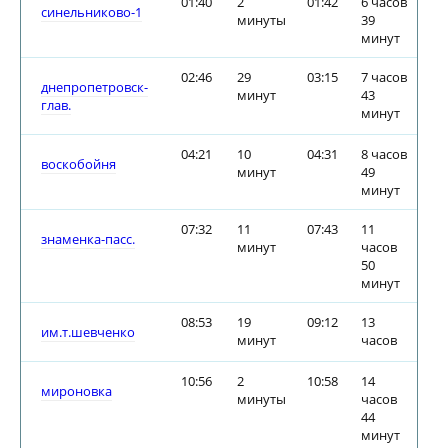
01:40
2
01:42
6 часов
синельниково-1
минуты
39
минут
02:46
29
03:15
7 часов
днепропетровск-
минут
43
глав.
минут
04:21
10
04:31
8 часов
воскобойня
минут
49
минут
07:32
11
07:43
11
знаменка-пасс.
минут
часов
50
минут
08:53
19
09:12
13
им.т.шевченко
минут
часов
10:56
2
10:58
14
мироновка
минуты
часов
44
минут