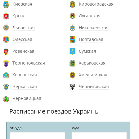
Киевская
Кировоградская
Крым
Луганская
Львовская
Николаевская
Одесская
Полтавская
Ровенская
Сумская
Тернопольская
Харьковская
Херсонская
Хмельницкая
Черкасская
Черниговская
Черновицкая
Расписание поездов Украины
откуда
куда