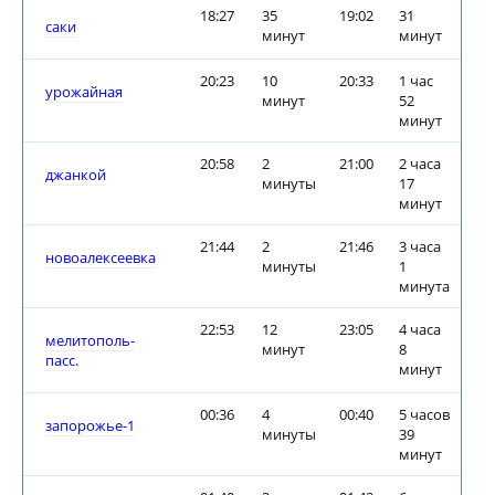
18:27
35
19:02
31
саки
минут
минут
20:23
10
20:33
1 час
урожайная
минут
52
минут
20:58
2
21:00
2 часа
джанкой
минуты
17
минут
21:44
2
21:46
3 часа
новоалексеевка
минуты
1
минута
22:53
12
23:05
4 часа
мелитополь-
минут
8
пасс.
минут
00:36
4
00:40
5 часов
запорожье-1
минуты
39
минут