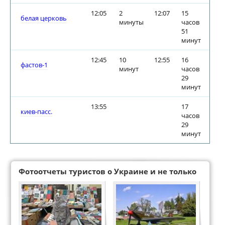
12:05
2
12:07
15
белая церковь
минуты
часов
51
минут
12:45
10
12:55
16
фастов-1
минут
часов
29
минут
13:55
17
киев-пасс.
часов
29
минут
Фотоотчеты туристов о Украине и не только