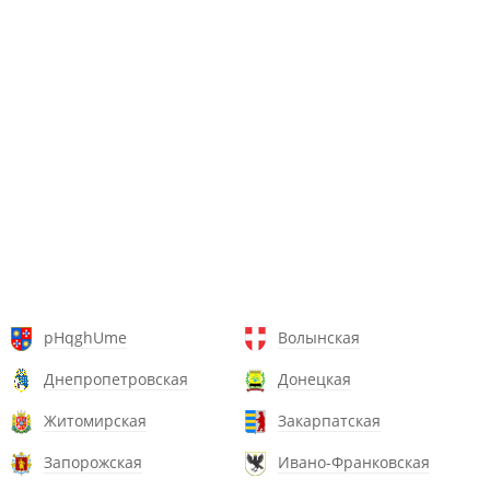
pHqghUme
Волынская
Днепропетровская
Донецкая
Житомирская
Закарпатская
Запорожская
Ивано-Франковская