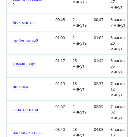
минуты
47
2
минут
00:45
2
00:47
6 часов
бельманка
минуты
7 минут
01:00
2
01:02
6 часов
щебеночный
минуты
20
минут
01:17
25
01:42
6 часов
камыш-заря
минут
35
минут
02:19
18
02:37
7 часов
розовка
минут
12
минут
02:57
2
02:59
7 часов
зачатьевская
минуты
32
минут
03:40
28
04:08
8 часов
волноваха-пасс.
минут
13