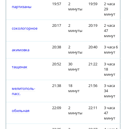
19:57
2
19:59
2 часа
партизаны
минуты
29
минут
20:17
2
20:19
2 часа
сокологорное
минуты
47
минут
20:38
2
20:40
3 часа 6
акимовка
минуты
минут
20:52
30
21:22
3 часа
тащенак
минут
18
минут
21:38
18
21:56
3 часа
мелитополь-
минут
34
пасс.
минут
22:09
2
22:11
3 часа
обильная
минуты
47
минут