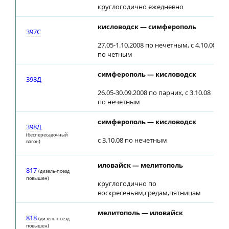
круглогодично ежедневно
кисловодск — симферополь
397С
27.05-1.10.2008 по нечетным, с 4.10.08
по четным
симферополь — кисловодск
398Д
26.05-30.09.2008 по парних, с 3.10.08
по нечетным
симферополь — кисловодск
398Д
(беспересадочный
с 3.10.08 по нечетным
вагон)
иловайск — мелитополь
817
(дизель-поезд
повышен)
круглогодично по
воскресеньям,средам,пятницам
мелитополь — иловайск
818
(дизель-поезд
повышен)