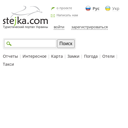
о проекте
Рус
Укр
Написать нам
войти
зарегистрироваться
Отчеты
|
Интересное
|
Карта
|
Замки
|
Погода
|
Отели
|
Такси