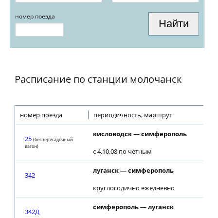
номер поезда
Расписание по станции молочанск
номер поезда
периодичность, маршрут
кисловодск — симферополь
25
(беспересадочный
вагон)
с 4.10.08 по четным
луганск — симферополь
342
круглогодично ежедневно
симферополь — луганск
342Д