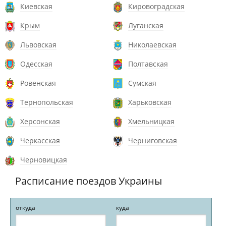
Киевская
Кировоградская
Крым
Луганская
Львовская
Николаевская
Одесская
Полтавская
Ровенская
Сумская
Тернопольская
Харьковская
Херсонская
Хмельницкая
Черкасская
Черниговская
Черновицкая
Расписание поездов Украины
откуда
куда