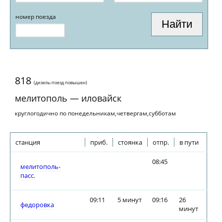
номер поезда
818
(дизель-поезд повышен)
мелитополь — иловайск
круглогодично по понедельникам,четвергам,субботам
станция
приб.
стоянка
отпр.
в пути
08:45
мелитополь-
пасс.
09:11
5 минут
09:16
26
федоровка
минут