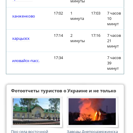
минуты
17:02
1
17:03
7 часов
ханженково
минута
10
минут
17:14
2
17:16
7 часов
харцызск
минуты
21
минут
17:34
7 часов
иловайск-пасс.
39
минут
Фотоотчеты туристов о Украине и не только
Про селa восточной
Заводы Днепродзержинска