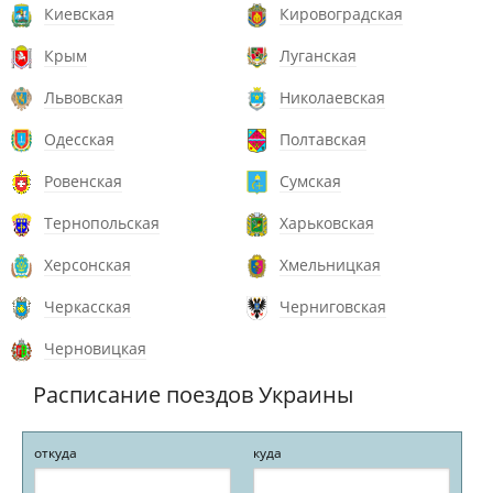
Киевская
Кировоградская
Крым
Луганская
Львовская
Николаевская
Одесская
Полтавская
Ровенская
Сумская
Тернопольская
Харьковская
Херсонская
Хмельницкая
Черкасская
Черниговская
Черновицкая
Расписание поездов Украины
откуда
куда