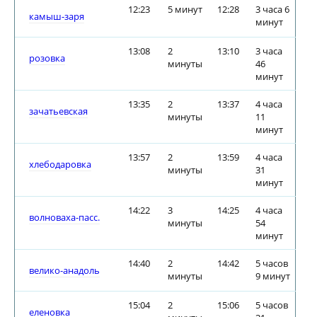
12:23
5 минут
12:28
3 часа 6
камыш-заря
минут
13:08
2
13:10
3 часа
розовка
минуты
46
минут
13:35
2
13:37
4 часа
зачатьевская
минуты
11
минут
13:57
2
13:59
4 часа
хлебодаровка
минуты
31
минут
14:22
3
14:25
4 часа
волноваха-пасс.
минуты
54
минут
14:40
2
14:42
5 часов
велико-анадоль
минуты
9 минут
15:04
2
15:06
5 часов
еленовка