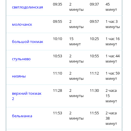
09:35
2
09:37
45
светлодолинская
минуты
минут
09:55
2
09:57
1 час 3
молочанск
минуты
минуты
10:10
15
10:25
1 час 16
большой токмак
минут
минут
10:53
2
10:55
1 час 44
стульнево
минуты
минут
11:10
2
11:12
1 час 59
низяны
минуты
минут
11:28
2
11:30
2 часа
верхний токмак
минуты
15
2
минут
11:53
2
11:55
2 часа
бельманка
минуты
38
минут