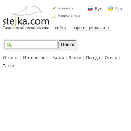
о проекте
Рус
Укр
Написать нам
войти
зарегистрироваться
Отчеты
|
Интересное
|
Карта
|
Замки
|
Погода
|
Отели
|
Такси