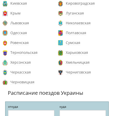
Киевская
Кировоградская
Крым
Луганская
Львовская
Николаевская
Одесская
Полтавская
Ровенская
Сумская
Тернопольская
Харьковская
Херсонская
Хмельницкая
Черкасская
Черниговская
Черновицкая
Расписание поездов Украины
откуда
куда