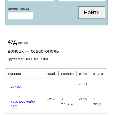
номер поезда
47Д
(горняк)
донецк — севастополь
круглогодично ежедневно
станция
приб.
стоянка
отпр.
в пути
20:13
донецк
21:12
3
21:15
59
красноармейск-
минуты
минут
пасс.