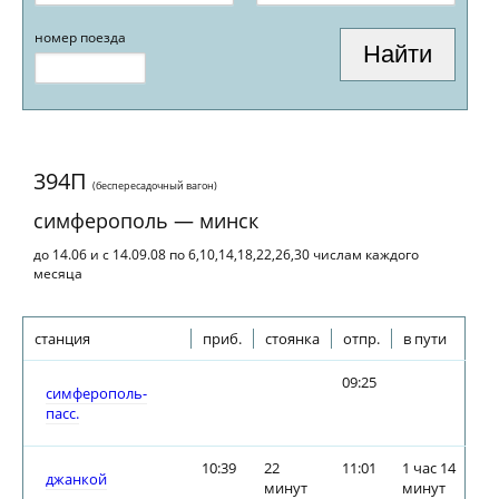
номер поезда
394П
(беспересадочный вагон)
симферополь — минск
до 14.06 и с 14.09.08 по 6,10,14,18,22,26,30 числам каждого
месяца
станция
приб.
стоянка
отпр.
в пути
09:25
симферополь-
пасс.
10:39
22
11:01
1 час 14
джанкой
минут
минут