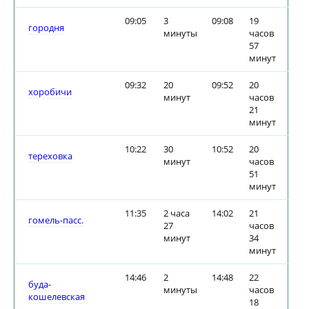
09:05
3
09:08
19
городня
минуты
часов
57
минут
09:32
20
09:52
20
хоробичи
минут
часов
21
минут
10:22
30
10:52
20
тереховка
минут
часов
51
минут
11:35
2 часа
14:02
21
гомель-пасс.
27
часов
минут
34
минут
14:46
2
14:48
22
буда-
минуты
часов
кошелевская
18