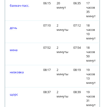
06:15
20
06:35
17
бахмач-пасс.
минут
часов
35
минут
07:10
2
07:12
18
дочь
минуты
часов
10
минут
07:52
2
07:54
18
мена
минуты
часов
50
минут
08:17
2
08:19
19
низковка
минуты
часов
13
минут
08:37
2
08:39
19
щорс
минуты
часов
31
минут