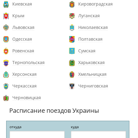
Киевская
Кировоградская
Крым
Луганская
Львовская
Николаевская
Одесская
Полтавская
Ровенская
Сумская
Тернопольская
Харьковская
Херсонская
Хмельницкая
Черкасская
Черниговская
Черновицкая
Расписание поездов Украины
откуда
куда