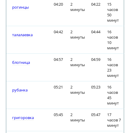
04:20
2
04:22
15
рогинцы
минуты
часов
50
минут
04:42
2
04:44
16
талалаевка
минуты
часов
10
минут
04:57
2
04:59
16
блотница
минуты
часов
23
минут
05:21
2
05:23
16
рубанка
минуты
часов
45
минут
05:45
2
05:47
17
григоровка
минуты
часов 7
минут