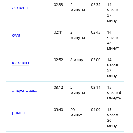
02:33
2
02:35
14
лохвица
минуты
часов
37
минут
02:41
2
02:43
14
сула
минуты
часов
43
минут
02:52
8 минут
03:00
14
юсковцы
часов
52
минут
03:12
2
03:14
15
андреяшевка
минуты
часов 4
минуты
03:40
20
04:00
15
ромны
минут
часов
30
минут