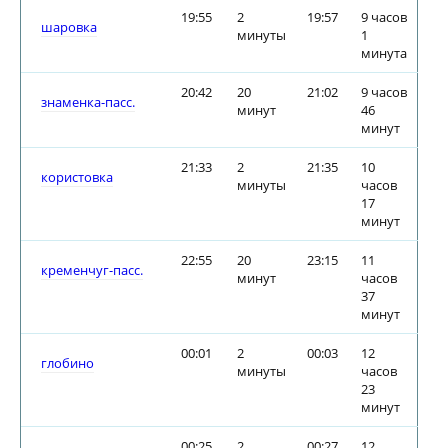
19:55
2
19:57
9 часов
шаровка
минуты
1
минута
20:42
20
21:02
9 часов
знаменка-пасс.
минут
46
минут
21:33
2
21:35
10
користовка
минуты
часов
17
минут
22:55
20
23:15
11
кременчуг-пасс.
минут
часов
37
минут
00:01
2
00:03
12
глобино
минуты
часов
23
минут
00:25
2
00:27
12