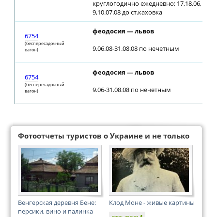
круглогодично ежедневно; 17,18.06,
9,10.07.08 до ст.каховка
феодосия — львов
1
6754
(беспересадочный
9.06.08-31.08.08 по нечетным
вагон)
феодосия — львов
1
6754
(беспересадочный
9.06-31.08.08 по нечетным
вагон)
Фотоотчеты туристов о Украине и не только
Венгерская деревня Бене:
Клод Моне - живые картины
персики, вино и палинка