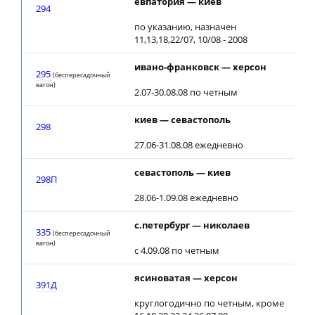
евпатория — киев
1
294
по указанию, назначен
11,13,18,22/07, 10/08 - 2008
ивано-франковск — херсон
1
295
(беспересадочный
вагон)
2.07-30.08.08 по четным
киев — севастополь
0
298
27.06-31.08.08 ежедневно
севастополь — киев
0
298П
28.06-1.09.08 ежедневно
с.петербург — николаев
2
335
(беспересадочный
вагон)
с 4.09.08 по четным
ясиноватая — херсон
1
391Д
круглогодично по четным, кроме