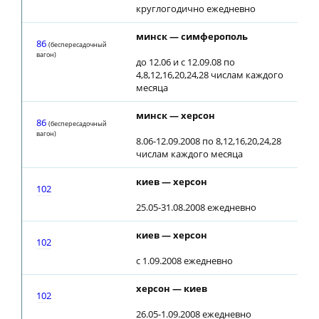
круглогодично ежедневно
минск — симферополь
0
86
(беспересадочный
вагон)
до 12.06 и с 12.09.08 по
4,8,12,16,20,24,28 числам каждого
месяца
минск — херсон
0
86
(беспересадочный
вагон)
8.06-12.09.2008 по 8,12,16,20,24,28
числам каждого месяца
киев — херсон
0
102
25.05-31.08.2008 ежедневно
киев — херсон
1
102
с 1.09.2008 ежедневно
херсон — киев
102
26.05-1.09.2008 ежедневно