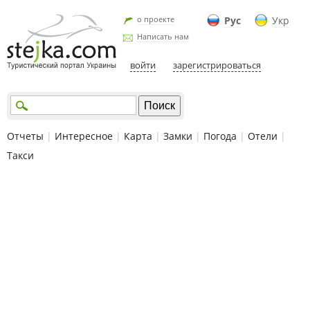
о проекте
Рус
Укр
Написать нам
войти
зарегистрироваться
Отчеты
|
Интересное
|
Карта
|
Замки
|
Погода
|
Отели
|
Такси