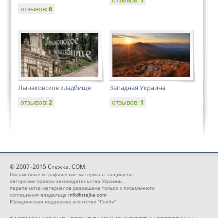
отзывов:
1
отзывов:
6
Лычаковское кладбище
Западная Украина
отзывов:
2
отзывов:
1
© 2007–2015 Стежка. COM.
Письменные и графические материалы защищены
авторским правом законодательства Украины,
перепечатка материалов разрешена только с письменного
соглашения владельца
info@stejka.com
Юридическая поддержка агентство "Солби"