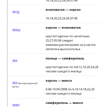
16,18,20,22,24,26.07.08
ясиноватая — херсон
1
391Д
16,18,20,22,24,26.07.08
херсон — ясиноватая
392Ш
круглогодично по нечетным;
25,27.05.08 следует
изменен.расписанием на участке
лепетиха-высокополье
полоцк — симферополь
0
393
круглогодично по 4,8,12,16,20,24,28
числам каждого месяца
херсон — минск
393
(беспересадочный
вагон)
6.06-10.09.2008 по 6,10,14,18,22,26
числам каждого месяца
симферополь — минск
1
394П