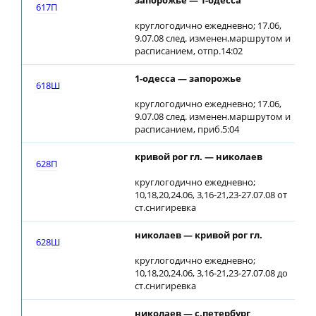
запорожье — 1-одесса
2
617П
круглогодично ежедневно; 17.06,
9.07.08 след. изменен.маршрутом и
расписанием, отпр.14:02
1-одесса — запорожье
2
618Ш
круглогодично ежедневно; 17.06,
9.07.08 след. изменен.маршрутом и
расписанием, приб.5:04
кривой рог гл. — николаев
2
628П
круглогодично ежедневно;
10,18,20,24.06, 3,16-21,23-27.07.08 от
ст.снигиревка
николаев — кривой рог гл.
0
628Ш
круглогодично ежедневно;
10,18,20,24.06, 3,16-21,23-27.07.08 до
ст.снигиревка
николаев — с.петербург
0