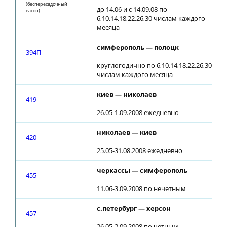
(беспересадочный
до 14.06 и с 14.09.08 по
вагон)
6,10,14,18,22,26,30 числам каждого
месяца
симферополь — полоцк
1
394П
круглогодично по 6,10,14,18,22,26,30
числам каждого месяца
киев — николаев
0
419
26.05-1.09.2008 ежедневно
николаев — киев
2
420
25.05-31.08.2008 ежедневно
черкассы — симферополь
0
455
11.06-3.09.2008 по нечетным
с.петербург — херсон
0
457
26.05-2.09.2008 по четным