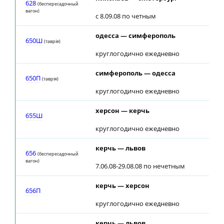
628
(беспересадочный
вагон)
с 8.09.08 по четным
одесса — симферополь
0
650Ш
(таврiя)
круглогодично ежедневно
симферополь — одесса
0
650П
(таврiя)
круглогодично ежедневно
херсон — керчь
655Ш
круглогодично ежедневно
керчь — львов
1
656
(беспересадочный
вагон)
7.06.08-29.08.08 по нечетным
керчь — херсон
1
656П
круглогодично ежедневно
керчь — львов
1