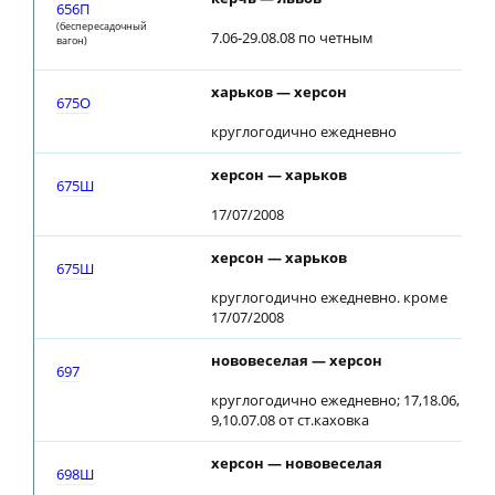
656П
(беспересадочный
7.06-29.08.08 по четным
вагон)
харьков — херсон
1
675О
круглогодично ежедневно
херсон — харьков
675Ш
17/07/2008
херсон — харьков
675Ш
круглогодично ежедневно. кроме
17/07/2008
нововеселая — херсон
1
697
круглогодично ежедневно; 17,18.06,
9,10.07.08 от ст.каховка
херсон — нововеселая
698Ш