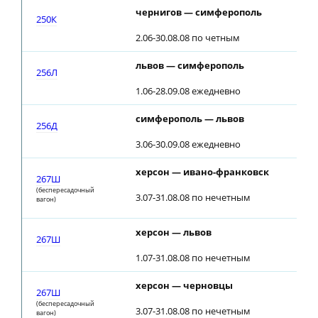
чернигов — симферополь
0
250К
2.06-30.08.08 по четным
львов — симферополь
1
256Л
1.06-28.09.08 ежедневно
симферополь — львов
0
256Д
3.06-30.09.08 ежедневно
херсон — ивано-франковск
267Ш
(беспересадочный
3.07-31.08.08 по нечетным
вагон)
херсон — львов
267Ш
1.07-31.08.08 по нечетным
херсон — черновцы
267Ш
(беспересадочный
3.07-31.08.08 по нечетным
вагон)