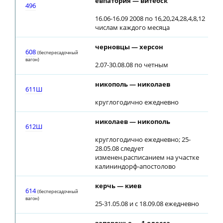
евпатория — витебск
0
496
16.06-16.09 2008 по 16,20,24,28,4,8,12
числам каждого месяца
черновцы — херсон
1
608
(беспересадочный
вагон)
2.07-30.08.08 по четным
никополь — николаев
0
611Ш
круглогодично ежедневно
николаев — никополь
1
612Ш
круглогодично ежедневно; 25-
28.05.08 следует
изменен.расписанием на участке
калининдорф-апостолово
керчь — киев
0
614
(беспересадочный
вагон)
25-31.05.08 и с 18.09.08 ежедневно