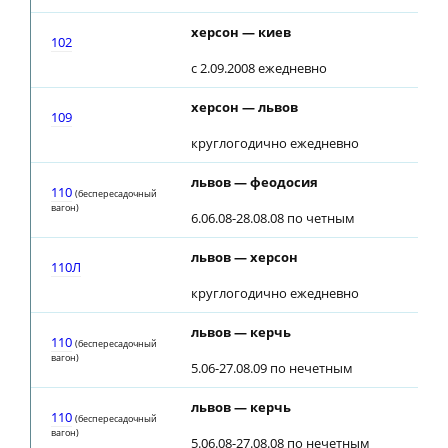
херсон — киев
102
с 2.09.2008 ежедневно
херсон — львов
109
круглогодично ежедневно
львов — феодосия
1
110
(беспересадочный
вагон)
6.06.08-28.08.08 по четным
львов — херсон
1
110Л
круглогодично ежедневно
львов — керчь
1
110
(беспересадочный
вагон)
5.06-27.08.09 по нечетным
львов — керчь
1
110
(беспересадочный
вагон)
5.06.08-27.08.08 по нечетным