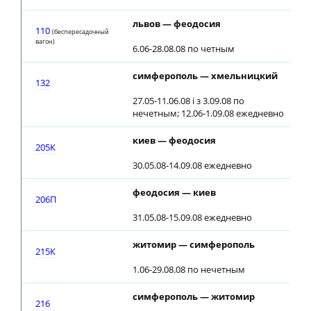
львов — феодосия
1
110
(беспересадочный
вагон)
6.06-28.08.08 по четным
симферополь — хмельницкий
1
132
27.05-11.06.08 і з 3.09.08 по
нечетным; 12.06-1.09.08 ежедневно
киев — феодосия
0
205К
30.05.08-14.09.08 ежедневно
феодосия — киев
1
206П
31.05.08-15.09.08 ежедневно
житомир — симферополь
0
215К
1.06-29.08.08 по нечетным
симферополь — житомир
1
216