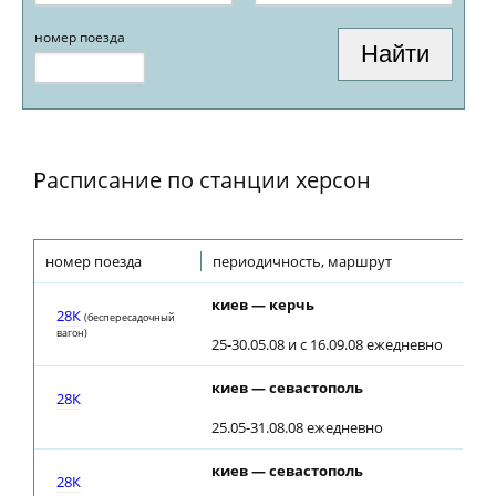
номер поезда
Расписание по станции херсон
номер поезда
периодичность, маршрут
п
киев — керчь
0
28К
(беспересадочный
вагон)
25-30.05.08 и с 16.09.08 ежедневно
киев — севастополь
0
28К
25.05-31.08.08 ежедневно
киев — севастополь
0
28К