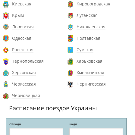
Киевская
Кировоградская
Крым
Луганская
Львовская
Николаевская
Одесская
Полтавская
Ровенская
Сумская
Тернопольская
Харьковская
Херсонская
Хмельницкая
Черкасская
Черниговская
Черновицкая
Расписание поездов Украины
откуда
куда