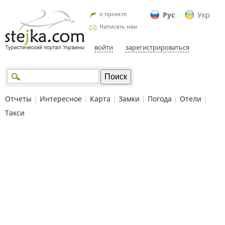
о проекте
Рус
Укр
Написать нам
войти
зарегистрироваться
Отчеты
|
Интересное
|
Карта
|
Замки
|
Погода
|
Отели
|
Такси