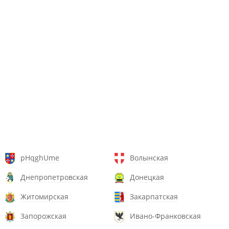
pHqghUme
Волынская
Днепропетровская
Донецкая
Житомирская
Закарпатская
Запорожская
Ивано-Франковская