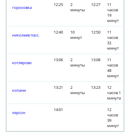
12:25
2
12:27
11
гороховка
минуты
часов
19
минут
12:40
10
12:50
11
николаев пасс.
минут
часов
32
минут
13:06
2
13:08
11
котлярово
минуты
часов
48
минут
13:21
2
13:23
12
копани
минуты
часов 1
минута
14:01
12
херсон
часов
39
минут