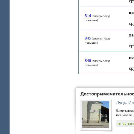
кр
кр
814
(дизель-поезд
повышен)
кр
ха
845
(дизель-поезд
повышен)
кр
по
846
(дизель-поезд
повышен)
кр
Достопримечательно
Луцк. И
Замечател
побывали..
отзывов