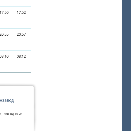
17:50
17:52
20:55
20:57
08:10
08:12
нзавод
 - это одно из