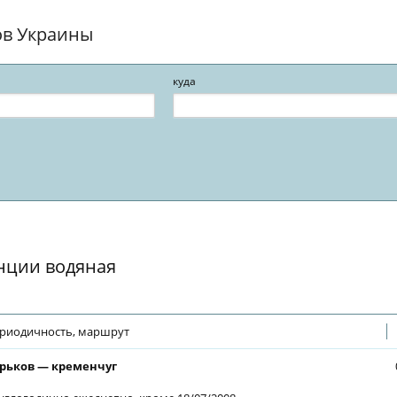
ов Украины
куда
нции водяная
риодичность, маршрут
рьков — кременчуг