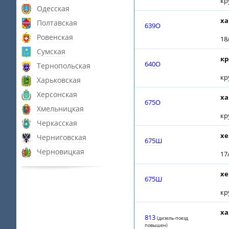
кр
Одесская
ха
Полтавская
639О
Ровенская
18
Сумская
кр
640О
Тернопольская
кр
Харьковская
Херсонская
ха
675О
Хмельницкая
кр
Черкасская
хе
Черниговская
675Ш
Черновицкая
17
хе
675Ш
кр
ха
813
(дизель-поезд
повышен)