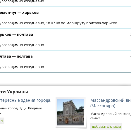
углогодично ежедневно
еменчуг — харьков
углогодично ежедневно, 18.07.08 по маршруту полтава-харьков
рьков — полтава
углогодично ежедневно
лтава — полтава
углогодично ежедневно
сти Украины
нтересные здания города.
Массандровский ви
(Массандра)
ьный город Луцк. Впервые
.
Массандровский винзавод
самых...
:
1
добавить отзыв