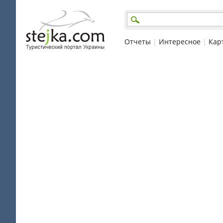
Отчеты
|
Интересное
|
Кар