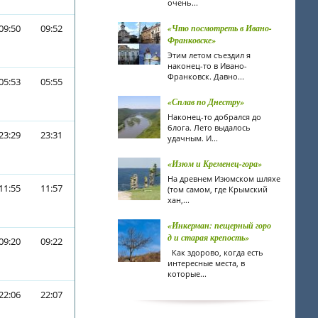
очень...
09:50
09:52
«Что посмотреть в Ивано-
Франковске»
Этим летом съездил я
наконец-то в Ивано-
Франковск. Давно...
05:53
05:55
«Сплав по Днестру»
Наконец-то добрался до
блога. Лето выдалось
23:29
23:31
удачным. И...
«Изюм и Кременец-гора»
На древнем Изюмском шляхе
11:55
11:57
(том самом, где Крымский
хан,...
«Инкерман: пещерный горо
д и старая крепость»
09:20
09:22
Как здорово, когда есть
интересные места, в
которые...
22:06
22:07