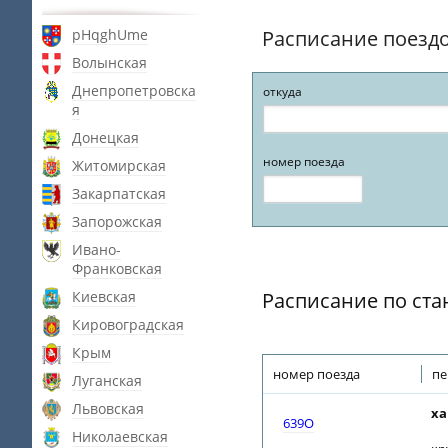
pHqghUme
Расписание поезд
Волынская
Днепропетровска
откуда
я
Донецкая
номер поезда
Житомирская
Закарпатская
Запорожская
Ивано-
Франковская
Киевская
Расписание по ста
Кировоградская
Крым
номер поезда
пе
Луганская
Львовская
ха
639О
Николаевская