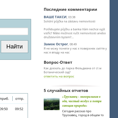
Последние комментарии
ВАШЕ ТАКСИ
, 03:38
Solidní půjčka na zástavu nemovitosti
Potřebujete půjčku a banka Vám nechce vyjít
vstříc? Máte možnost ručit nemovitosti anebo
družstevním bytem?...
Замок Острог
, 08:49
Я не можу поняти у нас є поверхнях сміття у
нас я впаду на нас
Вопрос-Ответ
Как доехать до парка Фельдмана от ст.м
Ботанический сад?
ответить на вопрос
5 случайных отчетов
«Трускавец - минеральная в
приб.
отпр.
ода, чистый воздух и потря
сающая природа»
09:50
09:52
Сегодня рассказ про
Трускавец, город в общем то