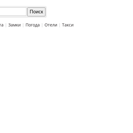
та
|
Замки
|
Погода
|
Отели
|
Такси