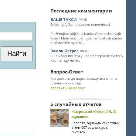
Последние комментарии
ВАШЕ ТАКСИ
, 03:38
Solidní půjčka na zástavu nemovitosti
Potřebujete půjčku a banka Vám nechce vyjít
vstříc? Máte možnost ručit nemovitosti anebo
družstevním bytem?...
Замок Острог
, 08:49
Я не можу поняти у нас є поверхнях сміття у
нас я впаду на нас
Вопрос-Ответ
Как доехать до парка Фельдмана от ст.м
Ботанический сад?
ответить на вопрос
5 случайных отчетов
«Секретный объект І3А, За
карпатье»
Говорят, однажды секретный
агент 007 сошел с ума,
пытаясь...