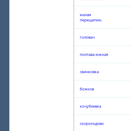
малая
перещепин.
головач
полтава-южная
свинковка
божков
кочубеевка
скороходово