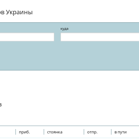
ов Украины
куда
в
приб.
стоянка
отпр.
в пути