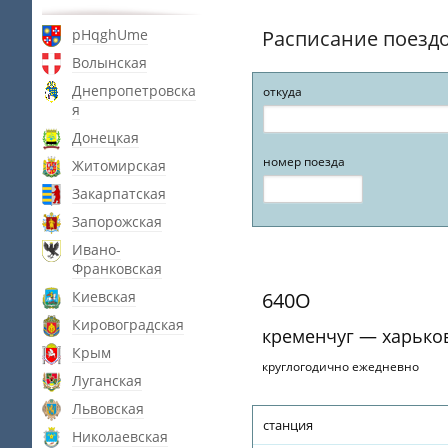
pHqghUme
Расписание поезд
Волынская
Днепропетровска
откуда
я
Донецкая
номер поезда
Житомирская
Закарпатская
Запорожская
Ивано-
Франковская
Киевская
640О
Кировоградская
кременчуг — харько
Крым
круглогодично ежедневно
Луганская
Львовская
станция
Николаевская