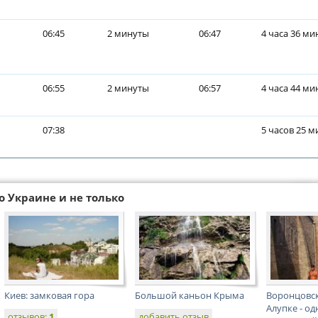
06:45
2 минуты
06:47
4 часа 36 ми
06:55
2 минуты
06:57
4 часа 44 ми
07:38
5 часов 25 м
о Украине и не только
Киев: замковая гора
Большой каньон Крыма
Воронцовск
Алупке - од
отзывов:
1
добавить отзыв