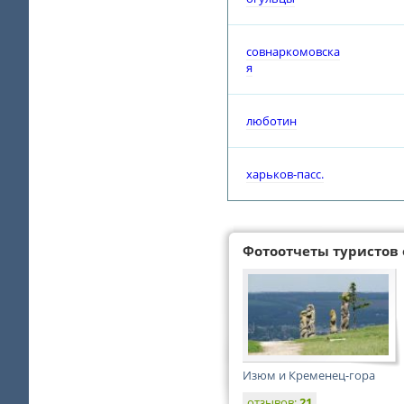
совнаркомовска
я
люботин
харьков-пасс.
Фотоотчеты туристов 
Изюм и Кременец-гора
отзывов:
21