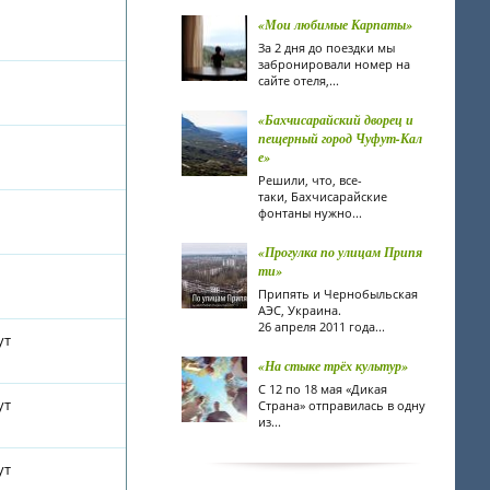
«Мои любимые Карпаты»
За 2 дня до поездки мы
забронировали номер на
сайте отеля,...
«Бахчисарайский дворец и
пещерный город Чуфут-Кал
е»
Решили, что, все-
таки, Бахчисарайские
фонтаны нужно...
«Прогулка по улицам Припя
ти»
Припять и Чернобыльская
АЭС, Украина.
26 апреля 2011 года...
ут
«На стыке трёх культур»
С 12 по 18 мая «Дикая
ут
Страна» отправилась в одну
из...
ут