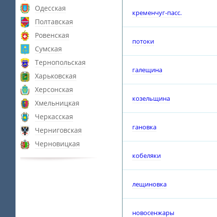
Одесская
кременчуг-пасс.
Полтавская
Ровенская
потоки
Сумская
Тернопольская
галещина
Харьковская
Херсонская
козельщина
Хмельницкая
Черкасская
гановка
Черниговская
Черновицкая
кобеляки
лещиновка
новосенжары