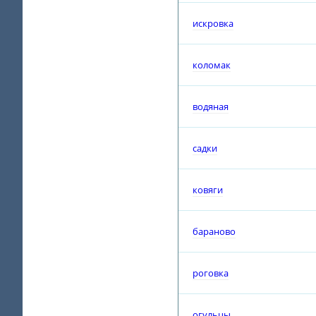
искровка
коломак
водяная
садки
ковяги
бараново
роговка
огульцы