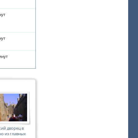
нут
нут
инут
ий дворец в
но из главных