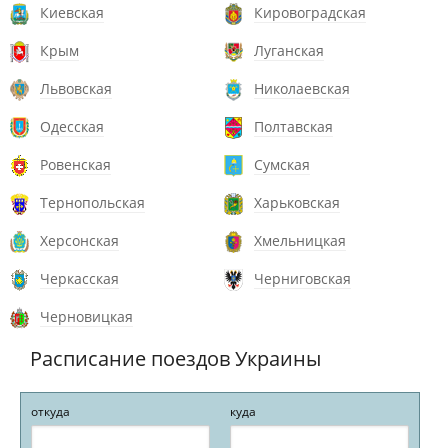
Киевская
Кировоградская
Крым
Луганская
Львовская
Николаевская
Одесская
Полтавская
Ровенская
Сумская
Тернопольская
Харьковская
Херсонская
Хмельницкая
Черкасская
Черниговская
Черновицкая
Расписание поездов Украины
откуда
куда