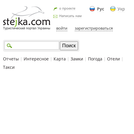
о проекте
Рус
Укр
Написать нам
войти
зарегистрироваться
Отчеты
|
Интересное
|
Карта
|
Замки
|
Погода
|
Отели
|
Такси