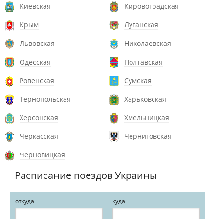
Киевская
Кировоградская
Крым
Луганская
Львовская
Николаевская
Одесская
Полтавская
Ровенская
Сумская
Тернопольская
Харьковская
Херсонская
Хмельницкая
Черкасская
Черниговская
Черновицкая
Расписание поездов Украины
откуда
куда