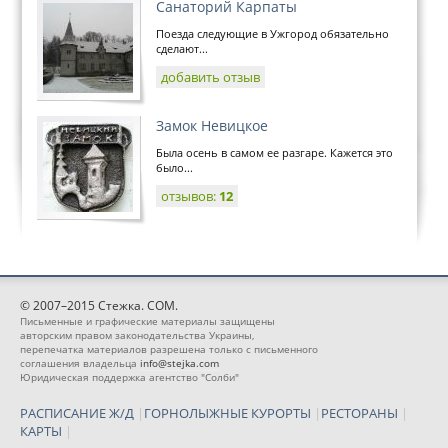
Санаторий Карпаты
Поезда следующие в Ужгород обязательно
сделают...
добавить отзыв
Замок Невицкое
Была осень в самом ее разгаре. Кажется это
было...
отзывов:
12
© 2007–2015 Стежка. COM.
Письменные и графические материалы защищены
авторским правом законодательства Украины,
перепечатка материалов разрешена только с письменного
соглашения владельца
info@stejka.com
Юридическая поддержка агентство "Солби"
РАСПИСАНИЕ Ж/Д
|
ГОРНОЛЫЖНЫЕ КУРОРТЫ
|
РЕСТОРАНЫ
|
КАРТЫ
|