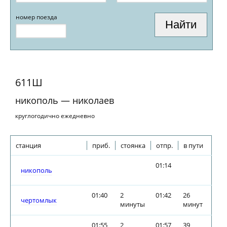
номер поезда
611Ш
никополь — николаев
круглогодично ежедневно
станция
приб.
стоянка
отпр.
в пути
01:14
никополь
01:40
2
01:42
26
чертомлык
минуты
минут
01:55
2
01:57
39