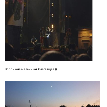
Вооон она маленькая блестящая ))