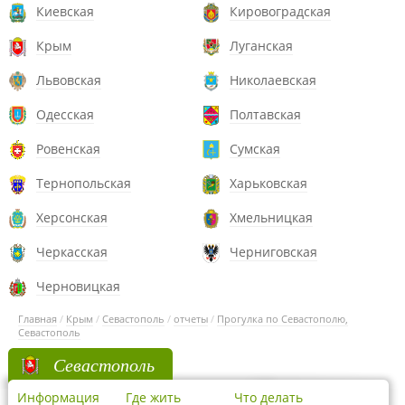
Киевская
Кировоградская
Крым
Луганская
Львовская
Николаевская
Одесская
Полтавская
Ровенская
Сумская
Тернопольская
Харьковская
Херсонская
Хмельницкая
Черкасская
Черниговская
Черновицкая
Главная
/
Крым
/
Севастополь
/
отчеты
/
Прогулка по Севастополю,
Севастополь
Севастополь
Информация
Где жить
Что делать