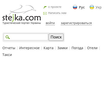
о проекте
Рус
Укр
Написать нам
войти
зарегистрироваться
Отчеты
|
Интересное
|
Карта
|
Замки
|
Погода
|
Отели
|
Такси