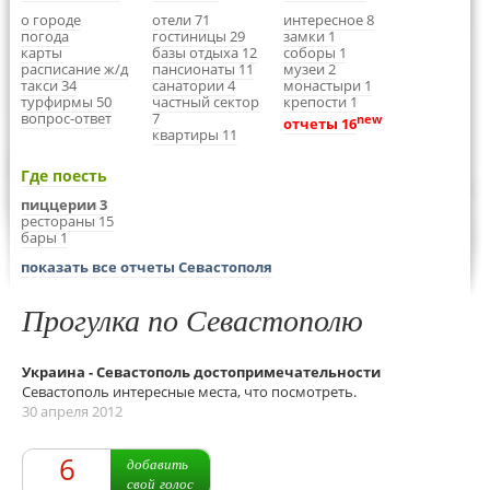
о городе
отели 71
интересное 8
погода
гостиницы 29
замки 1
карты
базы отдыха 12
соборы 1
расписание ж/д
пансионаты 11
музеи 2
такси 34
санатории 4
монастыри 1
турфирмы 50
частный сектор
крепости 1
вопрос-ответ
7
new
отчеты 16
квартиры 11
Где поесть
пиццерии 3
рестораны 15
бары 1
показать все отчеты Севастополя
Прогулка по Севастополю
Украина - Севастополь достопримечательности
Севастополь интересные места, что посмотреть.
30 апреля 2012
6
добавить
свой голос