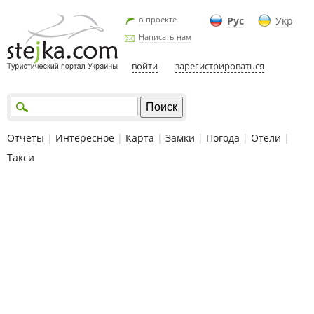
о проекте
Рус
Укр
Написать нам
войти
зарегистрироваться
Отчеты
|
Интересное
|
Карта
|
Замки
|
Погода
|
Отели
|
Такси