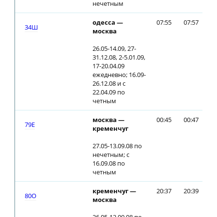
нечетным
одесса —
07:55
07:57
34Ш
москва
26.05-14.09, 27-
31.12.08, 2-5.01.09,
17-20.04.09
ежедневно; 16.09-
26.12.08 и с
22.04.09 по
четным
москва —
00:45
00:47
79E
кременчуг
27.05-13.09.08 по
нечетным; с
16.09.08 по
четным
кременчуг —
20:37
20:39
80О
москва