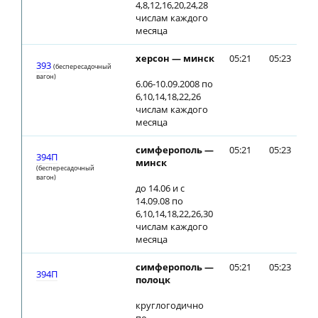
4,8,12,16,20,24,28
числам каждого
месяца
херсон — минск
05:21
05:23
393
(беспересадочный
вагон)
6.06-10.09.2008 по
6,10,14,18,22,26
числам каждого
месяца
симферополь —
05:21
05:23
394П
минск
(беспересадочный
вагон)
до 14.06 и с
14.09.08 по
6,10,14,18,22,26,30
числам каждого
месяца
симферополь —
05:21
05:23
394П
полоцк
круглогодично