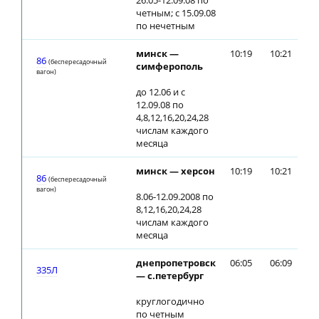
26.05-12.09.08 по
четным; с 15.09.08
по нечетным
минск —
10:19
10:21
86
(беспересадочный
симферополь
вагон)
до 12.06 и с
12.09.08 по
4,8,12,16,20,24,28
числам каждого
месяца
минск — херсон
10:19
10:21
86
(беспересадочный
вагон)
8.06-12.09.2008 по
8,12,16,20,24,28
числам каждого
месяца
днепропетровск
06:05
06:09
335Л
— с.петербург
круглогодично
по четным