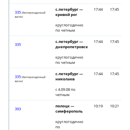
с.петербург —
17:44
17:45
335
(беспересадочный
кривой рог
вагон)
круглогодично
по четным
с.петербург —
17:44
17:45
335
днепропетровск
круглогодично
по четным
с.петербург —
17:44
17:45
335
(беспересадочный
николаев
вагон)
с 4.09.08 по
четным
полоцк —
10:19
10:21
393
симферополь
круглогодично
по