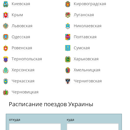
Киевская
Кировоградская
Крым
Луганская
Львовская
Николаевская
Одесская
Полтавская
Ровенская
Сумская
Тернопольская
Харьковская
Херсонская
Хмельницкая
Черкасская
Черниговская
Черновицкая
Расписание поездов Украины
откуда
куда